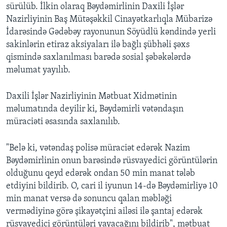
sürülüb. İlkin olaraq Bəydəmirlinin Daxili İşlər
Nazirliyinin Baş Mütəşəkkil Cinayətkarlıqla Mübarizə
İdarəsində Gədəbəy rayonunun Söyüdlü kəndində yerli
sakinlərin etiraz aksiyaları ilə bağlı şübhəli şəxs
qismində saxlanılması barədə sosial şəbəkələrdə
məlumat yayılıb.
Daxili İşlər Nazirliyinin Mətbuat Xidmətinin
məlumatında deyilir ki, Bəydəmirli vətəndaşın
müraciəti əsasında saxlanılıb.
"Belə ki, vətəndaş polisə müraciət edərək Nazim
Bəydəmirlinin onun barəsində rüsvayedici görüntülərin
olduğunu qeyd edərək ondan 50 min manat tələb
etdiyini bildirib. O, cari il iyunun 14-də Bəydəmirliyə 10
min manat versə də sonuncu qalan məbləği
vermədiyinə görə şikayətçini ailəsi ilə şantaj edərək
rüsvayedici görüntüləri yayacağını bildirib", mətbuat