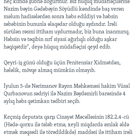
heç kimdə şübhə doğurmur. Biz hüquq müdafiəçilərinə
Nazim bəyin Gədəbəyin Söyüdlü kəndində baş verən
məlum hadisələrdən sonra həbs edildiyi və həbsin
səbəbinin bununla əlaqədar olduğu aydındır. İrəli
sürülən rəsmi ittiham uydurmadır, biz buna inanmırıq.
Həbsin və təqibin sırf siyasi ağırlıqlı olduğu aşkar
həqiqətdir", deyə hüquq müdafiəçisi qeyd edib.
Qeyri-iş günü olduğu üçün Penitensiar Xidmətdən,
hələlik, mövqe almaq mümkün olmayıb.
İyulun 5-də Nərimanov Rayon Məhkəməsi hakim Vüsal
Qurbanovun sədriyi ilə Nazim Bəydəmirli barəsində 4
aylıq həbs qətimkan tədbiri seçib.
Keçmiş deputata qarşı Cinayət Məcəlləsinin 182.2.4-cü
(Hədə-qorxu ilə tələb etmə, xeyli miqdarda əmlak əldə
etmək məqsədi ilə törədildikdə) maddəsi ilə ittiham irəli