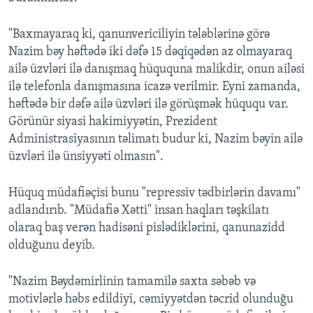
"Baxmayaraq ki, qanunvericiliyin tələblərinə görə
Nazim bəy həftədə iki dəfə 15 dəqiqədən az olmayaraq
ailə üzvləri ilə danışmaq hüququna malikdir, onun ailəsi
ilə telefonla danışmasına icazə verilmir. Eyni zamanda,
həftədə bir dəfə ailə üzvləri ilə görüşmək hüququ var.
Görünür siyasi hakimiyyətin, Prezident
Administrasiyasının təlimatı budur ki, Nazim bəyin ailə
üzvləri ilə ünsiyyəti olmasın".
Hüquq müdafiəçisi bunu "repressiv tədbirlərin davamı"
adlandırıb. "Müdafiə Xətti" insan haqları təşkilatı
olaraq baş verən hadisəni pislədiklərini, qanunazidd
olduğunu deyib.
"Nazim Bəydəmirlinin tamamilə saxta səbəb və
motivlərlə həbs edildiyi, cəmiyyətdən təcrid olunduğu