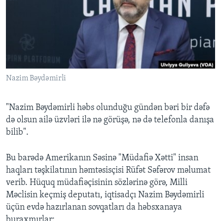
BIZI IZLƏYIN
Dillər
Nazim Bəydəmirli
"Nazim Bəydəmirli həbs olunduğu gündən bəri bir dəfə
də olsun ailə üzvləri ilə nə görüşə, nə də telefonla danışa
bilib".
Bu barədə Amerikanın Səsinə "Müdafiə Xətti" insan
haqları təşkilatının həmtəsisçisi Rüfət Səfərov məlumat
verib. Hüquq müdafiəçisinin sözlərinə görə, Milli
Məclisin keçmiş deputatı, iqtisadçı Nazim Bəydəmirli
üçün evdə hazırlanan sovqatları da həbsxanaya
buraxmırlar: