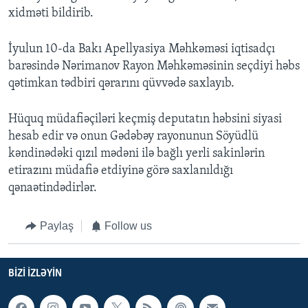
xidməti bildirib.
İyulun 10-da Bakı Apellyasiya Məhkəməsi iqtisadçı
barəsində Nərimanov Rayon Məhkəməsinin seçdiyi həbs
qətimkan tədbiri qərarını qüvvədə saxlayıb.
Hüquq müdafiəçiləri keçmiş deputatın həbsini siyasi
hesab edir və onun Gədəbəy rayonunun Söyüdlü
kəndinədəki qızıl mədəni ilə bağlı yerli sakinlərin
etirazını müdafiə etdiyinə görə saxlanıldığı
qənaətindədirlər.
Paylaş
Follow us
BIZI IZLƏYIN