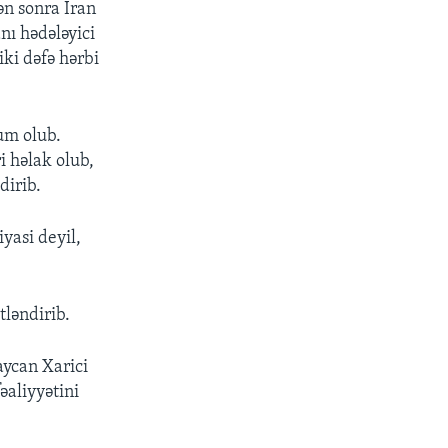
ən sonra İran
nı hədələyici
iki dəfə hərbi
um olub.
i həlak olub,
dirib.
iyasi deyil,
tləndirib.
ycan Xarici
əaliyyətini