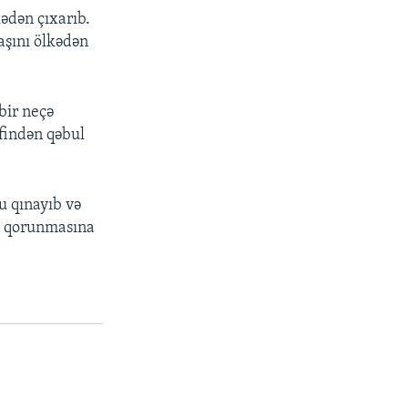
ədən çıxarıb.
aşını ölkədən
 bir neçə
əfindən qəbul
u qınayıb və
n qorunmasına