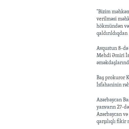
"Bizim məhkəmə
verilməsi məhk
hökmündən və 
qaldırıldıqdan 
Avqustun 8-də 
Mehdi Əmiri İsf
əməkdaşlarında
Baş prokuror 
İsfahaninin rə
Azərbaycan Ba
yanvarın 27-də 
Azərbaycan və 
qarşılıqlı fikir