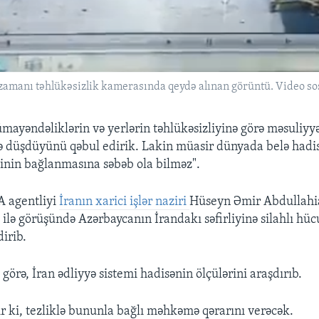
zamanı təhlükəsizlik kamerasında qeydə alınan görüntü. Video sos
mayəndəliklərin və yerlərin təhlükəsizliyinə görə məsuliyyə
ə düşdüyünü qəbul edirik. Lakin müasir dünyada belə hadis
iyinin bağlanmasına səbəb ola bilməz".
A agentliyi
İranın xarici işlər naziri
Hüseyn Əmir Abdullahi
ilə görüşündə Azərbaycanın İrandakı səfirliyinə silahlı h
irib.
görə, İran ədliyyə sistemi hadisənin ölçülərini araşdırıb.
r ki, tezliklə bununla bağlı məhkəmə qərarını verəcək.