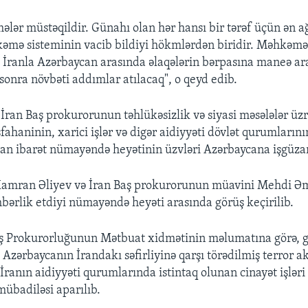
lər müstəqildir. Günahı olan hər hansı bir tərəf üçün ən ağ
əmə sisteminin vacib bildiyi hökmlərdən biridir. Məhkəm
İranla Azərbaycan arasında əlaqələrin bərpasına maneə a
sonra növbəti addımlar atılacaq", o qeyd edib.
İran Baş prokurorunun təhlükəsizlik və siyasi məsələlər üz
ahaninin, xarici işlər və digər aidiyyəti dövlət qurumlarını
n ibarət nümayəndə heyətinin üzvləri Azərbaycana işgüzar 
Kamran Əliyev və İran Baş prokurorunun müavini Mehdi Əm
hbərlik etdiyi nümayəndə heyəti arasında görüş keçirilib.
ş Prokurorluğunun Mətbuat xidmətinin məlumatına görə, g
Azərbaycanın İrandakı səfirliyinə qarşı törədilmiş terror ak
İranın aidiyyəti qurumlarında istintaq olunan cinayət işləri
 mübadiləsi aparılıb.