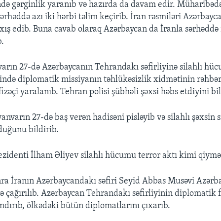
də gərginlik yaranıb və hazırda da davam edir. Müharibəd
rhəddə azı iki hərbi təlim keçirib. İran rəsmiləri Azərbayca
ıxış edib. Buna cavab olaraq Azərbaycan da İranla sərhəddə 
b.
varın 27-də Azərbaycanın Tehrandakı səfirliyinə silahlı hüc
ndə diplomatik missiyanın təhlükəsizlik xidmətinin rəhbər
zəçi yaralanıb. Tehran polisi şübhəli şəxsi həbs etdiyini bil
yanvarın 27-də baş verən hadisəni pisləyib və silahlı şəxsin s
duğunu bildirib.
zidenti İlham Əliyev silahlı hücumu terror aktı kimi qiymə
a İranın Azərbaycandakı səfiri Seyid Abbas Musəvi Azərba
nə çağırılıb. Azərbaycan Tehrandakı səfirliyinin diplomatik f
dırıb, ölkədəki bütün diplomatlarını çıxarıb.