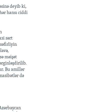
sinə deyib ki,
hər hansı ciddi
n
si sərt
səfirliyin
lavə,
isə məişət
rginləşdirilib.
r. Bu amillər
nasibətlər də
-Azərbaycan