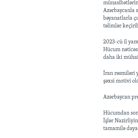
münasibətlərin
Azərbaycanla sə
bəyanatlarla ç
təlimlər keçiri
2023-cü il yan
Hücum nəticəsi
daha iki mühafi
İran rəsmiləri 
şəxsi motivi ol
Azərbaycan pre
Hücumdan sonr
İşlər Nazirliyi
tamamilə dayan