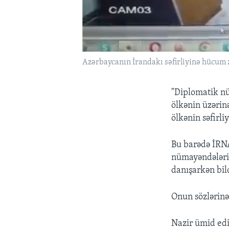
Azərbaycanın İrandakı səfirliyinə hücum 
"Diplomatik nü
ölkənin üzərin
ölkənin səfirl
Bu barədə İRN
nümayəndələri 
danışarkən bild
Onun sözlərinə 
Nazir ümid edi