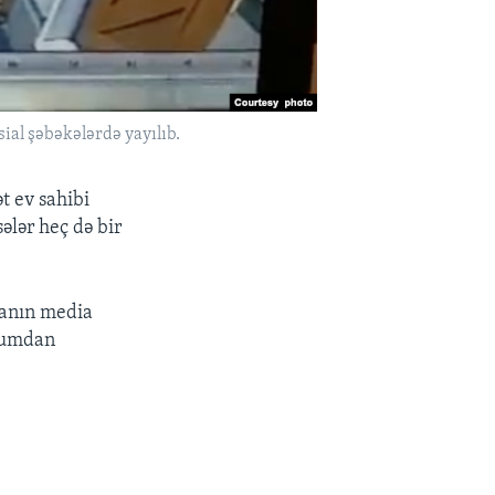
ial şəbəkələrdə yayılıb.
t ev sahibi
ələr heç də bir
anın media
ücumdan