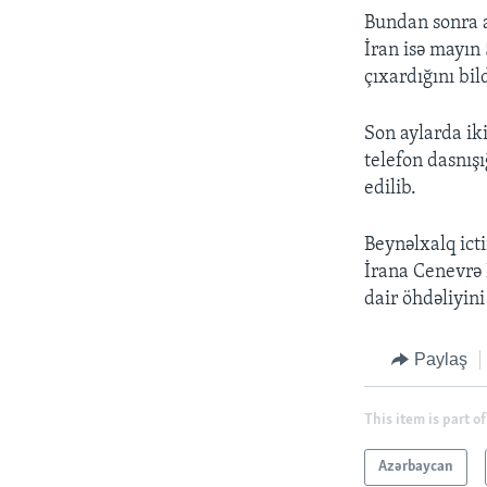
Bundan sonra a
İran isə mayın
çıxardığını bild
Son aylarda iki
telefon dasnışı
edilib.
Beynəlxalq ict
İrana Cenevrə 
dair öhdəliyini
Paylaş
This item is part of
Azərbaycan