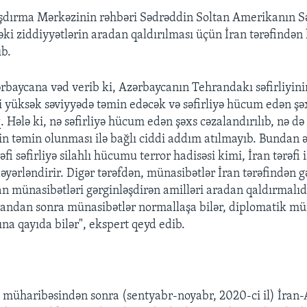
dırma Mərkəzinin rəhbəri Sədrəddin Soltan Amerikanın Sə
ki ziddiyyətlərin aradan qaldırılması üçün İran tərəfindən 
b.
zərbaycana vəd verib ki, Azərbaycanın Tehrandakı səfirliyini
ni yüksək səviyyədə təmin edəcək və səfirliyə hücum edən şəx
 Hələ ki, nə səfirliyə hücum edən şəxs cəzalandırılıb, nə də 
nin təmin olunması ilə bağlı ciddi addım atılmayıb. Bundan ə
fi səfirliyə silahlı hücumu terror hadisəsi kimi, İran tərəfi 
əyərləndirir. Digər tərəfdən, münasibətlər İran tərəfindən gə
an münasibətləri gərginləşdirən amilləri aradan qaldırmalıdı
landan sonra münasibətlər normallaşa bilər, diplomatik mü
na qayıda bilər", ekspert qeyd edib.
 müharibəsindən sonra (sentyabr-noyabr, 2020-ci il) İran