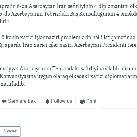
prelin 6-da Azərbaycan İran səfirliyinin 4 diplomantını ölk
 5-də Azərbaycanın Təbrizdəki Baş Konsulluğunun 4 əməkd
irib.
 ölkənin xarici işlər naziri problemlərin həlli istiqamətində
ğı aparıb. İran xarici işlər naziri Azərbaycan Prezidenti tər
imaiyyət Azərbaycanın Tehrandakı səfirliyinə silahlı hücum
Konvensiyasına uyğun olaraq ölkədəki xarici diplomatları
 xatırladıb.
Şərhlərə bax
Follow us
Print
Siyasət