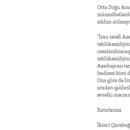
Orta Doğu Araş
münasibətlərdə
addım atılmayı
"İran tərəfi A
təhlükəsizliyi
cəzalandıracaq.
təhlükəsizliyi
Azərbaycan tərə
hadisəsi kimi d
Ona görə də İr
aradan qaldırı
əvvəlki məcrası
Xatırlatma
İkinci Qarabağ