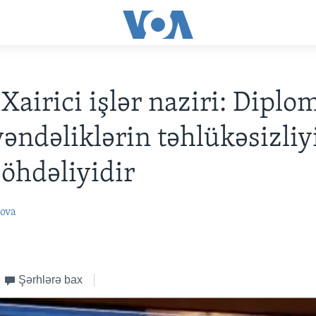
 Xairici işlər naziri: Diplo
ndəliklərin təhlükəsizliy
 öhdəliyidir
ova
Şərhlərə bax