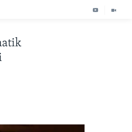
matik
i