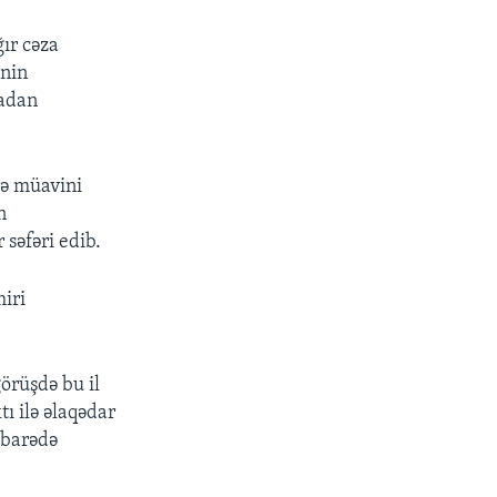
ır cəza
ənin
radan
rə müavini
n
səfəri edib.
iri
örüşdə bu il
tı ilə əlaqədar
 barədə