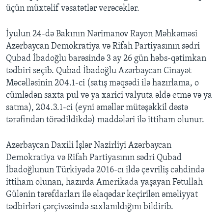
üçün müxtəlif vəsatətlər verəcəklər.
İyulun 24-də Bakının Nərimanov Rayon Məhkəməsi
Azərbaycan Demokratiya və Rifah Partiyasının sədri
Qubad İbadoğlu barəsində 3 ay 26 gün həbs-qətimkan
tədbiri seçib. Qubad İbadoğlu Azərbaycan Cinayət
Məcəlləsinin 204.1-ci (satış məqsədi ilə hazırlama, o
cümlədən saxta pul və ya xarici valyuta əldə etmə və ya
satma), 204.3.1-ci (eyni əməllər mütəşəkkil dəstə
tərəfindən törədildikdə) maddələri ilə ittiham olunur.
Azərbaycan Daxili İşlər Nazirliyi Azərbaycan
Demokratiya və Rifah Partiyasının sədri Qubad
İbadoğlunun Türkiyədə 2016-cı ildə çevriliş cəhdində
ittiham olunan, hazırda Amerikada yaşayan Fətullah
Gülənin tərəfdarları ilə əlaqədar keçirilən əməliyyat
tədbirləri çərçivəsində saxlanıldığını bildirib.