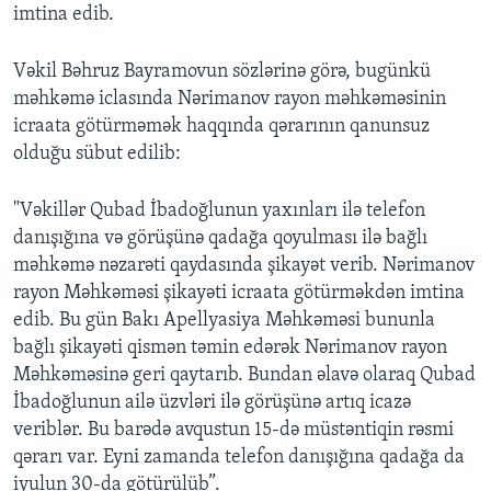
imtina edib.
Vəkil Bəhruz Bayramovun sözlərinə görə, bugünkü
məhkəmə iclasında Nərimanov rayon məhkəməsinin
icraata götürməmək haqqında qərarının qanunsuz
olduğu sübut edilib:
"Vəkillər Qubad İbadoğlunun yaxınları ilə telefon
danışığına və görüşünə qadağa qoyulması ilə bağlı
məhkəmə nəzarəti qaydasında şikayət verib. Nərimanov
rayon Məhkəməsi şikayəti icraata götürməkdən imtina
edib. Bu gün Bakı Apellyasiya Məhkəməsi bununla
bağlı şikayəti qismən təmin edərək Nərimanov rayon
Məhkəməsinə geri qaytarıb. Bundan əlavə olaraq Qubad
İbadoğlunun ailə üzvləri ilə görüşünə artıq icazə
veriblər. Bu barədə avqustun 15-də müstəntiqin rəsmi
qərarı var. Eyni zamanda telefon danışığına qadağa da
iyulun 30-da götürülüb”.