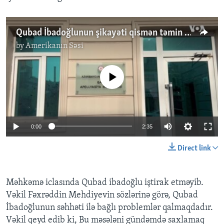
Qubad İbadoğlunun şikayəti qismən təmin edilib
by
Amerikanın Səsi
No media source currently available
0:00
2:35
Direct link
Məhkəmə iclasında Qubad ibadoğlu iştirak etməyib.
Vəkil Fəxrəddin Mehdiyevin sözlərinə görə, Qubad
İbadoğlunun səhhəti ilə bağlı problemlər qalmaqdadır.
Vəkil qeyd edib ki, Bu məsələni gündəmdə saxlamaq