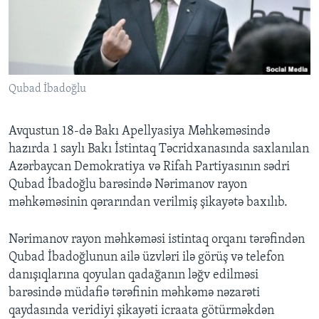
BIZI IZLƏYIN
Qubad İbadoğlu
Dillər
Avqustun 18-də Bakı Apellyasiya Məhkəməsində
hazırda 1 saylı Bakı İstintaq Təcridxanasında saxlanılan
Azərbaycan Demokratiya və Rifah Partiyasının sədri
Qubad İbadoğlu barəsində Nərimanov rayon
məhkəməsinin qərarından verilmiş şikayətə baxılıb.
Nərimanov rayon məhkəməsi istintaq orqanı tərəfindən
Qubad İbadoğlunun ailə üzvləri ilə görüş və telefon
danışıqlarına qoyulan qadağanın ləğv edilməsi
barəsində müdafiə tərəfinin məhkəmə nəzarəti
qaydasında veridiyi şikayəti icraata götürməkdən