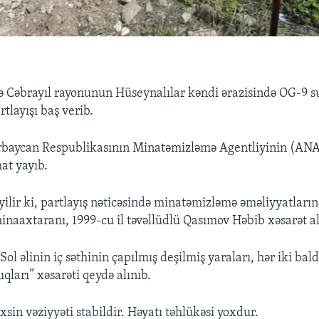
 Cəbrayıl rayonunun Hüseynalılar kəndi ərazisində OG-9 su
rtlayışı baş verib.
rbaycan Respublikasının Minatəmizləmə Agentliyinin (A
at yayıb.
lir ki, partlayış nəticəsində minatəmizləmə əməliyyatların
minaaxtaranı, 1999-cu il təvəllüdlü Qasımov Həbib xəsarət al
ol əlinin iç səthinin çapılmış deşilmiş yaraları, hər iki bald
ıqları” xəsarəti qeydə alınıb.
xsin vəziyyəti stabildir. Həyatı təhlükəsi yoxdur.