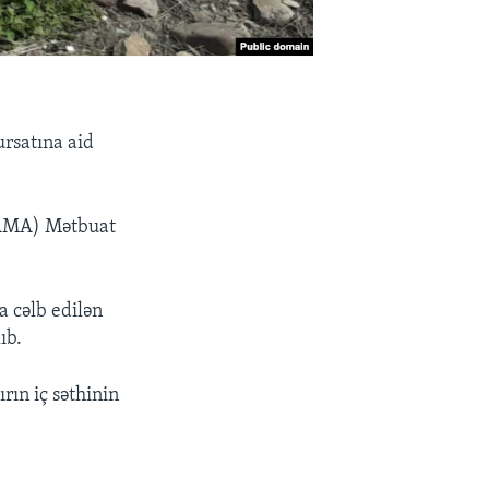
rsatına aid
NAMA) Mətbuat
a cəlb edilən
ıb.
ırın iç səthinin