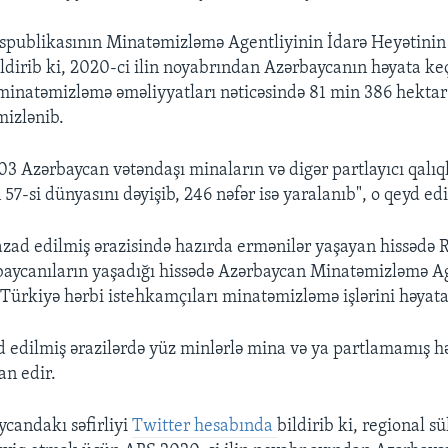
publikasının Minatəmizləmə Agentliyinin İdarə Heyətinin
dirib ki, 2020-ci ilin noyabrından Azərbaycanın həyata keç
minatəmizləmə əməliyyatları nəticəsində 81 min 386 hektar
izlənib.
03 Azərbaycan vətəndaşı minaların və digər partlayıcı qalıq
57-si dünyasını dəyişib, 246 nəfər isə yaralanıb", o qeyd edi
zad edilmiş ərazisində hazırda ermənilər yaşayan hissədə 
rbaycanıların yaşadığı hissədə Azərbaycan Minatəmizləmə Ag
Türkiyə hərbi istehkamçıları minatəmizləmə işlərini həyata 
d edilmiş ərazilərdə yüz minlərlə mina və ya partlamamış hə
n edir.
candakı səfirliyi
Twitter hesabında
bildirib ki, regional s