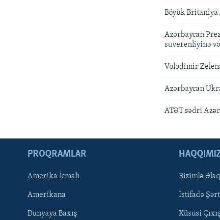
Böyük Britaniya
Azərbaycan Prez
suverenliyinə və
Volodimir Zelen
Azərbaycan Ukra
ATƏT sədri Azər
PROQRAMLAR
HAQQIMI
Amerika İcmalı
Bizimlə Əla
LEARNING ENGLISH
Amerikana
İstifadə Şərt
BIZI IZLƏYIN
Dunyaya Baxış
Xüsusi Çıxı