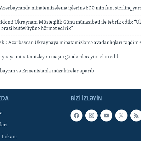
 Azərbaycanda minatəmizələmə işlərinə 500 min funt sterlinq yar
identi Ukraynanı Müstəqilik Günü münasibəti ilə təbrik edib: “
 ərazi bütövlüyünə hörmət edirik”
ski: Azərbaycan Ukraynaya minatəmizləmə avadanlıqları təqdim 
ynaya minatəmizləyən maşın göndəriləcəyini elan edib
baycan və Ermənistanla müzakirələr aparıb
ZDA
BIZI IZLƏYIN
qə
ləri
ş İmkanı