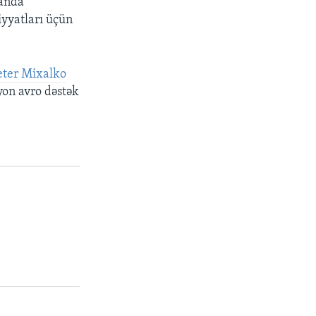
canda
yyatları üçün
ter Mixalko
on avro dəstək