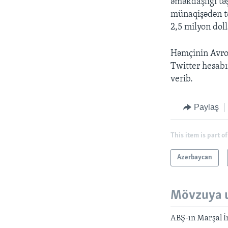
əməkdaşlığı tə
münaqişədən tə
2,5 milyon doll
Həmçinin Avro
Twitter hesabı
verib.
Paylaş
This item is part of
Azərbaycan
Mövzuya 
ABŞ-ın Marşal İr