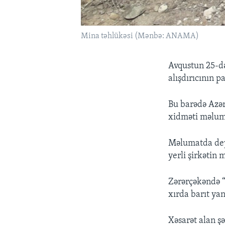
Mina təhlükəsi (Mənbə: ANAMA)
Avqustun 25-də
alışdırıcının pa
Bu barədə Azə
xidməti məlum
Məlumatda deyi
yerli şirkətin 
Zərərçəkəndə “S
xırda barıt yan
Xəsarət alan şə