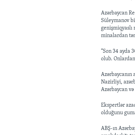
Azərbaycan Res
Süleymanov bil
genişmiqyaslı 
minalardan təm
“Son 34 ayda 3
olub. Onlardan 
Azərbaycanın a
Nazirliyi, azə
Azərbaycan və 
Ekspertlər aza
olduğunu guma
ABŞ-ın Azərbay