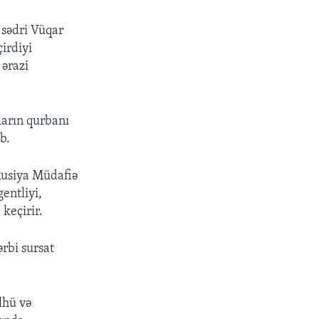
 sədri Vüqar
irdiyi
 ərazi
ların qurbanı
b.
Rusiya Müdafiə
entliyi,
keçirir.
rbi sursat
ülhü və