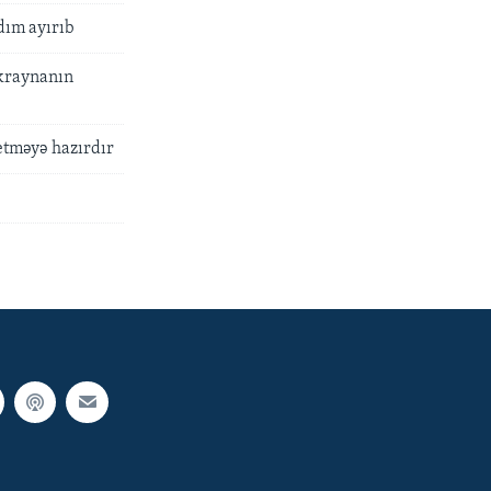
dım ayırıb
Ukraynanın
etməyə hazırdır