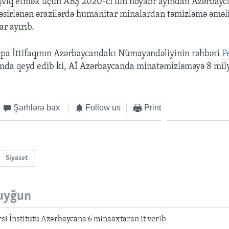
şviq etmək üçün ABŞ 2020-ci ilin noyabr ayından Azərbay
sirlənən ərazilərdə humanitar minalardan təmizləmə əməli
ar ayırıb.
pa İttifaqının Azərbaycandakı Nümayəndəliyinin rəhbəri
Pe
nda qeyd edib ki, Aİ Azərbaycanda minatəmizləməyə 8 mily
Şərhlərə bax
Follow us
Print
Siyasət
uyğun
si İnstitutu Azərbaycana 6 minaaxtaran it verib