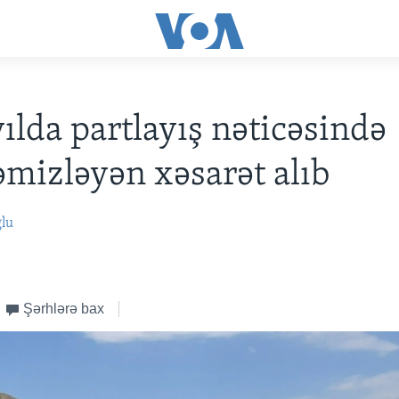
ılda partlayış nəticəsində
mizləyən xəsarət alıb
ğlu
Şərhlərə bax