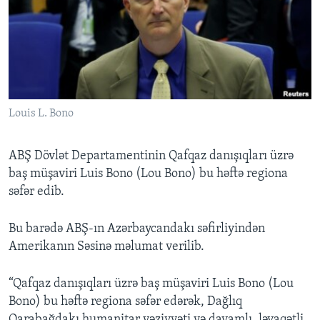
BIZI IZLƏYIN
Dillər
Louis L. Bono
ABŞ Dövlət Departamentinin Qafqaz danışıqları üzrə
baş müşaviri Luis Bono (Lou Bono) bu həftə regiona
səfər edib.
Bu barədə ABŞ-ın Azərbaycandakı səfirliyindən
Amerikanın Səsinə məlumat verilib.
“Qafqaz danışıqları üzrə baş müşaviri Luis Bono (Lou
Bono) bu həftə regiona səfər edərək, Dağlıq
Qarabağdakı humanitar vəziyyəti və davamlı, ləyaqətli