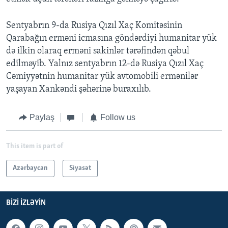
Sentyabrın 9-da Rusiya Qızıl Xaç Komitəsinin
Qarabağın erməni icmasına göndərdiyi humanitar yük
də ilkin olaraq erməni sakinlər tərəfindən qəbul
edilməyib. Yalnız sentyabrın 12-də Rusiya Qızıl Xaç
Cəmiyyətnin humanitar yük avtomobili ermənilər
yaşayan Xankəndi şəhərinə buraxılıb.
Paylaş
Follow us
This item is part of
Azərbaycan
Siyasət
BIZI IZLƏYIN