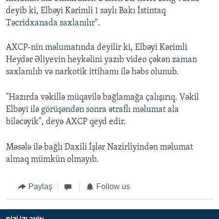
deyib ki, Elbəyi Kərimli 1 saylı Bakı İstintaq
Təcridxanada saxlanılır".
AXCP-nin məlumatında deyilir ki, Elbəyi Kərimli
Heydər Əliyevin heykəlini yazıb video çəkən zaman
saxlanılıb və narkotik ittihamı ilə həbs olunub.
"Hazırda vəkillə müqavilə bağlamağa çalışırıq. Vəkil
Elbəyi ilə görüşəndən sonra ətraflı məlumat ala
biləcəyik", deyə AXCP qeyd edir.
Məsələ ilə bağlı Daxili İşlər Nazirliyindən məlumat
almaq mümkün olmayıb.
Paylaş
Follow us