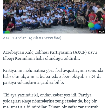
BIZI IZLƏYIN
Dillər
AXCP Gənclər Təşkilatı (Arxiv foto)
Azərbaycan Xalq Cəbhəsi Partiyasının (AXCP) üzvü
Elbəyi Kərimlinin həbs olunduğu bildirilir.
Partiyanın məlumatına görə fəal avqust ayının sonunda
həbs olunub, amma bu barədə xəbəri oktyabrın 24-də
partiya yoldaşlarına çatdıra bilib:
"İki aya yaxındır ki, ondan xəbər yox idi. Partiya
yoldaşları əlaqə nömrələrinə zəng etsələr də, heç bir
məlumat ala bilmirdilər. Dünən bir nəfər zəng vurub