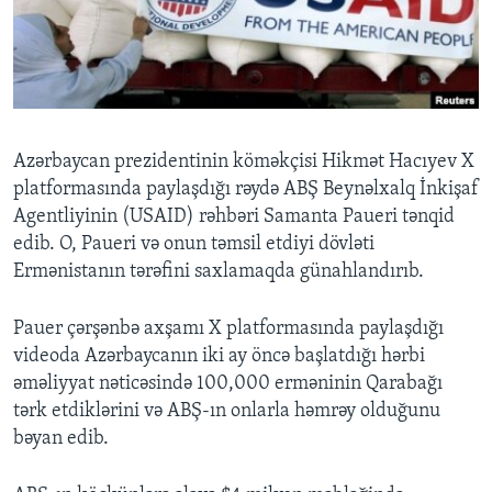
BIZI IZLƏYIN
Dillər
Azərbaycan prezidentinin köməkçisi Hikmət Hacıyev X
platformasında paylaşdığı rəydə ABŞ Beynəlxalq İnkişaf
Agentliyinin (USAID) rəhbəri Samanta Paueri tənqid
edib. O, Paueri və onun təmsil etdiyi dövləti
Ermənistanın tərəfini saxlamaqda günahlandırıb.
Pauer çərşənbə axşamı X platformasında paylaşdığı
videoda Azərbaycanın iki ay öncə başlatdığı hərbi
əməliyyat nəticəsində 100,000 erməninin Qarabağı
tərk etdiklərini və ABŞ-ın onlarla həmrəy olduğunu
bəyan edib.