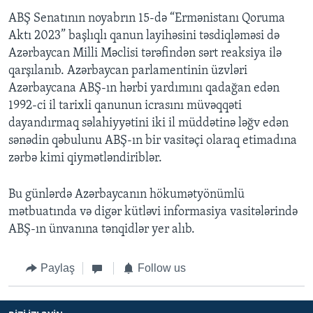
ABŞ Senatının noyabrın 15-də “Ermənistanı Qoruma
Aktı 2023” başlıqlı qanun layihəsini təsdiqləməsi də
Azərbaycan Milli Məclisi tərəfindən sərt reaksiya ilə
qarşılanıb. Azərbaycan parlamentinin üzvləri
Azərbaycana ABŞ-ın hərbi yardımını qadağan edən
1992-ci il tarixli qanunun icrasını müvəqqəti
dayandırmaq səlahiyyətini iki il müddətinə ləğv edən
sənədin qəbulunu ABŞ-ın bir vasitəçi olaraq etimadına
zərbə kimi qiymətləndiriblər.
Bu günlərdə Azərbaycanın hökumətyönümlü
mətbuatında və digər kütləvi informasiya vasitələrində
ABŞ-ın ünvanına tənqidlər yer alıb.
Paylaş
Follow us