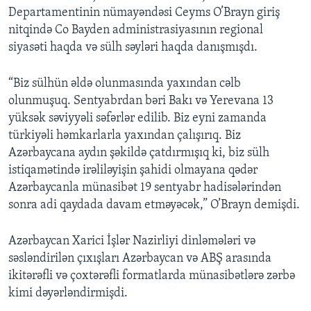
Departamentinin nümayəndəsi Ceyms O’Brayn giriş
nitqində Co Bayden administrasiyasının regional
siyasəti haqda və sülh səyləri haqda danışmışdı.
“Biz sülhün əldə olunmasında yaxından cəlb
olunmuşuq. Sentyabrdan bəri Bakı və Yerevana 13
yüksək səviyyəli səfərlər edilib. Biz eyni zamanda
türkiyəli həmkarlarla yaxından çalışırıq. Biz
Azərbaycana aydın şəkildə çatdırmışıq ki, biz sülh
istiqamətində irəliləyişin şahidi olmayana qədər
Azərbaycanla münasibət 19 sentyabr hadisələrindən
sonra adi qaydada davam etməyəcək,” O’Brayn demişdi.
Azərbaycan Xarici İşlər Nazirliyi dinləmələri və
səsləndirilən çıxışları Azərbaycan və ABŞ arasında
ikitərəfli və çoxtərəfli formatlarda münasibətlərə zərbə
kimi dəyərləndirmişdi.