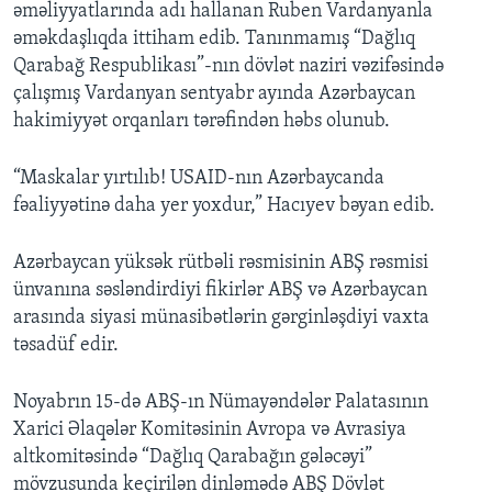
əməliyyatlarında adı hallanan Ruben Vardanyanla
əməkdaşlıqda ittiham edib. Tanınmamış “Dağlıq
Qarabağ Respublikası”-nın dövlət naziri vəzifəsində
çalışmış Vardanyan sentyabr ayında Azərbaycan
hakimiyyət orqanları tərəfindən həbs olunub.
“Maskalar yırtılıb! USAID-nın Azərbaycanda
fəaliyyətinə daha yer yoxdur,” Hacıyev bəyan edib.
Azərbaycan yüksək rütbəli rəsmisinin ABŞ rəsmisi
ünvanına səsləndirdiyi fikirlər ABŞ və Azərbaycan
arasında siyasi münasibətlərin gərginləşdiyi vaxta
təsadüf edir.
Noyabrın 15-də ABŞ-ın Nümayəndələr Palatasının
Xarici Əlaqələr Komitəsinin Avropa və Avrasiya
altkomitəsində “Dağlıq Qarabağın gələcəyi”
mövzusunda keçirilən dinləmədə ABŞ Dövlət