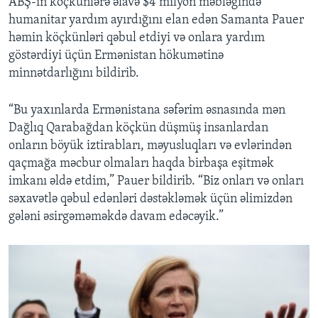
ABŞ-ın köçkünlərə əlavə $4 milyon məbləğində
humanitar yardım ayırdığını elan edən Samanta Pauer
həmin köçkünləri qəbul etdiyi və onlara yardım
göstərdiyi üçün Ermənistan hökumətinə
minnətdarlığını bildirib.
“Bu yaxınlarda Ermənistana səfərim əsnasında mən
Dağlıq Qarabağdan köçkün düşmüş insanlardan
onların böyük iztirabları, məyusluqları və evlərindən
qaçmağa məcbur olmaları haqda birbaşa eşitmək
imkanı əldə etdim,” Pauer bildirib. “Biz onları və onları
səxavətlə qəbul edənləri dəstəkləmək üçün əlimizdən
gələni əsirgəməməkdə davam edəcəyik.”