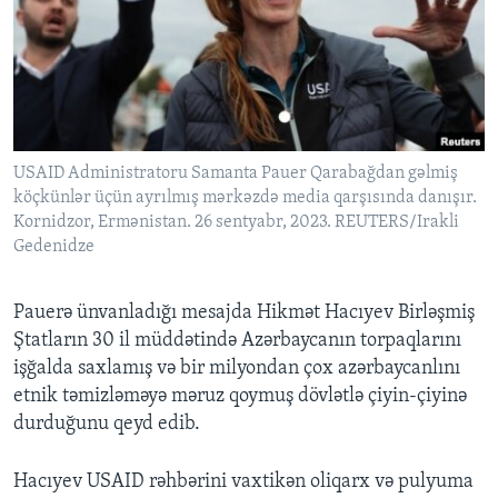
USAID Administratoru Samanta Pauer Qarabağdan gəlmiş
köçkünlər üçün ayrılmış mərkəzdə media qarşısında danışır.
Kornidzor, Ermənistan. 26 sentyabr, 2023. REUTERS/Irakli
Gedenidze
Pauerə ünvanladığı mesajda Hikmət Hacıyev Birləşmiş
Ştatların 30 il müddətində Azərbaycanın torpaqlarını
işğalda saxlamış və bir milyondan çox azərbaycanlını
etnik təmizləməyə məruz qoymuş dövlətlə çiyin-çiyinə
durduğunu qeyd edib.
Hacıyev USAID rəhbərini vaxtikən oliqarx və pulyuma