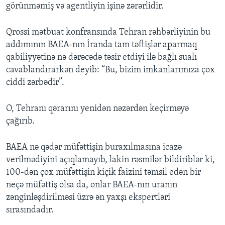
görünməmiş və agentliyin işinə zərərlidir.
Qrossi mətbuat konfransında Tehran rəhbərliyinin bu
addımının BAEA-nın İranda tam təftişlər aparmaq
qabiliyyətinə nə dərəcədə təsir etdiyi ilə bağlı sualı
cavablandırarkən deyib: “Bu, bizim imkanlarımıza çox
ciddi zərbədir”.
O, Tehranı qərarını yenidən nəzərdən keçirməyə
çağırıb.
BAEA nə qədər müfəttişin buraxılmasına icazə
verilmədiyini açıqlamayıb, lakin rəsmilər bildiriblər ki,
100-dən çox müfəttişin kiçik faizini təmsil edən bir
neçə müfəttiş olsa da, onlar BAEA-nın uranın
zənginləşdirilməsi üzrə ən yaxşı ekspertləri
sırasındadır.