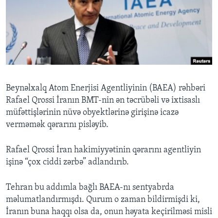
BIZI IZLƏYIN
Dillər
Beynəlxalq Atom Enerjisi Agentliyinin (BAEA) rəhbəri
Rafael Qrossi İranın BMT-nin ən təcrübəli və ixtisaslı
müfəttişlərinin nüvə obyektlərinə girişinə icazə
verməmək qərarını pisləyib.
Rafael Qrossi İran hakimiyyətinin qərarını agentliyin
işinə “çox ciddi zərbə” adlandırıb.
Tehran bu addımla bağlı BAEA-nı sentyabrda
məlumatlandırmışdı. Qurum o zaman bildirmişdi ki,
İranın buna haqqı olsa da, onun həyata keçirilməsi misli