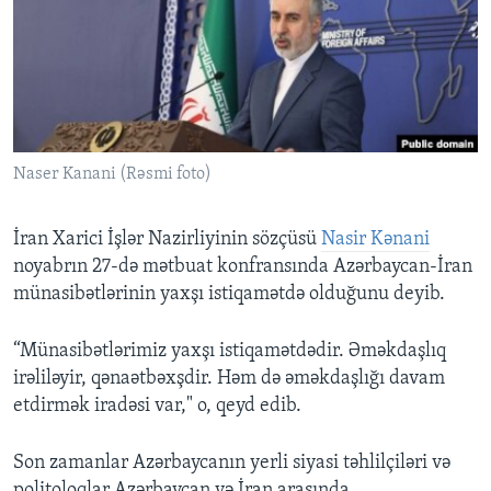
BIZI IZLƏYIN
Dillər
Naser Kanani (Rəsmi foto)
İran Xarici İşlər Nazirliyinin sözçüsü
Nasir Kənani
noyabrın 27-də mətbuat konfransında Azərbaycan-İran
münasibətlərinin yaxşı istiqamətdə olduğunu deyib.
“Münasibətlərimiz yaxşı istiqamətdədir. Əməkdaşlıq
irəliləyir, qənaətbəxşdir. Həm də əməkdaşlığı davam
etdirmək iradəsi var," o, qeyd edib.
Son zamanlar Azərbaycanın yerli siyasi təhlilçiləri və
politoloqlar Azərbaycan və İran arasında