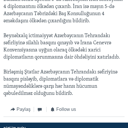
4 diplomantını ölkədən çıxarıb. İran isə mayın 5-də
Azərbaycanın Təbrizdəki Baş Konsulluğunun 4
əməkdaşını ölkədən çıxardığını bildirib.
Beynəlxalq ictimaiyyət Azərbaycanın Tehrandakı
səfirliyinə silahlı basqını qınayıb və İrana Cenevrə
Konvensiyasına uyğun olaraq ölkədəki xarici
diplomatların qorunmasına dair öhdəliyini xatırladıb.
Birləşmiş Ştatlar Azərbaycanın Tehrandakı səfiriyinə
basqını pisləyib, diplomatlara və diplomatik
nümayəndəliklərə qarşı hər hansı hücumun
qəbuledilməz olduğunu bildirib.
Paylaş
Follow us