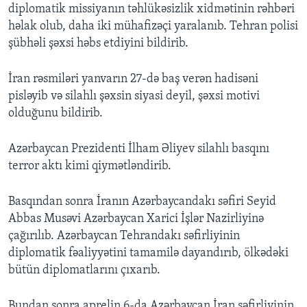
diplomatik missiyanın təhlükəsizlik xidmətinin rəhbəri
həlak olub, daha iki mühafizəçi yaralanıb. Tehran polisi
şübhəli şəxsi həbs etdiyini bildirib.
İran rəsmiləri yanvarın 27-də baş verən hadisəni
pisləyib və silahlı şəxsin siyasi deyil, şəxsi motivi
olduğunu bildirib.
Azərbaycan Prezidenti İlham Əliyev silahlı basqını
terror aktı kimi qiymətləndirib.
Basqından sonra İranın Azərbaycandakı səfiri Seyid
Abbas Musəvi Azərbaycan Xarici İşlər Nazirliyinə
çağırılıb. Azərbaycan Tehrandakı səfirliyinin
diplomatik fəaliyyətini tamamilə dayandırıb, ölkədəki
bütün diplomatlarını çıxarıb.
Bundan sonra aprelin 6-da Azərbaycan İran səfirliyinin