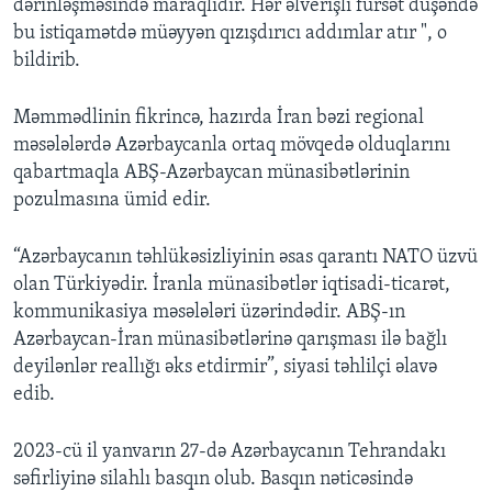
dərinləşməsində maraqlıdır. Hər əlverişli fürsət düşəndə
bu istiqamətdə müəyyən qızışdırıcı addımlar atır ", o
bildirib.
Məmmədlinin fikrincə, hazırda İran bəzi regional
məsələlərdə Azərbaycanla ortaq mövqedə olduqlarını
qabartmaqla ABŞ-Azərbaycan münasibətlərinin
pozulmasına ümid edir.
“Azərbaycanın təhlükəsizliyinin əsas qarantı NATO üzvü
olan Türkiyədir. İranla münasibətlər iqtisadi-ticarət,
kommunikasiya məsələləri üzərindədir. ABŞ-ın
Azərbaycan-İran münasibətlərinə qarışması ilə bağlı
deyilənlər reallığı əks etdirmir”, siyasi təhlilçi əlavə
edib.
2023-cü il yanvarın 27-də Azərbaycanın Tehrandakı
səfirliyinə silahlı basqın olub. Basqın nəticəsində