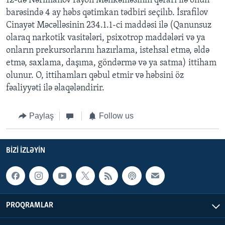
12-də Nərimanov rayon Məhkəməsinin qərarı ilə onun
barəsində 4 ay həbs qətimkan tədbiri seçilıb. İsrafilov
Cinayət Məcəlləsinin 234.1.1-ci maddəsi ilə (Qanunsuz
olaraq narkotik vasitələri, psixotrop maddələri və ya
onların prekursorlarını hazırlama, istehsal etmə, əldə
etmə, saxlama, daşıma, göndərmə və ya satma) ittiham
olunur. O, ittihamları qəbul etmir və həbsini öz
fəaliyyəti ilə əlaqələndirir.
Paylaş
Follow us
BIZI IZLƏYIN
PROQRAMLAR