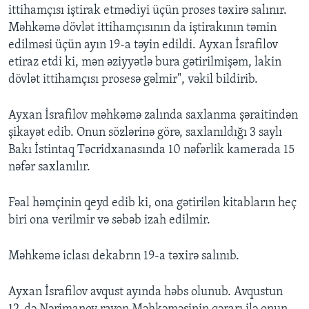
ittihamçısı iştirak etmədiyi üçün proses təxirə salınır.
Məhkəmə dövlət ittihamçısının da iştirakının təmin
edilməsi üçün ayın 19-a təyin edildi. Ayxan İsrafilov
etiraz etdi ki, mən əziyyətlə bura gətirilmişəm, lakin
dövlət ittihamçısı prosesə gəlmir", vəkil bildirib.
Ayxan İsrafilov məhkəmə zalında saxlanma şəraitindən
şikayət edib. Onun sözlərinə görə, saxlanıldığı 3 saylı
Bakı İstintaq Təcridxanasında 10 nəfərlik kamerada 15
nəfər saxlanılır.
Fəal həmçinin qeyd edib ki, ona gətirilən kitabların heç
biri ona verilmir və səbəb izah edilmir.
Məhkəmə iclası dekabrın 19-a təxirə salınıb.
Ayxan İsrafilov avqust ayında həbs olunub. Avqustun