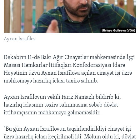
BIZI IZLƏYIN
Ayxan İsrafilov
Dillər
Dekabrın 11-də Bakı Ağır Cinayətlər məhkəməsində İşçi
Masası Həmkarlar İttifaqları Konfederasiyası İdarə
Heyətinin üzvü Ayxan İsrafilova açılan cinayət işi üzrə
məhkəməyə hazırlıq iclası təxirə salınıb.
Ayxan İsrafilovun vəkili Fariz Namazlı bildirib ki,
hazırlıq iclasının təxirə salınmasına səbəb dövlət
ittihamçısının məhkəməyə gəlməməsidir.
"Bu gün Ayxan İsrafilovun təqsirləndirildiyi cinayət işi
üzrə hazırlıq iclası keçirilməli idi. Məlum oldu ki, dövlət