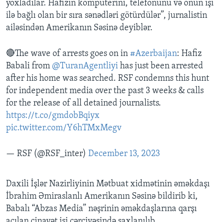
yoxladılar. Hafizin komputerini, telefonunu və onun işi
ilə bağlı olan bir sıra sənədləri götürdülər”, jurnalistin
ailəsindən Amerikanın Səsinə deyiblər.
🔴The wave of arrests goes on in
#Azerbaijan
: Hafiz
Babali from
@TuranAgentliyi
has just been arrested
after his home was searched. RSF condemns this hunt
for independent media over the past 3 weeks & calls
for the release of all detained journalists.
https://t.co/gmdobBqiyx
pic.twitter.com/Y6hTMxMegv
— RSF (@RSF_inter)
December 13, 2023
Daxili İşlər Nazirliyinin Mətbuat xidmətinin əməkdaşı
İbrahim Əmiraslanlı Amerikanın Səsinə bildirib ki,
Babalı “Abzas Media” nəşrinin əməkdaşlarına qarşı
açılan cinayət işi çərçivəsində saxlanılıb.