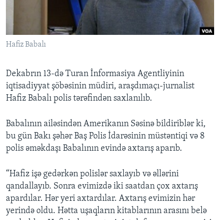
BIZI IZLƏYIN
Hafiz Babalı
Dillər
Dekabrın 13-də Turan İnformasiya Agentliyinin
iqtisadiyyat şöbəsinin müdiri, araşdımaçı-jurnalist
Hafiz Babalı polis tərəfindən saxlanılıb.
Babalının ailəsindən Amerikanın Səsinə bildiriblər ki,
bu gün Bakı şəhər Baş Polis İdarəsinin müstəntiqi və 8
polis əməkdaşı Babalının evində axtarış aparıb.
“Hafiz işə gedərkən polislər saxlayıb və əllərini
qandallayıb. Sonra evimizdə iki saatdan çox axtarış
apardılar. Hər yeri axtardılar. Axtarış evimizin hər
yerində oldu. Hətta uşaqların kitablarının arasını belə