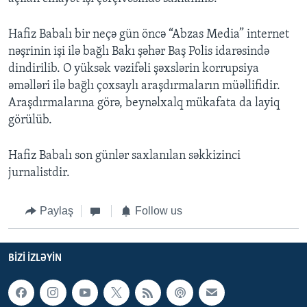
Hafiz Babalı bir neçə gün öncə “Abzas Media” internet
nəşrinin işi ilə bağlı Bakı şəhər Baş Polis idarəsində
dindirilib. O yüksək vəzifəli şəxslərin korrupsiya
əməlləri ilə bağlı çoxsaylı araşdırmaların müəllifidir.
Araşdırmalarına görə, beynəlxalq mükafata da layiq
görülüb.
Hafiz Babalı son günlər saxlanılan səkkizinci
jurnalistdir.
Paylaş
Follow us
BIZI IZLƏYIN