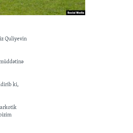
iz Quliyevin
 müddətinə
dirib ki,
narkotik
bizim