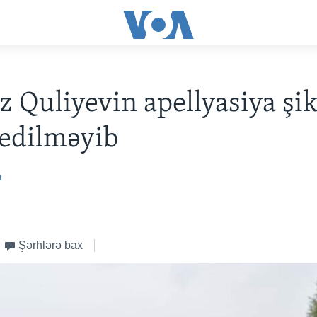
z Quliyevin apellyasiya şik
edilməyib
a
Şərhlərə bax