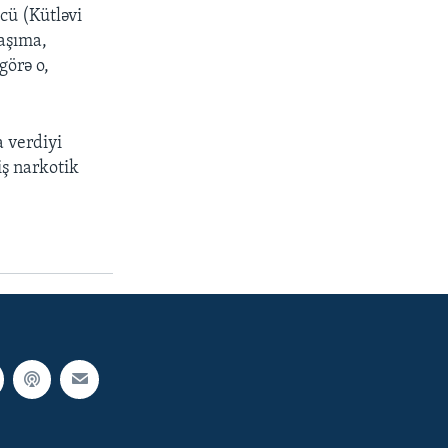
cü (Kütləvi
daşıma,
görə o,
 verdiyi
iş narkotik