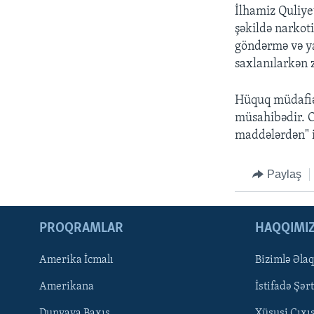
İlhamiz Quliye
şəkildə narkoti
göndərmə və ya
saxlanılarkən 
Hüquq müdafiəç
müsahibədir. O
maddələrdən" i
Paylaş
PROQRAMLAR
HAQQIMI
Amerika İcmalı
Bizimlə Əla
LEARNING ENGLISH
Amerikana
İstifadə Şərt
BIZI IZLƏYIN
Dunyaya Baxış
Xüsusi Çıxı