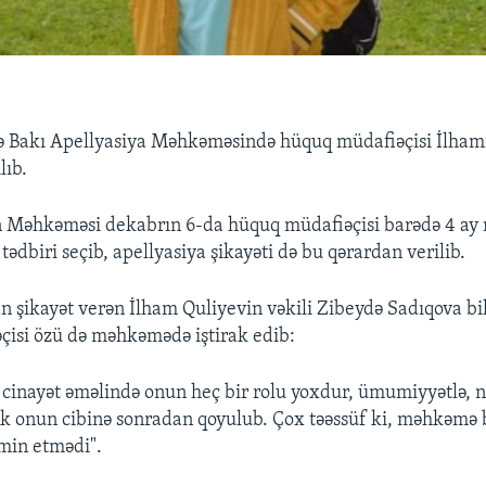
ə Bakı Apellyasiya Məhkəməsində hüquq müdafiəçisi İlham
lıb.
 Məhkəməsi dekabrın 6-da hüquq müdafiəçisi barədə 4 ay
ədbiri seçib, apellyasiya şikayəti də bu qərardan verilib.
 şikayət verən İlham Quliyevin vəkili Zibeydə Sadıqova bil
isi özü də məhkəmədə iştirak edib:
bu cinayət əməlində onun heç bir rolu yoxdur, ümumiyyətlə, 
ik onun cibinə sonradan qoyulub. Çox təəssüf ki, məhkəmə 
əmin etmədi".