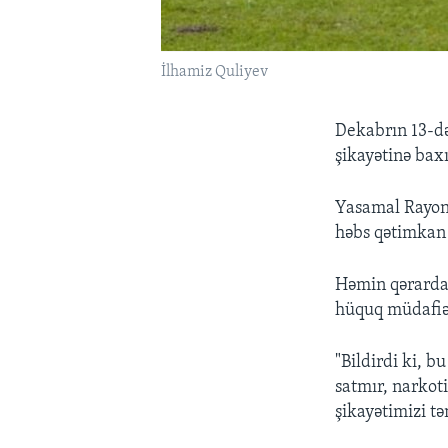
İlhamiz Quliyev
Dekabrın 13-d
şikayətinə baxı
Yasamal Rayon
həbs qətimkan t
Həmin qərardan
hüquq müdafiəç
"Bildirdi ki, 
satmır, narkot
şikayətimizi t