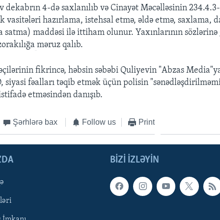
v dekabrın 4-də saxlanılıb və Cinayət Məcəlləsinin 234.4.3-
k vasitələri hazırlama, istehsal etmə, əldə etmə, saxlama, 
 satma) maddəsi ilə ittiham olunur. Yaxınlarının sözlərinə 
zorakılığa
məruz qalıb.
ilərinin fikrincə, həbsin səbəbi Quliyevin "Abzas Media"ya
, siyasi fəalları təqib etmək üçün polisin "sənədləşdirilməm
stifadə etməsindən danışıb.
Şərhlərə bax
Follow us
Print
ZDA
BIZI IZLƏYIN
qə
ləri
ş İmkanı