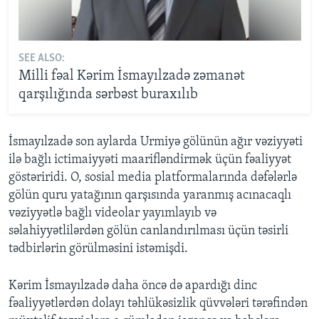
SEE ALSO:
Milli fəal Kərim İsmayılzadə zəmanət
qarşılığında sərbəst buraxılıb
İsmayılzadə son aylarda Urmiyə gölünün ağır vəziyyəti
ilə bağlı ictimaiyyəti maarifləndirmək üçün fəaliyyət
göstəriridi. O, sosial media platformalarında dəfələrlə
gölün quru yatağının qarşısında yaranmış acınacaqlı
vəziyyətlə bağlı videolar yayımlayıb və
səlahiyyətlilərdən gölün canlandırılması üçün təsirli
tədbirlərin görülməsini istəmişdi.
Kərim İsmayılzadə daha öncə də apardığı dinc
fəaliyyətlərdən dolayı təhlükəsizlik qüvvələri tərəfindən