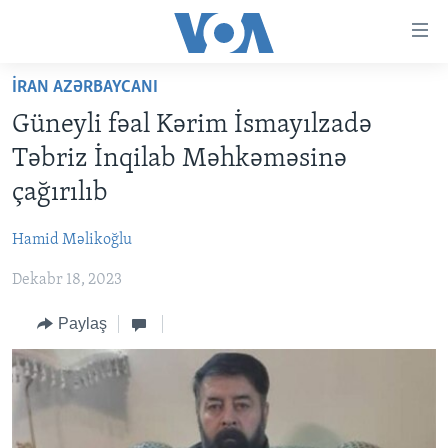
Accessibility
links
Skip
İRAN AZƏRBAYCANI
to
ANA SƏHİFƏ
Güneyli fəal Kərim İsmayılzadə
main
PROQRAMLAR
content
Təbriz İnqilab Məhkəməsinə
AZƏRBAYCAN
Skip
AMERIKA İCMALI
çağırılıb
to
DÜNYA
DÜNYAYA BAXIŞ
main
Hamid Məlikoğlu
ABŞ
FAKTLAR NƏ DEYIR?
UKRAYNA BÖHRANI
Navigation
Skip
Dekabr 18, 2023
İRAN AZƏRBAYCANI
İSRAIL-HƏMAS MÜNAQIŞƏSI
ABŞ SEÇKILƏRI 2024
to
VIDEOLAR
Paylaş
Search
MEDIA AZADLIĞI
BAŞ MƏQALƏ
LEARNING ENGLISH