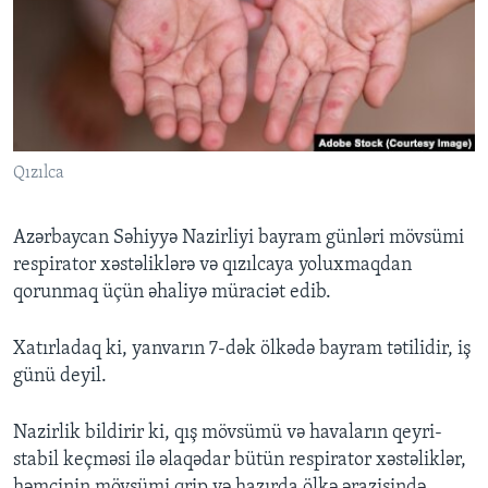
BIZI IZLƏYIN
Dillər
Qızılca
Azərbaycan Səhiyyə Nazirliyi bayram günləri mövsümi
respirator xəstəliklərə və qızılcaya yoluxmaqdan
qorunmaq üçün əhaliyə müraciət edib.
Xatırladaq ki, yanvarın 7-dək ölkədə bayram tətilidir, iş
günü deyil.
Nazirlik bildirir ki, qış mövsümü və havaların qeyri-
stabil keçməsi ilə əlaqədar bütün respirator xəstəliklər,
həmçinin mövsümi qrip və hazırda ölkə ərazisində