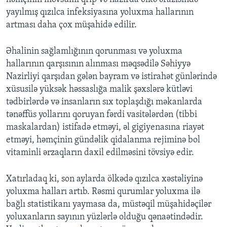
yayılmış qızılca infeksiyasına yoluxma hallarının
artması daha çox müşahidə edilir.
Əhalinin sağlamlığının qorunması və yoluxma
hallarının qarşısının alınması məqsədilə Səhiyyə
Nazirliyi qarşıdan gələn bayram və istirahət günlərində
xüsusilə yüksək həssaslığa malik şəxslərə kütləvi
tədbirlərdə və insanların sıx toplaşdığı məkanlarda
tənəffüs yollarını qoruyan fərdi vasitələrdən (tibbi
maskalardan) istifadə etməyi, əl gigiyenasına riayət
etməyi, həmçinin gündəlik qidalanma rejiminə bol
vitaminli ərzaqların daxil edilməsini tövsiyə edir.
Xatırladaq ki, son aylarda ölkədə qızılca xəstəliyinə
yoluxma halları artıb. Rəsmi qurumlar yoluxma ilə
bağlı statistikanı yaymasa da, müstəqil müşahidəçilər
yoluxanların sayının yüzlərlə olduğu qənaətindədir.