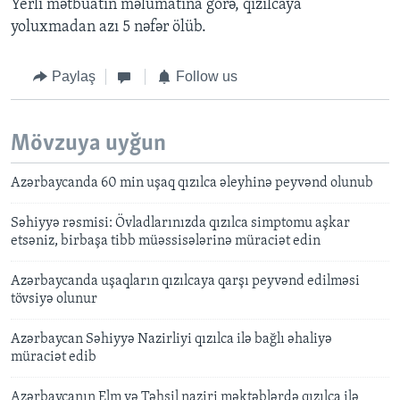
Yerli mətbuatın məlumatına görə, qızılcaya
yoluxmadan azı 5 nəfər ölüb.
Paylaş
Follow us
Mövzuya uyğun
Azərbaycanda 60 min uşaq qızılca əleyhinə peyvənd olunub
Səhiyyə rəsmisi: Övladlarınızda qızılca simptomu aşkar
etsəniz, birbaşa tibb müəssisələrinə müraciət edin
Azərbaycanda uşaqların qızılcaya qarşı peyvənd edilməsi
tövsiyə olunur
Azərbaycan Səhiyyə Nazirliyi qızılca ilə bağlı əhaliyə
müraciət edib
Azərbaycanın Elm və Təhsil naziri məktəblərdə qızılca ilə