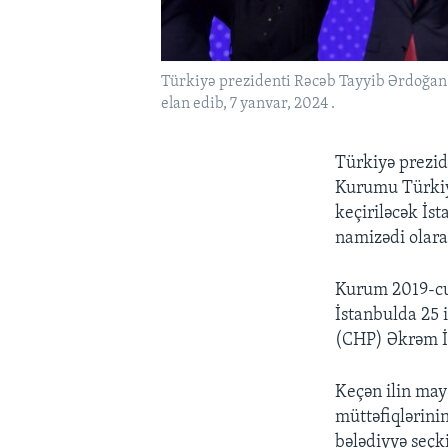
Türkiyə prezidenti Rəcəb Tayyib Ərdoğan
elan edib, 7 yanvar, 2024 .
Türkiyə prezid
Kurumu Türkiy
keçiriləcək İs
namizədi olara
Kurum 2019-cu i
İstanbulda 25 
(CHP) Əkrəm İ
Keçən ilin may
müttəfiqlərini
bələdiyyə seçki