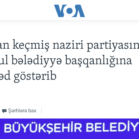
n keçmiş naziri partiyası
ul bələdiyyə başqanlığına
d göstərib
Şərhlərə bax