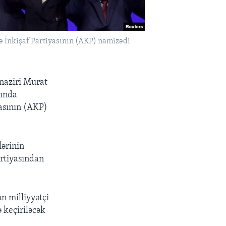
 İnkişaf Partiyasının (AKP) namizədi
naziri Murat
yında
yasının (AKP)
lərinin
artiyasından
n milliyyətçi
 keçiriləcək