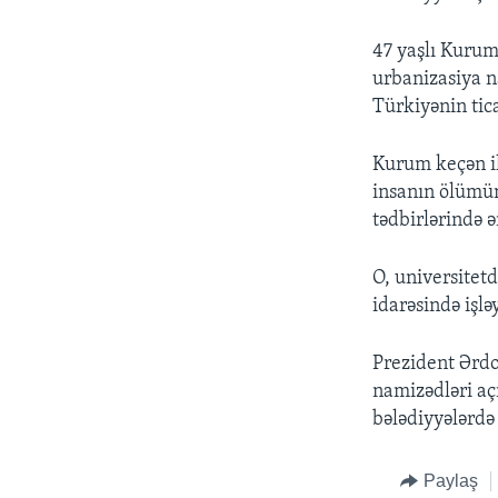
47 yaşlı Kurum
urbanizasiya na
Türkiyənin tic
Kurum keçən il
insanın ölümün
tədbirlərində 
O, universitet
idarəsində işlə
Prezident Ərdo
namizədləri aç
bələdiyyələrdə 
Paylaş