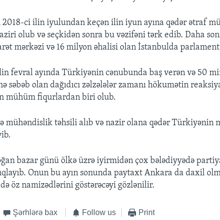
 2018-ci ilin iyulundan keçən ilin iyun ayına qədər ətraf mü
ziri olub və seçkidən sonra bu vəzifəni tərk edib. Daha son
arət mərkəzi və 16 milyon əhalisi olan İstanbulda parlamentə
in fevral ayında Türkiyənin cənubunda baş verən və 50 m
ə səbəb olan dağıdıcı zəlzələlər zamanı hökumətin reaksiy
ən mühüm fiqurlardan biri olub.
də mühəndislik təhsili alıb və nazir olana qədər Türkiyənin 
yib.
ğan bazar günü ölkə üzrə iyirmidən çox bələdiyyədə parti
ıqlayıb. Onun bu ayın sonunda paytaxt Ankara da daxil olm
də öz namizədlərini göstərəcəyi gözlənilir.
Şərhlərə bax
Follow us
Print