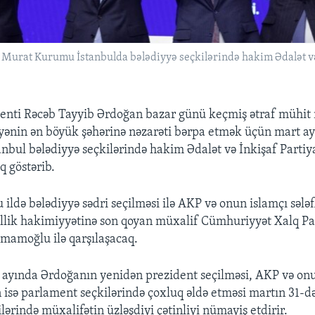
 Murat Kurumu İstanbulda bələdiyyə seçkilərində hakim Ədalət və
enti Rəcəb Tayyib Ərdoğan bazar günü keçmiş ətraf mühit 
ənin ən böyük şəhərinə nəzarəti bərpa etmək üçün mart a
tanbul bələdiyyə seçkilərində hakim Ədalət və İnkişaf Parti
q göstərib.
ldə bələdiyyə sədri seçilməsi ilə AKP və onun islamçı sələf
illik hakimiyyətinə son qoyan müxalif Cümhuriyyət Xalq P
mamoğlu ilə qarşılaşacaq.
 ayında Ərdoğanın yenidən prezident seçilməsi, AKP və onu
n isə parlament seçkilərində çoxluq əldə etməsi martın 31-də
lərində müxalifətin üzləşdiyi çətinliyi nümayiş etdirir.