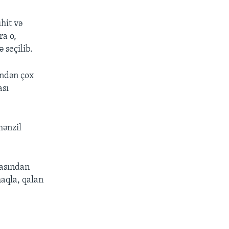
hit və
ra o,
 seçilib.
indən çox
ası
mənzil
yasından
aqla, qalan