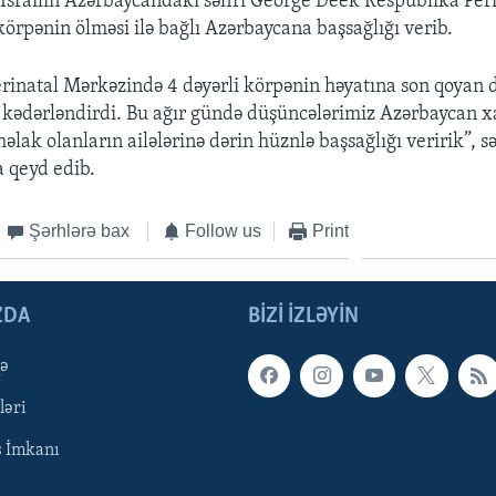
İsrailin Azərbaycandakı səfiri George Deek Respublika Per
örpənin ölməsi ilə bağlı Azərbaycana başsağlığı verib.
rinatal Mərkəzində 4 dəyərli körpənin həyatına son qoyan d
x kədərləndirdi. Bu ağır gündə düşüncələrimiz Azərbaycan x
əlak olanların ailələrinə dərin hüznlə başsağlığı veririk”, sə
 qeyd edib.
Şərhlərə bax
Follow us
Print
ZDA
BIZI IZLƏYIN
qə
ləri
ş İmkanı