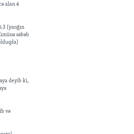
ə alan 4
5.3 (yanğın
ölümünə səbəb
olduqda)
aya deyib ki,
aya
ib və