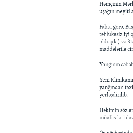
Həmçinin Mərkə
uşağın meyiti 
Fakta görə, Ba
təhlükəsizliyi
olduqda) və 31
maddələrilə cin
Yanğının səbəb
Yeni Klinikanı
yanğından təxl
yerləşdirilib.
Həkimin sözləri
müalicələri da