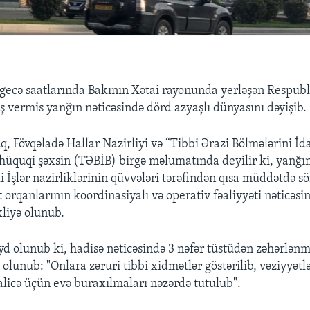
gecə saatlarında Bakının Xətai rayonunda yerləşən Respubl
 vermis yanğın nəticəsində dörd azyaşlı dünyasını dəyişib.
q, Fövqəladə Hallar Nazirliyi və “Tibbi Ərazi Bölmələrini İ
k hüquqi şəxsin (TƏBİB) birgə məlumatında deyilir ki, yanğı
i İşlər nazirliklərinin qüvvələri tərəfindən qısa müddətdə 
t orqanlarının koordinasiyalı və operativ fəaliyyəti nəticəs
xliyə olunub.
 olunub ki, hadisə nəticəsində 3 nəfər tüstüdən zəhərlənm
 olunub: "Onlara zəruri tibbi xidmətlər göstərilib, vəziyyətlər
icə üçün evə buraxılmaları nəzərdə tutulub".