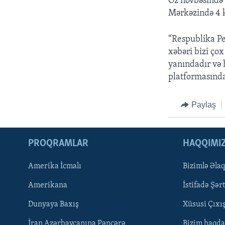
Öz növbəsində 
Mərkəzində 4 k
“Respublika Pe
xəbəri bizi ço
yanındadır və h
platformasında
Paylaş
PROQRAMLAR
HAQQIMI
Amerika İcmalı
Bizimlə Əla
LEARNING ENGLISH
Amerikana
İstifadə Şərt
BIZI IZLƏYIN
Dunyaya Baxış
Xüsusi Çıxı
İran Azərbaycanına Pəncərə
Bizim haqda