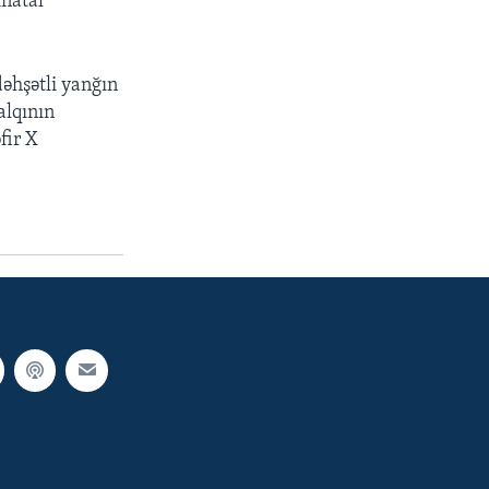
inatal
əhşətli yanğın
alqının
fir X