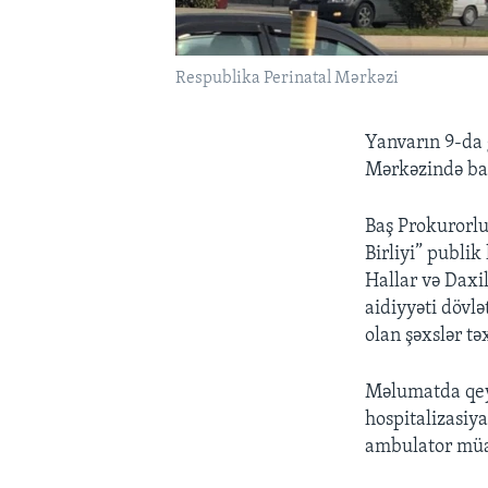
Respublika Perinatal Mərkəzi
Yanvarın 9-da 
Mərkəzində baş
Baş Prokurorlu
Birliyi” publi
Hallar və Daxil
aidiyyəti dövlə
olan şəxslər tə
Məlumatda qeyd
hospitalizasiya
ambulator müal