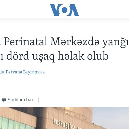
 Perinatal Mərkəzdə yanğ
 dörd uşaq həlak olub
ğlu
Pərvanə Bayramova
Şərhlərə bax