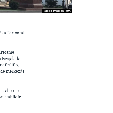
ika Perinatal
darəetmə
n Fövqəladə
söndürülüb,
ində mərkəzdə
ə səbəbilə
i stabildir,