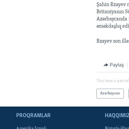
Şahin Rzayev m
Britaniyanın S
Azərbaycanda f
əməkdaşlıq edi
Rzayev son illə
Paylaş
This item is part of
Azərbaycan
PROQRAMLAR
HAQQIMI
Amerika İcmalı
Bizimlə Əla