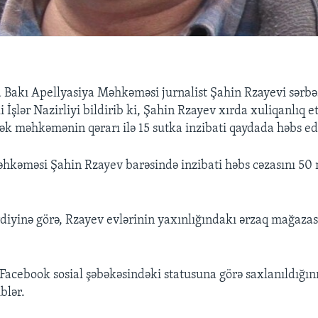
 Bakı Apellyasiya Məhkəməsi jurnalist Şahin Rzayevi sərbə
 İşlər Nazirliyi bildirib ki, Şahin Rzayev xırda xuliqanlıq 
rək məhkəmənin qərarı ilə 15 sutka inzibati qaydada həbs edi
hkəməsi Şahin Rzayev barəsində inzibati həbs cəzasını 50
irdiyinə görə, Rzayev evlərinin yaxınlığındakı ərzaq mağaza
Facebook sosial şəbəkəsindəki statusuna görə saxlanıldığını 
blər.