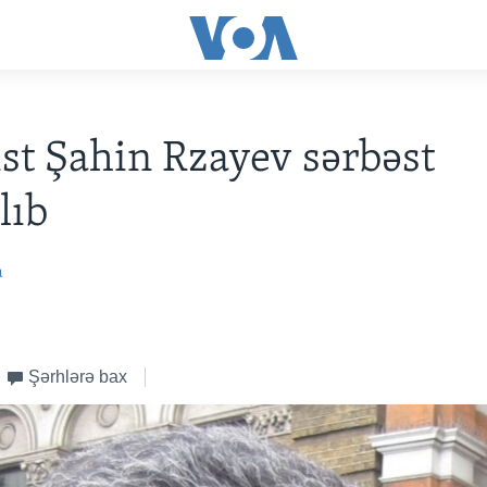
ist Şahin Rzayev sərbəst
lıb
a
Şərhlərə bax