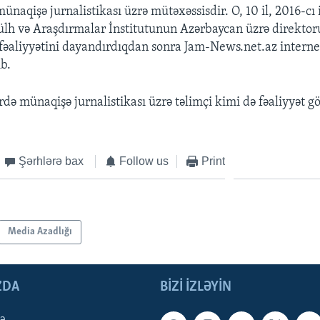
ünaqişə jurnalistikası üzrə mütəxəssisdir. O, 10 il, 2016-cı
ülh və Araşdırmalar İnstitutunun Azərbaycan üzrə direktoru
əaliyyətini dayandırdıqdan sonra Jam-News.net.az internet 
b.
rdə münaqişə jurnalistikası üzrə təlimçi kimi də fəaliyyət gö
Şərhlərə bax
Follow us
Print
Media Azadlığı
ZDA
BIZI IZLƏYIN
qə