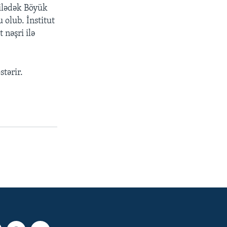
 ilədək Böyük
 olub. İnstitut
nəşri ilə
stərir.