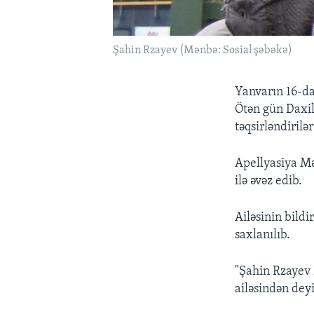
Şahin Rzayev (Mənbə: Sosial şəbəkə)
Yanvarın 16-da
Ötən gün Daxili
təqsirləndirilə
Apellyasiya Mə
ilə əvəz edib.
Ailəsinin bild
saxlanılıb.
"Şahin Rzayev 
ailəsindən deyi