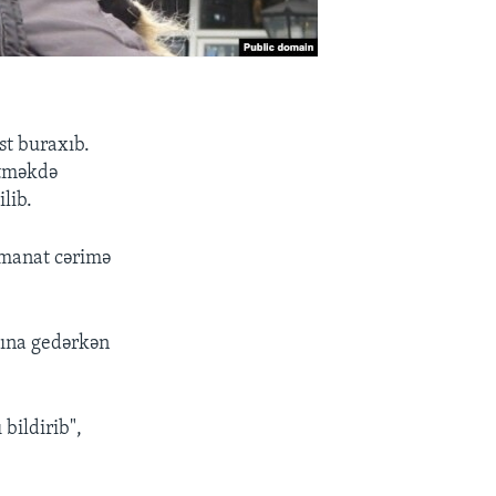
st buraxıb.
etməkdə
lib.
 manat cərimə
sına gedərkən
bildirib",