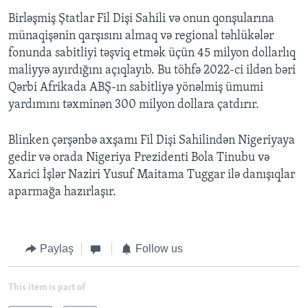
Birləşmiş Ştatlar Fil Dişi Sahili və onun qonşularına
münaqişənin qarşısını almaq və regional təhlükələr
fonunda sabitliyi təşviq etmək üçün 45 milyon dollarlıq
maliyyə ayırdığını açıqlayıb. Bu töhfə 2022-ci ildən bəri
Qərbi Afrikada ABŞ-ın sabitliyə yönəlmiş ümumi
yardımını təxminən 300 milyon dollara çatdırır.
Blinken çərşənbə axşamı Fil Dişi Sahilindən Nigeriyaya
gedir və orada Nigeriya Prezidenti Bola Tinubu və
Xarici İşlər Naziri Yusuf Maitama Tuggar ilə danışıqlar
aparmağa hazırlaşır.
Paylaş
Follow us
This item is part of