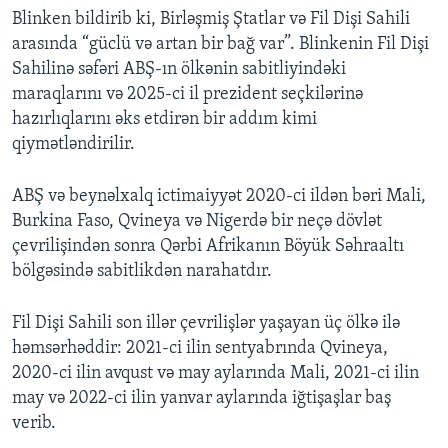
Blinken bildirib ki, Birləşmiş Ştatlar və Fil Dişi Sahili
arasında “güclü və artan bir bağ var”. Blinkenin Fil Dişi
Sahilinə səfəri ABŞ-ın ölkənin sabitliyindəki
maraqlarını və 2025-ci il prezident seçkilərinə
hazırlıqlarını əks etdirən bir addım kimi
qiymətləndirilir.
ABŞ və beynəlxalq ictimaiyyət 2020-ci ildən bəri Mali,
Burkina Faso, Qvineya və Nigerdə bir neçə dövlət
çevrilişindən sonra Qərbi Afrikanın Böyük Səhraaltı
bölgəsində sabitlikdən narahatdır.
Fil Dişi Sahili son illər çevrilişlər yaşayan üç ölkə ilə
həmsərhəddir: 2021-ci ilin sentyabrında Qvineya,
2020-ci ilin avqust və may aylarında Mali, 2021-ci ilin
may və 2022-ci ilin yanvar aylarında iğtişaşlar baş
verib.