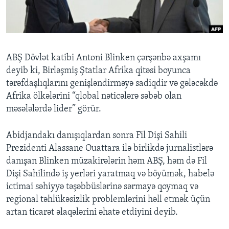
BIZI IZLƏYIN
ABŞ Dövlət katibi Antoni Blinken çərşənbə axşamı
deyib ki, Birləşmiş Ştatlar Afrika qitəsi boyunca
Dillər
tərəfdaşlıqlarını genişləndirməyə sadiqdir və gələcəkdə
Afrika ölkələrini “qlobal nəticələrə səbəb olan
məsələlərdə lider” görür.
Abidjandakı danışıqlardan sonra Fil Dişi Sahili
Prezidenti Alassane Ouattara ilə birlikdə jurnalistlərə
danışan Blinken müzakirələrin həm ABŞ, həm də Fil
Dişi Sahilində iş yerləri yaratmaq və böyümək, habelə
ictimai səhiyyə təşəbbüslərinə sərmayə qoymaq və
regional təhlükəsizlik problemlərini həll etmək üçün
artan ticarət əlaqələrini əhatə etdiyini deyib.