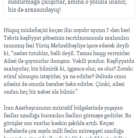
susdurmağa çalışırlar, amma o yoluna inanır,
biz də arxasındayıq!
Hüquq müdafiəçisi keçən ilin noyabr ayının 7-dən bəri
Təbriz kəşfiyyat şöbəsinin təcridxanasında saxlanılan
tanınmış fəal Yürüş Mehrəlibəyliyə işarə edərək deyib
ki, “nədən tutublar, bəlli deyil. Təmas haqqı vermirlər.
Ailəsi ilə qoymurlar danışsın. Vəkili yoxdur. Kəşfiyyatda
saxlayırlar, biz bilmirik ki, işgəncə olur, nə olur? Zorakı
etiraf almaqmı istəyirlər, ya nə edirlər? Əslində onun
ailəsini də onunla bərabər həbs edirlər. Çünki, ailəsi
ondan heç bir xəbər ala bilmir.”
İran Azərbaycanının müxtəlif bölgələrində yaşayan
fəallar azadlığa buraxılan fəalları görməyə gedirlər. Bu
görüşlər son vaxtlar kəskin şəkildə artıb. Keçən
həftələrdə çox sayda milli fəalın müvəqqəti azadlığa