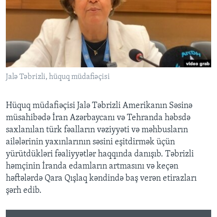
BIZI IZLƏYIN
Dillər
Jalə Təbrizli, hüquq müdafiəçisi
Hüquq müdafiəçisi Jalə Təbrizli Amerikanın Səsinə
müsahibədə İran Azərbaycanı və Tehranda həbsdə
saxlanılan türk fəalların vəziyyəti və məhbusların
ailələrinin yaxınlarının səsini eşitdirmək üçün
yürütdükləri fəaliyyətlər haqqında danışıb. Təbrizli
həmçinin İranda edamların artmasını və keçən
həftələrdə Qara Qışlaq kəndində baş verən etirazları
şərh edib.