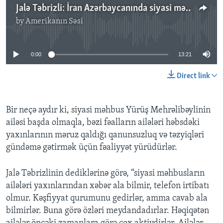
Jalə Təbrizli: İran Azərbaycanında siyasi məhbusların ailələri keçmişə görə daha aktivdirlər
by
Amerikanın Səsi
No media source currently available
0:00
13:21
Direct link
Bir neçə aydır ki, siyasi məhbus Yürüş Mehrəlibəylinin
ailəsi başda olmaqla, bəzi fəalların ailələri həbsdəki
yaxınlarının məruz qaldığı qanunsuzluq və təzyiqləri
gündəmə gətirmək üçün fəaliyyət yürüdürlər.
Jalə Təbrizlinin dediklərinə görə, “siyasi məhbusların
ailələri yaxınlarından xəbər ala bilmir, telefon irtibatı
olmur. Kəşfiyyat qurumunu gedirlər, amma cavab ala
bilmirlər. Buna görə özləri meydandadırlar. Həqiqətən