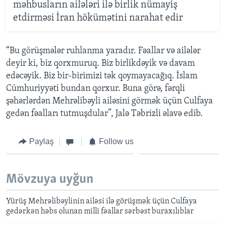
məhbusların ailələri ilə birlik nümayiş
etdirməsi İran hökümətini narahat edir
“Bu görüşmələr ruhlanma yaradır. Fəallar və ailələr
deyir ki, biz qorxmuruq. Biz birlikdəyik və davam
edəcəyik. Biz bir-birimizi tək qoymayacağıq. İslam
Cümhuriyyəti bundan qorxur. Buna görə, fərqli
şəhərlərdən Mehrəlibəyli ailəsini görmək üçün Culfaya
gedən fəalları tutmuşdular”, Jalə Təbrizli əlavə edib.
Paylaş
Follow us
Mövzuya uyğun
Yürüş Mehrəlibəylinin ailəsi ilə görüşmək üçün Culfaya
gedərkən həbs olunan milli fəallar sərbəst buraxılıblar