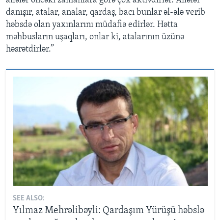
ailələr öncəki zamanlara görə çox aktivdirlər. Ailələr
danışır, atalar, analar, qardaş, bacı bunlar əl-ələ verib
həbsdə olan yaxınlarını müdafiə edirlər. Hətta
məhbusların uşaqları, onlar ki, atalarının üzünə
həsrətdirlər.”
SEE ALSO:
Yılmaz Mehrəlibəyli: Qardaşım Yürüşü həbslə