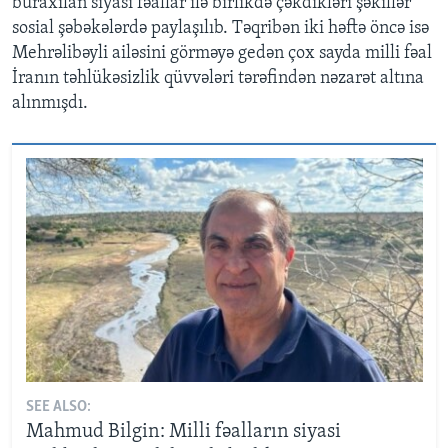
buraxılan siyasi fəallar ilə birlikdə çəkdikləri şəkillər
sosial şəbəkələrdə paylaşılıb. Təqribən iki həftə öncə isə
Mehrəlibəyli ailəsini görməyə gedən çox sayda milli fəal
İranın təhlükəsizlik qüvvələri tərəfindən nəzarət altına
alınmışdı.
SEE ALSO:
Mahmud Bilgin: Milli fəalların siyasi