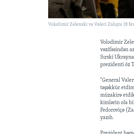
Volodimir Zelenski və Valeri Zalujnı (8 fev
Volodimir Zele
vəzifəsindən 
Sırski Ukrayna
prezidenti öz 
"General Valer
təşəkkür etdim
müzakirə etdik
kimlərin ola bi
Fedoroviçə (Za
yazıb.
Prezident həmç