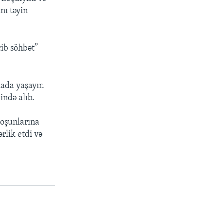
nı təyin
cib söhbət”
ada yaşayır.
ndə alıb.
ə
Qoşunlarına
rlik etdi və