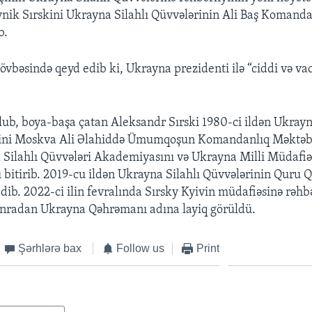
nik Sırskini Ukrayna Silahlı Qüvvələrinin Ali Baş Komanda
b.
övbəsində qeyd edib ki, Ukrayna prezidenti ilə “ciddi və va
ub, boya-başa çatan Aleksandr Sırski 1980-ci ildən Ukrayn
silini Moskva Ali Əlahiddə Ümumqoşun Komandanlıq Məktəbi
Silahlı Qüvvələri Akademiyasını və Ukrayna Milli Müdafi
bitirib. 2019-cu ildən Ukrayna Silahlı Qüvvələrinin Quru 
ib. 2022-ci ilin fevralında Sırsky Kyivin müdafiəsinə rəhbə
nradan Ukrayna Qəhrəmanı adına layiq görüldü.
Şərhlərə bax
Follow us
Print