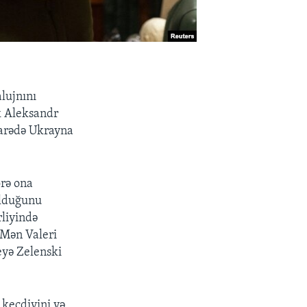
lujnını
k Aleksandr
barədə Ukrayna
örə ona
olduğunu
liyində
. Mən Valeri
eyə Zelenski
 keçdiyini və