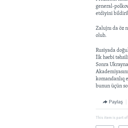
general-polkov
etdiyini bildiri
Zalujnı da öz n
olub.
Rusiyada doğul
İlk hərbi təh
Sonra Ukrayna 
Akademiyasını 
komandanlıq ed
bunun üçün so
Paylaş
This item is part of