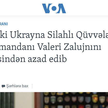
RANI
ki Ukrayna Silahlı Qüvvəl
mandanı Valeri Zalujnını
sindən azad edib
Şərhlərə bax