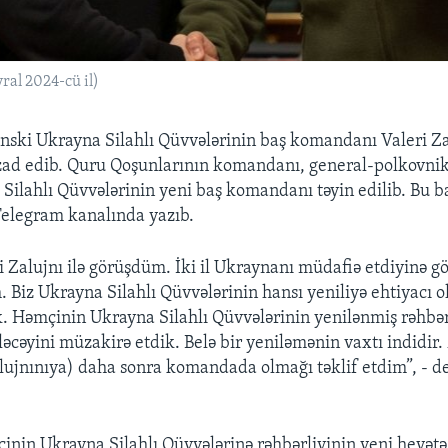
ral 2024-cü il)
nski Ukrayna Silahlı Qüvvələrinin baş komandanı Valeri Za
azad edib. Quru Qoşunlarının komandanı, general-polkovni
 Silahlı Qüvvələrinin yeni baş komandanı təyin edilib. Bu 
Telegram kanalında yazıb.
i Zalujnı ilə görüşdüm. İki il Ukraynanı müdafiə etdiyinə g
. Biz Ukrayna Silahlı Qüvvələrinin hansı yeniliyə ehtiyacı 
. Həmçinin Ukrayna Silahlı Qüvvələrinin yenilənmiş rəhbər
ləcəyini müzakirə etdik. Belə bir yeniləmənin vaxtı indidir
lujnınıya) daha sonra komandada olmağı təklif etdim”, - d
inin Ukrayna Silahlı Qüvvələrinə rəhbərliyinin yeni heyətə