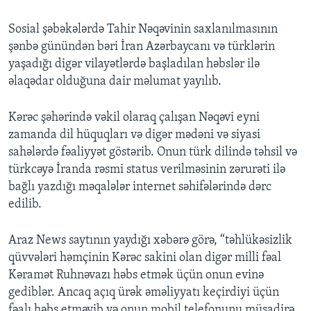
Sosial şəbəkələrdə Tahir Nəqəvinin saxlanılmasının
şənbə günündən bəri İran Azərbaycanı və türklərin
yaşadığı digər vilayətlərdə başladılan həbslər ilə
əlaqədar olduğuna dair məlumat yayılıb.
Kərəc şəhərində vəkil olaraq çalışan Nəqəvi eyni
zamanda dil hüquqları və digər mədəni və siyasi
sahələrdə fəaliyyət göstərib. Onun türk dilində təhsil və
türkcəyə İranda rəsmi status verilməsinin zərurəti ilə
bağlı yazdığı məqalələr internet səhifələrində dərc
edilib.
Araz News saytının yaydığı xəbərə görə, “təhlükəsizlik
qüvvələri həmçinin Kərəc sakini olan digər milli fəal
Kəramət Ruhnəvazı həbs etmək üçün onun evinə
gediblər. Ancaq açıq ürək əməliyyatı keçirdiyi üçün
fəalı həbs etməyib və onun mobil telefonunu müsadirə