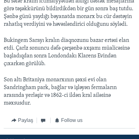
Bu səfər kralın ictimaiyyətdən aldığı dəstək mesajlarına
görə təşəkkürünü bildirdikdən bir gün sonra baş tutdu.
Şənbə günü yaydığı bəyanatda monarx bu cür dəstəyin
rahatlıq verdiyini və həvəsləndirici olduğunu söylədi.
Bukingem Sarayı kralın diaqnozunu bazar ertəsi elan
etdi. Çarlz sonuncu dəfə çərşənbə axşamı müalicəsinə
başladıqdan sonra Londondakı Klarens Evindən
çıxarkən görülüb.
Son altı Britaniya monarxının şəxsi evi olan
Sandringham park, bağlar və işləyən fermaların
arasında yerləşir və 1862-ci ildən kral ailəsinə
məxsusdur.
Paylaş
Follow us