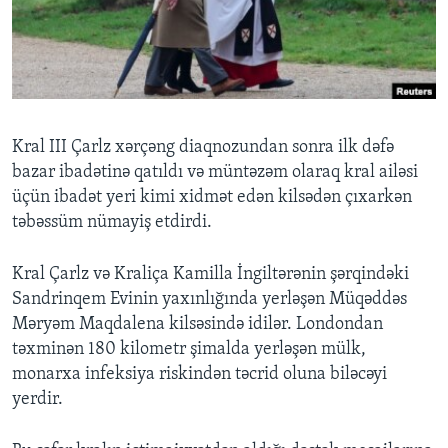
BIZI IZLƏYIN
Dillər
Kral III Çarlz xərçəng diaqnozundan sonra ilk dəfə
bazar ibadətinə qatıldı və müntəzəm olaraq kral ailəsi
üçün ibadət yeri kimi xidmət edən kilsədən çıxarkən
təbəssüm nümayiş etdirdi.
Kral Çarlz və Kraliça Kamilla İngiltərənin şərqindəki
Sandrinqem Evinin yaxınlığında yerləşən Müqəddəs
Məryəm Maqdalena kilsəsində idilər. Londondan
təxminən 180 kilometr şimalda yerləşən mülk,
monarxa infeksiya riskindən təcrid oluna biləcəyi
yerdir.