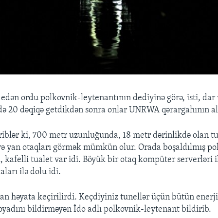
 edən ordu polkovnik-leytenantının dediyinə görə, isti, dar
ə 20 dəqiqə getdikdən sonra onlar UNRWA qərargahının alt
iriblər ki, 700 metr uzunluğunda, 18 metr dərinlikdə olan t
və yan otaqları görmək mümkün olur. Orada boşaldılmış pol
, kafelli tualet var idi. Böyük bir otaq kompüter serverləri il
ları ilə dolu idi.
an həyata keçirilirdi. Keçdiyiniz tunellər üçün bütün enerj
soyadını bildirməyən İdo adlı polkovnik-leytenant bildirib.