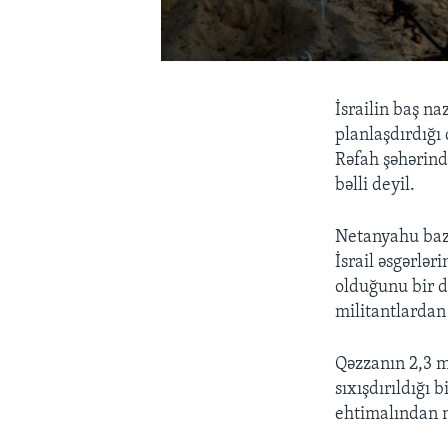
İsrailin baş n
planlaşdırdığı
Rəfah şəhərində
bəlli deyil.
Netanyahu baz
İsrail əsgərl
olduğunu bir d
militantlarda
Qəzzanın 2,3 m
sıxışdırıldığı
ehtimalından n