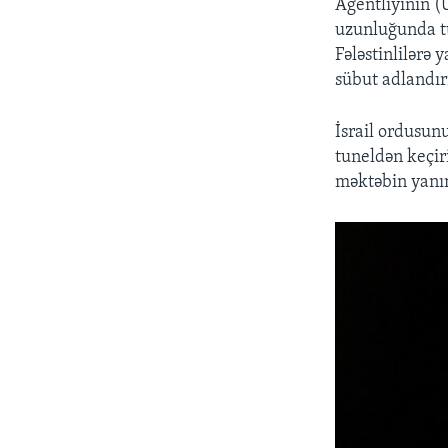
Agentliyinin 
uzunluğunda tu
Fələstinlilərə 
sübut adlandır
İsrail ordusun
tuneldən keçiri
məktəbin yanın