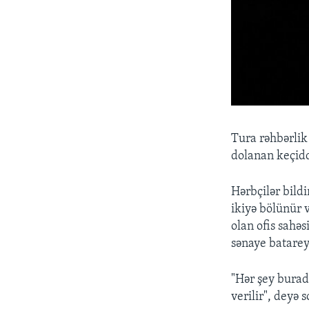
Tura rəhbərlik
dolanan keçidd
Hərbçilər bild
ikiyə bölünür 
olan ofis sahəsi
sənaye batareya
"Hər şey burad
verilir", deyə 