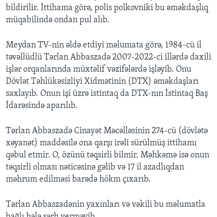
bildirilir. İttihama görə, polis polkovniki bu əməkdaşlıq
müqabilində ondan pul alıb.
Meydan TV-nin əldə etdiyi məlumata görə, 1984-cü il
təvəllüdlü Tərlan Abbaszadə 2007-2022-ci illərdə daxili
işlər orqanlarında müxtəlif vəzifələrdə işləyib. Onu
Dövlət Təhlükəsizliyi Xidmətinin (DTX) əməkdaşları
saxlayıb. Onun işi üzrə istintaq da DTX-nın İstintaq Baş
İdarəsində aparılıb.
Tərlan Abbaszadə Cinayət Məcəlləsinin 274-cü (dövlətə
xəyanət) maddəsilə ona qarşı irəli sürülmüş ittihamı
qəbul etmir. O, özünü təqsirli bilmir. Məhkəmə isə onun
təqsirli olması nəticəsinə gəlib və 17 il azadlıqdan
məhrum edilməsi barədə hökm çıxarıb.
Tərlan Abbaszadənin yaxınları və vəkili bu məlumatla
bağlı hələ şərh verməyib.