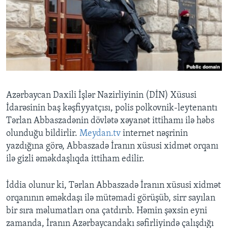
BIZI IZLƏYIN
Dillər
Azərbaycan Daxili İşlər Nazirliyinin (DİN) Xüsusi
İdarəsinin baş kəşfiyyatçısı, polis polkovnik-leytenantı
Tərlan Abbaszadənin dövlətə xəyanət ittihamı ilə həbs
olunduğu bildirlir.
Meydan.tv
internet nəşrinin
yazdığına görə, Abbaszadə İranın xüsusi xidmət orqanı
ilə gizli əməkdaşlıqda ittiham edilir.
İddia olunur ki, Tərlan Abbaszadə İranın xüsusi xidmət
orqanının əməkdaşı ilə mütəmadi görüşüb, sirr sayılan
bir sıra məlumatları ona çatdırıb. Həmin şəxsin eyni
zamanda, İranın Azərbaycandakı səfirliyində çalışdığı