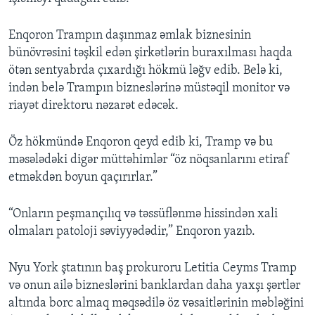
Enqoron Trampın daşınmaz əmlak biznesinin
bünövrəsini təşkil edən şirkətlərin buraxılması haqda
ötən sentyabrda çıxardığı hökmü ləğv edib. Belə ki,
indən belə Trampın bizneslərinə müstəqil monitor və
riayət direktoru nəzarət edəcək.
Öz hökmündə Enqoron qeyd edib ki, Tramp və bu
məsələdəki digər müttəhimlər “öz nöqsanlarını etiraf
etməkdən boyun qaçırırlar.”
“Onların peşmançılıq və təssüflənmə hissindən xali
olmaları patoloji səviyyədədir,” Enqoron yazıb.
Nyu York ştatının baş prokuroru Letitia Ceyms Tramp
və onun ailə bizneslərini banklardan daha yaxşı şərtlər
altında borc almaq məqsədilə öz vəsaitlərinin məbləğini