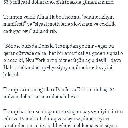
$3.6 milyard dollaradək şişirtməkdə günahlandırıb.
Trampın vəkili Alina Habba hökmü “ədalitəsizliyin
manifesti” və “siyasi motivlərlə alovlanan və çoxillik
cadugar ovu” adlandırıb.
“Söhbət burada Donald Trampdan getmir - əgər bu
qərar qüvvədə qalsa, hər bir amerikalıya gedən siqnal o
olacaq ki, Nyu York artıq biznes üçün açıq deyil,” deyə
Habba hökmdən apellyasiyaya müraciət edəcəyini
bildirib.
Tramp və onun oğulları Don Jr. və Erik adambaşı $4
milyon dollar cərimə ödəməlidirlər.
Tramp hər hansı bir qanunsuzluğun baş verdiyini inkar
edir və Demokrat olaraq vəzifəyə seçilmiş Ceyms
tərəfindən ona qarşı qaldırılmış məhkəmə işini siyasi