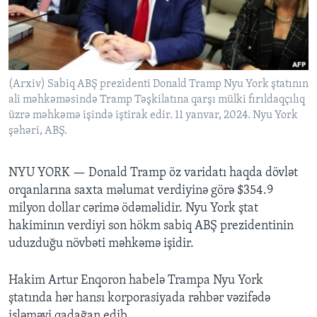
BIZI IZLƏYIN
(Arxiv) Sabiq ABŞ prezidenti Donald Tramp Nyu York ştatının
ali məhkəməsində Tramp Təşkilatına qarşı mülki fırıldaqçılıq
Dillər
üzrə məhkəmə işində iştirak edir. 11 yanvar, 2024. Nyu York
şəhəri, ABŞ.
NYU YORK — Donald Tramp öz varidatı haqda dövlət
orqanlarına saxta məlumat verdiyinə görə $354.9
milyon dollar cərimə ödəməlidir. Nyu York ştat
hakiminın verdiyi son hökm sabiq ABŞ prezidentinin
uduzduğu növbəti məhkəmə işidir.
Hakim Artur Enqoron habelə Trampa Nyu York
ştatında hər hansı korporasiyada rəhbər vəzifədə
işləməyi qadağan edib.