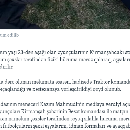
um edilib
un yaşı 23-dən aşağı olan oyunçularının Kirmanşahdakı st
m şəxslər tərəfindən fiziki hücuma məruz qalaraq, əşyalar
irilir.
da dərc olunan məlumata əsasən, hadisədə Traktor komand
çaqlandığı və xəstəxanaya yerləşdirildiyi qeyd olunub.
dasının meneceri Kazım Mahmudinin mediaya verdiyi açı
nçuları Kirmanşah şəhərinin Besət komandası ilə matçın k
rkən naməlum şəxslər tərəfindən soyuq silahla hücuma məru
n futbolçuların şəxsi əşyalarını, idman formaları və ayaqqab