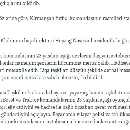
dıqlarını bildirib.
zlərinə görə, Kirmanşah futbol komandasının rəsmiləri st
 Klubunun baş direktoru Huşəng Nəsirzad insidentlə bağlı 
r komandasının 23 yaşdan aşağı üzvlərini daşıyan avtobus 
 onlar naməlum şəxslərin hücumuna məruz qalıb. Hadisəyə p
ri müdaxilə edib. Liqa təşkilatı düzgün şəkildə dərhal məsə
 çox mənfi nəticələrə səbəb olmasın, " o bildirib.
qası Təşkilatı bu barədə bəyanat yayaraq, həmin təşkilatın v
n Besət və Traktor komandalarının 23 yaşdan aşağı oyunçul
çı ləğv etdiyini və hadisə ilə bağlı hesabatı qərar verilməsi
göndərdiyini açıqlayıb. Bəyanatda vilayət polisi və təhlükəs
raktor komandasının avtobusuna hücum edənləri axtardığı