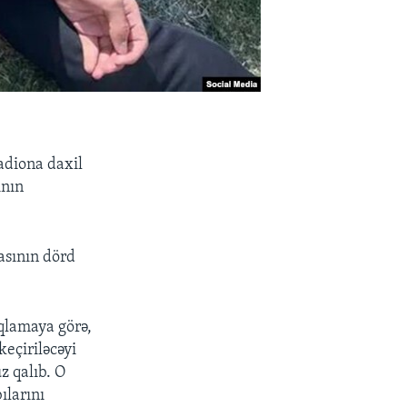
adiona daxil
ının
asının dörd
qlamaya görə,
eçiriləcəyi
z qalıb. O
ılarını