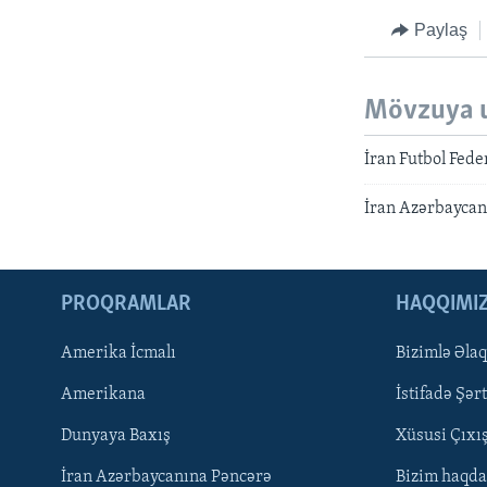
Paylaş
Mövzuya 
İran Futbol Fede
İran Azərbaycan
PROQRAMLAR
HAQQIMI
Amerika İcmalı
Bizimlə Əla
LEARNING ENGLISH
Amerikana
İstifadə Şərt
BIZI IZLƏYIN
Dunyaya Baxış
Xüsusi Çıxı
İran Azərbaycanına Pəncərə
Bizim haqda