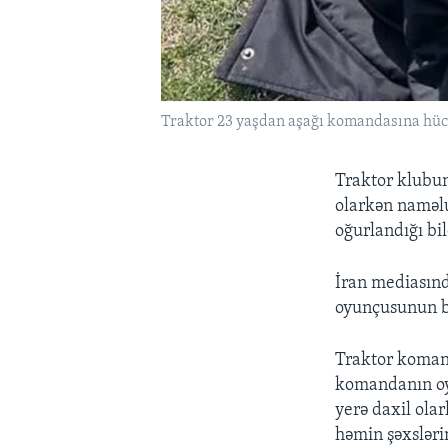
Traktor 23 yaşdan aşağı komandasına hüc
Traktor klubun
olarkən naməlu
oğurlandığı bild
İran mediasın
oyunçusunun bı
Traktor koman
komandanın oyu
yerə daxil ola
həmin şəxsləri