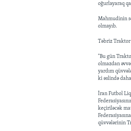
oğurlayaraq qaç
Mahmudinin sö
olmayıb.
Təbriz Traktor
"Bu gün Trakto
olmazdan əvvəl
yardım qüvvələ
ki əslində daha
İran Futbol Li
Federasiyasını
keçiriləcək mat
Federasiyasına 
qüvvələrinin T