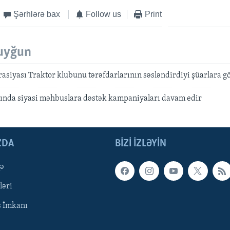
Şərhlərə bax
Follow us
Print
uyğun
rasiyası Traktor klubunu tərəfdarlarının səsləndirdiyi şüarlara g
ında siyasi məhbuslara dəstək kampaniyaları davam edir
ZDA
BIZI IZLƏYIN
qə
ləri
ş İmkanı