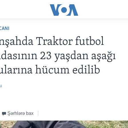
CANI
şahda Traktor futbol
asının 23 yaşdan aşağı
larına hücum edilib
u
Şərhlərə bax