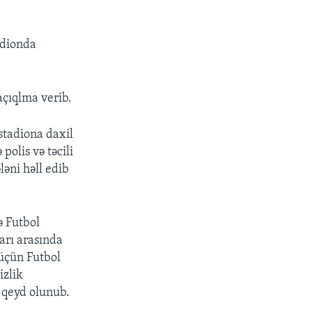
adionda
açıqlma verib.
stadiona daxil
olis və təcili
ləni həll edib
ə Futbol
arı arasında
 üçün Futbol
izlik
 qeyd olunub.