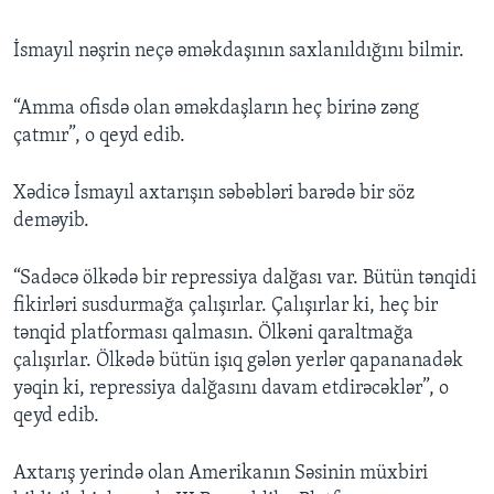
İsmayıl nəşrin neçə əməkdaşının saxlanıldığını bilmir.
“Amma ofisdə olan əməkdaşların heç birinə zəng
çatmır”, o qeyd edib.
Xədicə İsmayıl axtarışın səbəbləri barədə bir söz
deməyib.
“Sadəcə ölkədə bir repressiya dalğası var. Bütün tənqidi
fikirləri susdurmağa çalışırlar. Çalışırlar ki, heç bir
tənqid platforması qalmasın. Ölkəni qaraltmağa
çalışırlar. Ölkədə bütün işıq gələn yerlər qapananadək
yəqin ki, repressiya dalğasını davam etdirəcəklər”, o
qeyd edib.
Axtarış yerində olan Amerikanın Səsinin müxbiri