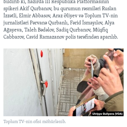
bildirib ki, hazırda III Respublika Platformasının
spikeri Akif Qurbanov, bu qurumun rəsmiləri Ruslan
İzzətli, Elmir Abbasov, Araz Əliyev və Toplum TV-nin
jurnalistləri Pərvanə Qurbanlı, Fərid İsmayılov, Alya
Ağayeva, Taleh Bədəlov, Sadiq Qurbanov, Müşfiq
Cabbarov, Cavid Ramazanov polis tərəfindən aparılıb.
Toplum TV-nin ofisi möhürlənib.