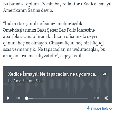
Bu barədə Toplum TV-nin baş redaktoru Xədicə İsmayıl
Amerikanın Səsinə deyib.
“İndi axtarış bitib, ofisimizi möhürləyiblər.
Əməkdaşlarımızı Bakı Şəhər Baş Polis İdarəsinə
aparıblar. Onu bilirəm ki, bizim ofisimizdə qeyri-
qanuni heç nə olmayıb. Cinayət üçün heç bir hüquqi
əsas verməmişik. Nə tapacaqlar, nə uyduracaqlar, bu
artıq onların məsuliyyətidir”, o qeyd edib.
Xədicə İsmayıl: Nə tapacaqlar, nə uyduracaqlar, bu artıq onların məsuliyyətidir
by
Amerikanın Səsi
No media source currently available
0:00
1:58
Direct link