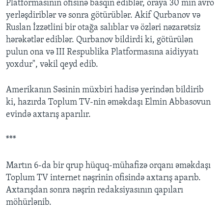
Platformasının ofisinə basqın ediblər, oraya 30 min avro
yerləşdiriblər və sonra götürüblər. Akif Qurbanov və
Ruslan İzzətlini bir otağa salıblar və özləri nəzarətsiz
hərəkətlər ediblər. Qurbanov bildirdi ki, götürülən
pulun ona və III Respublika Platformasına aidiyyatı
yoxdur", vəkil qeyd edib.
Amerikanın Səsinin müxbiri hadisə yerindən bildirib
ki, hazırda Toplum TV-nin əməkdaşı Elmin Abbasovun
evində axtarış aparılır.
***
Martın 6-da bir qrup hüquq-mühafizə orqanı əməkdaşı
Toplum TV internet nəşrinin ofisində axtarış aparıb.
Axtarışdan sonra nəşrin redaksiyasının qapıları
möhürlənib.