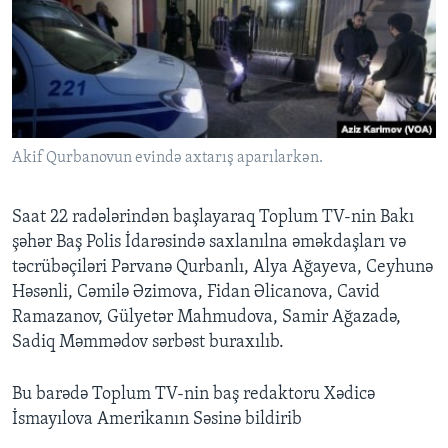
Akif Qurbanovun evində axtarış aparılarkən.
Saat 22 radələrindən başlayaraq Toplum TV-nin Bakı
şəhər Baş Polis İdarəsində saxlanılna əməkdaşları və
təcrübəçiləri Pərvanə Qurbanlı, Alya Ağayeva, Ceyhunə
Həsənli, Cəmilə Əzimova, Fidan Əlicanova, Cavid
Ramazanov, Gülyetər Mahmudova, Samir Ağazadə,
Sadiq Məmmədov sərbəst buraxılıb.
Bu barədə Toplum TV-nin baş redaktoru Xədicə
İsmayılova Amerikanın Səsinə bildirib