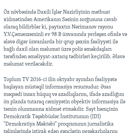
Öz növbəsində Daxili İşlər Nazirliyinin mətbuat
xidmətindən Amerikanın Səsinin sorğusuna cavab
olaraq bildirblər ki, paytaxtın Nərimanov rayonu
Y.V.Çəmənzəminli ev 98 B ünvanında yerləşən ofisdə və
əlavə digər ünvanlarda bir qrup şəxsin fəaliyyəti ilə
bağlı daxil olan məlumat üzrə polis əməkdaşları
tərəfindən əməliyyat-axtarış tədbirləri keçirilib. Əlavə
məlumat veriləcəkdir.
Toplum TV 2016-ci ilin oktyabr ayından fəaliyyətə
başlayan müstəqil informasiya resursudur. Əsas
məqsədi insan hüquq və azadlıqlarını, ifadə azadlığını
ön planda tutaraq cəmiyyətin obyektiv informasiya ilə
təmin olunmasına xidmət etməkdir. Sayt həmçinin
Demokratik Təşəbbüslər İnstitutunun (IDI)
"Demokratiya Məktəbi" proqramının jurnalistika
təlimlərində iştirak edən gənclərin peşəkarlıqlarını