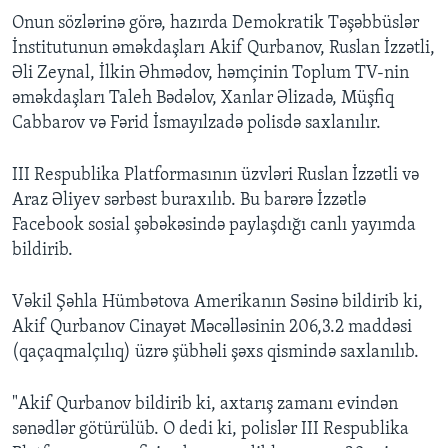
Onun sözlərinə görə, hazırda Demokratik Təşəbbüslər
İnstitutunun əməkdaşları Akif Qurbanov, Ruslan İzzətli,
Əli Zeynal, İlkin Əhmədov, həmçinin Toplum TV-nin
əməkdaşları Taleh Bədəlov, Xanlar Əlizadə, Müşfiq
Cabbarov və Fərid İsmayılzadə polisdə saxlanılır.
III Respublika Platformasının üzvləri Ruslan İzzətli və
Araz Əliyev sərbəst buraxılıb. Bu barərə İzzətlə
Facebook sosial şəbəkəsində paylaşdığı canlı yayımda
bildirib.
Vəkil Şəhla Hümbətova Amerikanın Səsinə bildirib ki,
Akif Qurbanov Cinayət Məcəlləsinin 206,3.2 maddəsi
(qaçaqmalçılıq) üzrə şübhəli şəxs qismində saxlanılıb.
"Akif Qurbanov bildirib ki, axtarış zamanı evindən
sənədlər götürülüb. O dedi ki, polislər III Respublika