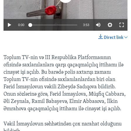
BIZI IZLƏYIN
0:00
3:53
Direct link
Dillər
Toplum TV-nin və III Respublika Platformasının
ofisində saxlanılanlara qarşı qaçaqmalçılıq ittihamı ilə
cinayət işi açılıb. Bu barədə polis axtarışı zamanı
Toplum TV-nin ofisində saxlanılanlardan biri olan
Fərid İsmayılovun vəkili Zibeydə Sadıqova bildirib.
Onun sözlərinə görə, Fərid İsmayılova, Müşfiq Cabbara,
Əli Zeynala, Ramil Babayevə, Elmir Abbasova, İlkin
Əmrahova qaçaqmalçılıq ittihamı ilə cinayət işi açılıb.
Vəkil İsmayılovun səhhətindən çox narahat olduğunu