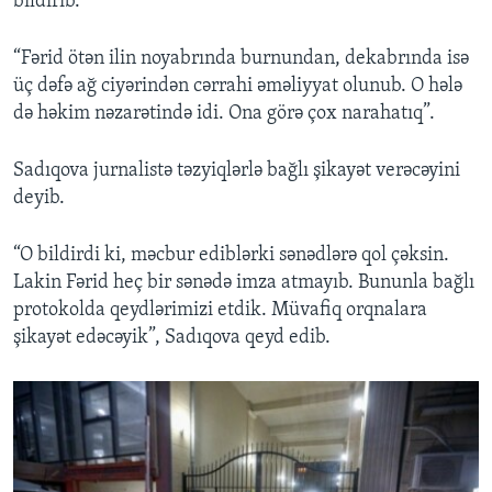
bildirib.
“Fərid ötən ilin noyabrında burnundan, dekabrında isə
üç dəfə ağ ciyərindən cərrahi əməliyyat olunub. O hələ
də həkim nəzarətində idi. Ona görə çox narahatıq”.
Sadıqova jurnalistə təzyiqlərlə bağlı şikayət verəcəyini
deyib.
“O bildirdi ki, məcbur ediblərki sənədlərə qol çəksin.
Lakin Fərid heç bir sənədə imza atmayıb. Bununla bağlı
protokolda qeydlərimizi etdik. Müvafiq orqnalara
şikayət edəcəyik”, Sadıqova qeyd edib.