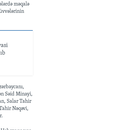
ələrdə məqalə
qüvvələrinin
yasi
lıb
zərbaycanı,
ən Səid Minayi,
n, Salar Tahir
Tahir Nəqəvi,
r.