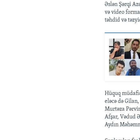
Əslən Şərqi Az
və video formas
təhdid və təzyi
Hüquq müdafiəç
eləcə də Gilan,
Murtəza Pərvin
Afşar, Vədud Ə
Aydın Məhəmməd