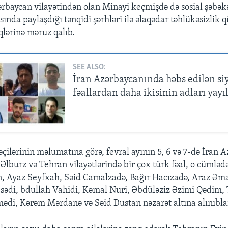
ərbaycan vilayətindən olan Minayi keçmişdə də sosial şəbək
ında paylaşdığı tənqidi şərhləri ilə əlaqədar təhlükəsizlik 
qlərinə məruz qalıb.
SEE ALSO:
İran Azərbaycanında həbs edilən si
fəallardan daha ikisinin adları yayı
ilərinin məlumatına görə, fevral ayının 5, 6 və 7-də İran A
 Əlburz və Tehran vilayətlərində bir çox türk fəal, o cümləd
, Ayaz Seyfxah, Səid Camalzadə, Bağır Hacızadə, Araz Əma
sədi, bdullah Vahidi, Kəmal Nuri, Əbdüləziz Əzimi Qədim, 
i, Kərəm Mərdanə və Səid Dustan nəzarət altına alınıbla