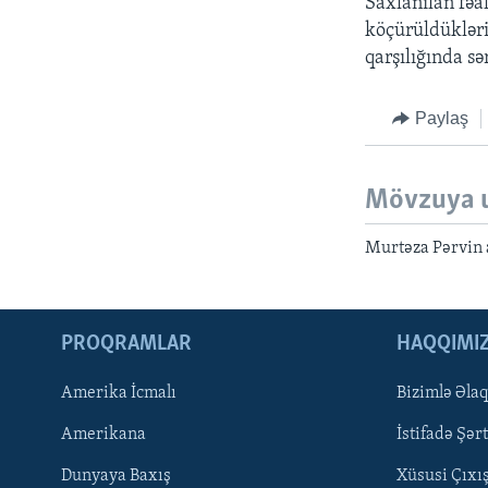
Saxlanılan fəa
köçürüldükləri
qarşılığında sə
Paylaş
Mövzuya 
Murtəza Pərvin 
PROQRAMLAR
HAQQIMI
Amerika İcmalı
Bizimlə Əla
LEARNING ENGLISH
Amerikana
İstifadə Şərt
BIZI IZLƏYIN
Dunyaya Baxış
Xüsusi Çıxı