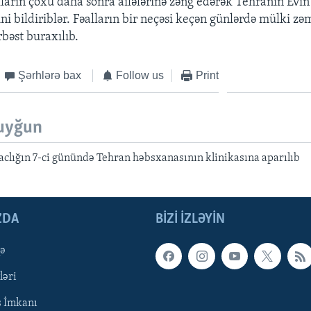
lların çoxu daha sonra ailələrinə zəng edərək Tehranın Ev
ni bildiriblər. Fəalların bir neçəsi keçən günlərdə mülki z
rbəst buraxılıb.
Şərhlərə bax
Follow us
Print
uyğun
aclığın 7-ci günündə Tehran həbsxanasının klinikasına aparılıb
ZDA
BIZI IZLƏYIN
qə
ləri
ş İmkanı