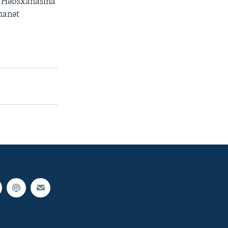
in Həbsxanasına
əmanət