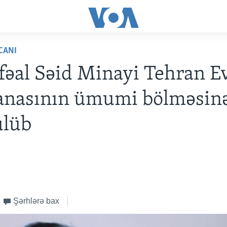
CANI
 fəal Səid Minayi Tehran E
anasının ümumi bölməsin
ülüb
Şərhlərə bax