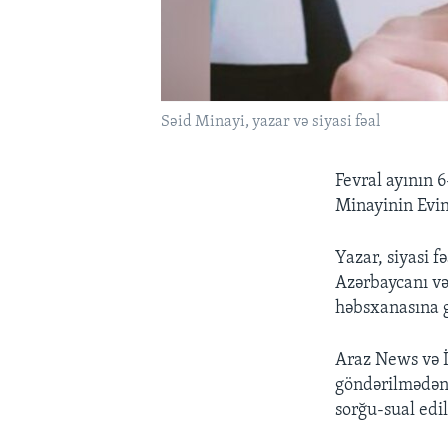
Səid Minayi, yazar və siyasi fəal
Fevral ayının 6
Minayinin Evin
Yazar, siyasi f
Azərbaycanı və 
həbsxanasına g
Araz News və İ
göndərilmədən
sorğu-sual edil