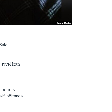
 Səid
 əvvəl İran
in
i bölməyə
dəki bölmədə