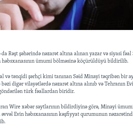
-da Rəşt şəhərində nəzarət altına alınan yazar və siyasi fəal
 həbsxanasının ümumi bölməsinə köçürüldüyü bildirilib.
əal və tənqidi şərhçi kimi tanınan Səid Minayi təqribən bir ay
bəzi digər vilayətlərdə nəzarət altına alınıb və Tehranın Ev
öndərilən türk fəallardan biridir.
ran Wire xəbər saytlarının bildirdiyinə görə, Minayi ümum
 əvvəl Evin həbsxanasının kəşfiyyat qurumunun nəzarətin
ib.