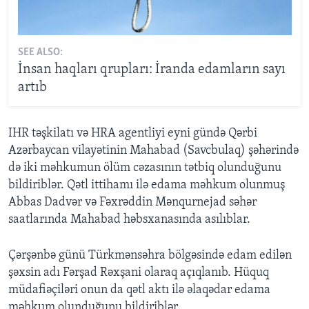
SEE ALSO:
İnsan haqları qrupları: İranda edamların sayı
artıb
IHR təşkilatı və HRA agentliyi eyni gündə Qərbi
Azərbaycan vilayətinin Mahabad (Savcbulaq) şəhərində
də iki məhkumun ölüm cəzasının tətbiq olunduğunu
bildiriblər. Qətl ittihamı ilə edama məhkum olunmuş
Abbas Dadvər və Fəxrəddin Mənqurnejad səhər
saatlarında Mahabad həbsxanasında asılıblar.
Çərşənbə günü Türkmənsəhra bölgəsində edam edilən
şəxsin adı Fərşad Rəxşani olaraq açıqlanıb. Hüquq
müdafiəçiləri onun da qətl aktı ilə əlaqədar edama
məhkum olunduğunu bildiriblər.