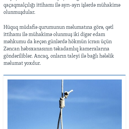
qaçaqmalçılığı ittihamı ilə ayrı-ayrı işlərdə mühakimə
olunmuşdular.
Hüquq müdafiə qurumunun məlumatına görə, qətl
ittihamı ilə mühakimə olunmuş iki digər edam
məhkumu da keçən günlərdə hökmün icrası üçün
Zəncan həbsxanasının təkadamlıq kameralarına
göndəriliblər. Ancaq, onların taleyi ilə bağlı hələlik
məlumat yoxdur.