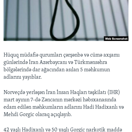
BIZI IZLƏYIN
Dillər
Hüquq müdafiə qurumları çərşənbə və cümə axşamı
günlərində İran Azərbaycanı və Türkmənsəhra
bölgələrində dar ağacından asılan 5 məhkumun
adlarını yayıblar.
Norveçdə yerləşən İran İnsan Haqları təşkilatı (IHR)
mart ayının 7-də Zəncanın mərkəzi həbsxanasında
edam edilən məhkumların adlarını Hadi Hadixanlı və
Mehdi Gorgic olaraq açıqlayıb.
42 yaşlı Hadixanlı və 50 yaşlı Gorgic narkotik maddə