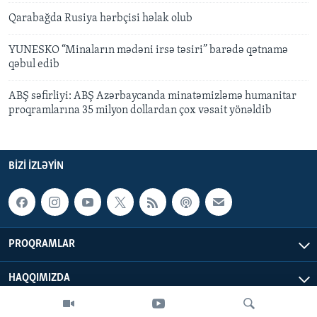
Qarabağda Rusiya hərbçisi həlak olub
YUNESKO “Minaların mədəni irsə təsiri” barədə qətnamə
qəbul edib
ABŞ səfirliyi: ABŞ Azərbaycanda minatəmizləmə humanitar
proqramlarına 35 milyon dollardan çox vəsait yönəldib
BIZI IZLƏYIN
PROQRAMLAR
HAQQIMIZDA