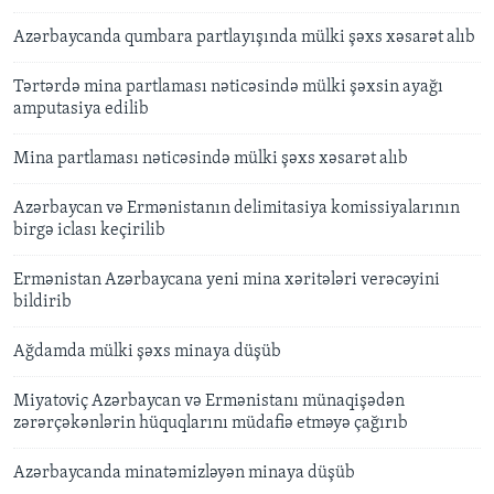
Azərbaycanda qumbara partlayışında mülki şəxs xəsarət alıb
Tərtərdə mina partlaması nəticəsində mülki şəxsin ayağı
amputasiya edilib
Mina partlaması nəticəsində mülki şəxs xəsarət alıb
Azərbaycan və Ermənistanın delimitasiya komissiyalarının
birgə iclası keçirilib
Ermənistan Azərbaycana yeni mina xəritələri verəcəyini
bildirib
Ağdamda mülki şəxs minaya düşüb
Miyatoviç Azərbaycan və Ermənistanı münaqişədən
zərərçəkənlərin hüquqlarını müdafiə etməyə çağırıb
Azərbaycanda minatəmizləyən minaya düşüb