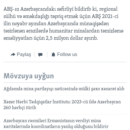
ABŞ-ın Azərbaycandakı səfirliyi
bildirib ki, regional
sülhü və əməkdaşlığı təşviq etmək üçün ABŞ 2021-ci
ilin noyabr ayından Azərbaycanda münaqişədən
təsirlənən ərazilərdə humanitar minalardan təmizləmə
əməliyyatları üçün 2,5 milyon dollar ayırıb.
Paylaş
Follow us
Mövzuya uyğun
Ağdamda mina partlayışı nəticəsində mülki şəxs xəsarət alıb
Xəzər Hərbi Tədqiqatlar İnstitutu: 2023-cü ildə Azərbaycan
260 hərbçi itirib
Azərbaycan rəsmiləri Ermənistanın verdiyi mina
xəritələrində koordinatların yanlış olduğunu bildirir