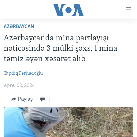
Accessibility
links
Skip
AZƏRBAYCAN
to
ANA SƏHİFƏ
Azərbaycanda mina partlayışı
main
PROQRAMLAR
content
nəticəsində 3 mülki şəxs, 1 mina
AZƏRBAYCAN
Skip
AMERIKA İCMALI
təmizləyən xəsarət alıb
to
DÜNYA
DÜNYAYA BAXIŞ
main
Tapdıq Fərhadoğlu
ABŞ
FAKTLAR NƏ DEYIR?
UKRAYNA BÖHRANI
Navigation
Skip
Aprel 02, 2024
İRAN AZƏRBAYCANI
İSRAIL-HƏMAS MÜNAQIŞƏSI
ABŞ SEÇKILƏRI 2024
to
VIDEOLAR
Paylaş
Search
MEDIA AZADLIĞI
BAŞ MƏQALƏ
LEARNING ENGLISH