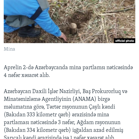
BIZI IZLƏYIN
Dillər
Mina
Aprelin 2-də Azərbaycanda mina partlamsı nəticəsində
4 nəfər xəsarət alıb.
Azərbaycan Daxili İşlər Nazirliyi, Baş Prokurorluq və
Minatəmizləmə Agentliyinin (ANAMA) birgə
məlumatına görə, Tərtər rayonunun Çaylı kəndi
(Bakıdan 333 kilometr qərb) ərazisində mina
partlaması nəticəsində 3 nəfər, Ağdam rayonunun
(Bakıdan 334 kilometr qərb) işğaldan azad edilmiş
Sarıcalı kəndi ərazisində isə 1 nəfər xəsarət alıb.