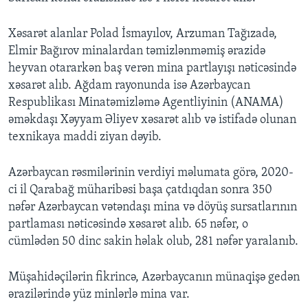
Xəsarət alanlar Polad İsmayılov, Arzuman Tağızadə,
Elmir Bağırov minalardan təmizlənməmiş ərazidə
heyvan otararkən baş verən mina partlayışı nəticəsində
xəsarət alıb. Ağdam rayonunda isə Azərbaycan
Respublikası Minatəmizləmə Agentliyinin (ANAMA)
əməkdaşı Xəyyam Əliyev xəsarət alıb və istifadə olunan
texnikaya maddi ziyan dəyib.
Azərbaycan rəsmilərinin verdiyi məlumata görə, 2020-
ci il Qarabağ müharibəsi başa çatdıqdan sonra 350
nəfər Azərbaycan vətəndaşı mina və döyüş sursatlarının
partlaması nəticəsində xəsarət alıb. 65 nəfər, o
cümlədən 50 dinc sakin həlak olub, 281 nəfər yaralanıb.
Müşahidəçilərin fikrincə, Azərbaycanın münaqişə gedən
ərazilərində yüz minlərlə mina var.