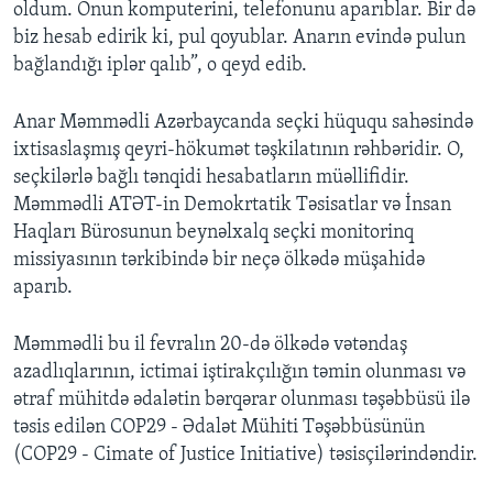
oldum. Onun komputerini, telefonunu aparıblar. Bir də
biz hesab edirik ki, pul qoyublar. Anarın evində pulun
bağlandığı iplər qalıb”, o qeyd edib.
Anar Məmmədli Azərbaycanda seçki hüququ sahəsində
ixtisaslaşmış qeyri-hökumət təşkilatının rəhbəridir. O,
seçkilərlə bağlı tənqidi hesabatların müəllifidir.
Məmmədli ATƏT-in Demokrtatik Təsisatlar və İnsan
Haqları Bürosunun beynəlxalq seçki monitorinq
missiyasının tərkibində bir neçə ölkədə müşahidə
aparıb.
Məmmədli bu il fevralın 20-də ölkədə vətəndaş
azadlıqlarının, ictimai iştirakçılığın təmin olunması və
ətraf mühitdə ədalətin bərqərar olunması təşəbbüsü ilə
təsis edilən COP29 - Ədalət Mühiti Təşəbbüsünün
(COP29 - Cimate of Justice Initiative) təsisçilərindəndir.