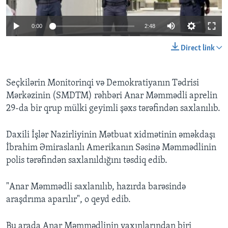
BIZI IZLƏYIN
0:00
2:48
Direct link
Dillər
Seçkilərin Monitorinqi və Demokratiyanın Tədrisi
Mərkəzinin (SMDTM) rəhbəri Anar Məmmədli aprelin
29-da bir qrup mülki geyimli şəxs tərəfindən saxlanılıb.
Daxili İşlər Nazirliyinin Mətbuat xidmətinin əməkdaşı
İbrahim Əmiraslanlı Amerikanın Səsinə Məmmədlinin
polis tərəfindən saxlanıldığını təsdiq edib.
"Anar Məmmədli saxlanılıb, hazırda barəsində
araşdrıma aparılır", o qeyd edib.
Bu arada Anar Məmmədlinin yaxınlarından biri