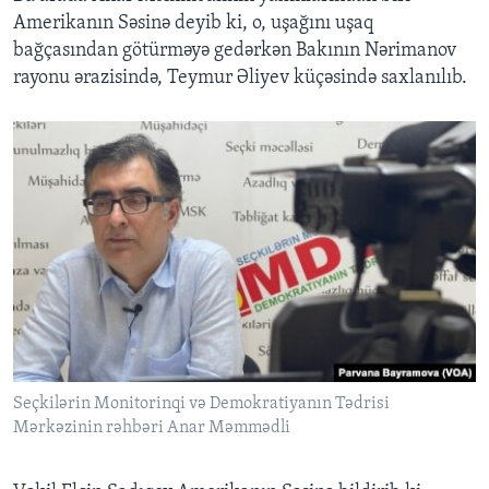
Amerikanın Səsinə deyib ki, o, uşağını uşaq
bağçasından götürməyə gedərkən Bakının Nərimanov
rayonu ərazisində, Teymur Əliyev küçəsində saxlanılıb.
Seçkilərin Monitorinqi və Demokratiyanın Tədrisi
Mərkəzinin rəhbəri Anar Məmmədli