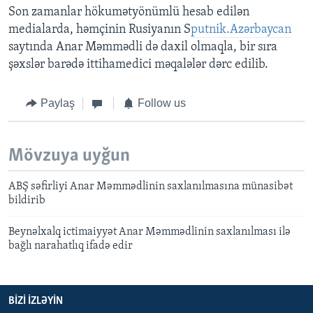
Son zamanlar hökumətyönümlü hesab edilən
medialarda, həmçinin Rusiyanın S
putnik.Azərbaycan
saytında Anar Məmmədli də daxil olmaqla, bir sıra
şəxslər barədə ittihamedici məqalələr dərc edilib.
Paylaş
Follow us
Mövzuya uyğun
ABŞ səfirliyi Anar Məmmədlinin saxlanılmasına münasibət
bildirib
Beynəlxalq ictimaiyyət Anar Məmmədlinin saxlanılması ilə
bağlı narahatlıq ifadə edir
BIZI IZLƏYIN