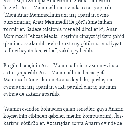
Vəkil Elçin Sadıqov Amerikanın Səsinə bildirib ki,
hazırda Anar Məmmədlinin evində axtarış aparılır.
“Məni Anar Məmmədlinin axtarış aparılan evinə
buraxmırlar, Anar Məmmədli ilə görüşümə imkan
vermirlər. Sadəcə telefonla mənə bildirdilər ki, Anar
Məmmədli “Abzas Media” nəşrinin cinayət işi üzrə şahid
qismində saxlanılıb, evində axtarış-götürmə əməliyyat
tədbiri həyata keçirirlər”, vəkil qeyd edib.
Bu gün həmçinin Anar Məmmədlinin atasının evində
axtarış aparılıb. Anar Məmmədlinin bacısı Şəfa
Məmmədli Amerikanın Səsinə deyib ki, qardaşının
evində axtarış aparılan vaxt, paralel olaraq atasının
evində də axtarış aparılıb.
“Atamın evindən köhnədən qalan sənədlər, guya Anarın
köynəyinin cibindən qəbzlər, mənim komputerimi, fleş-
kartımı götürüblər. Axtarışdan sonra Anarın evində də