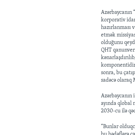
Azərbaycanın “t
korporativ ida
hazırlanması v
etmək missiyas
olduğunu qeyd 
QHT qanunveric
kənarlaşdırılı
komponentidir.
sonra, bu çatı
sadəcə olaraq 
Azərbaycanın i
ayında qlobal m
2030-cu ilə qə
“Bunlar olduqc
bu hədəflərə ç