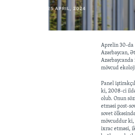
Aprelin 30-da 
Azərbaycan, Ətr
Azərbaycanda i
mövcud ekoloji
Panel iştirakç
ki, 2008-ci ild
olub. Onun söz
etməsi post-so
sovet ölkəsində
mövcuddur ki, o
ixrac etməsi, i