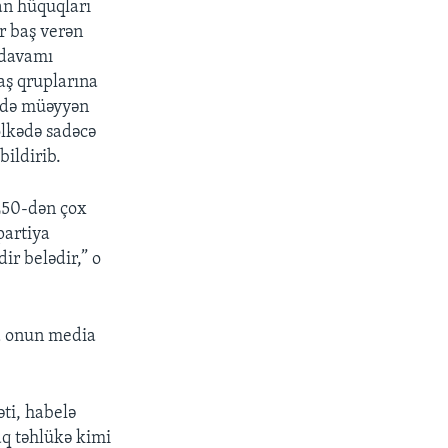
an hüquqları
r baş verən
 davamı
aş qruplarına
lərdə müəyyən
ölkədə sadəcə
bildirib.
 250-dən çox
partiya
ir belədir,” o
a onun media
əti, habelə
aq təhlükə kimi