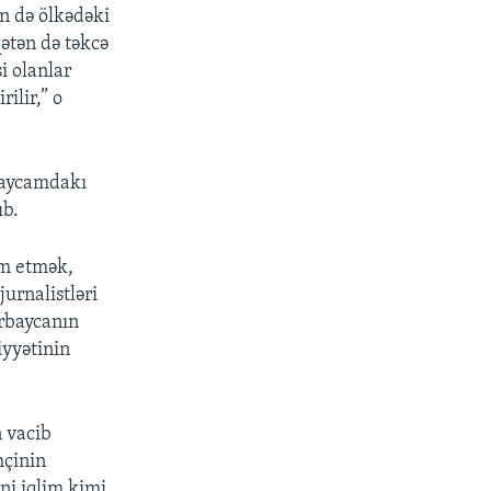
ən də ölkədəki
qətən də təkcə
si olanlar
ilir,” o
baycamdakı
ıb.
am etmək,
urnalistləri
rbaycanın
iyyətinin
 vacib
mçinin
ni iqlim kimi