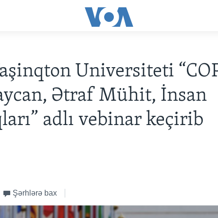
aşinqton Universiteti “COP
ycan, Ətraf Mühit, İnsan
arı” adlı vebinar keçirib
ə
Şərhlərə bax