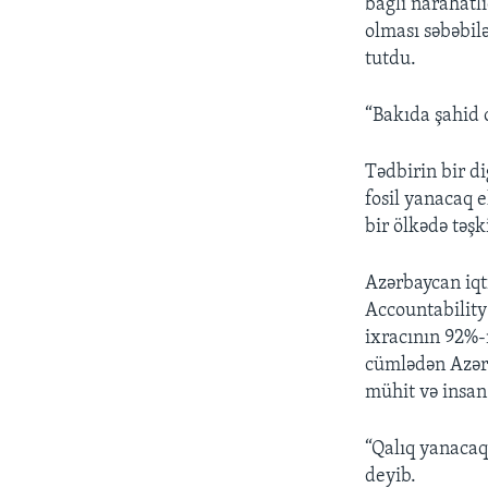
bağlı narahatl
olması səbəbil
tutdu.
“Bakıda şahid 
Tədbirin bir di
fosil yanacaq 
bir ölkədə təşk
Azərbaycan iqt
Accountability
ixracının 92%-n
cümlədən Azərb
mühit və insan
“Qalıq yanacaql
deyib.