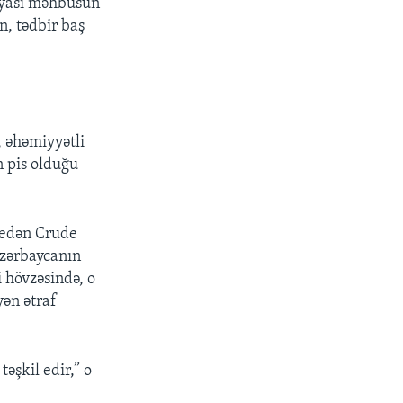
siyasi məhbusun
n, tədbir baş
, əhəmiyyətli
n pis olduğu
d edən Crude
Azərbaycanın
i hövzəsində, o
yən ətraf
əşkil edir,” o