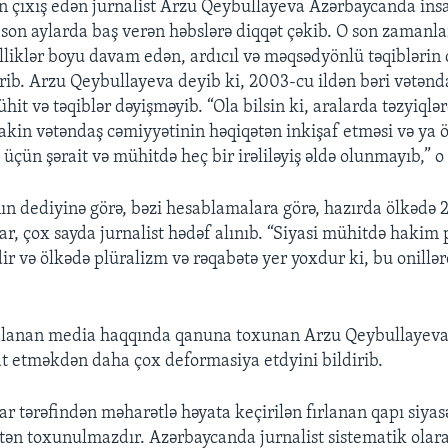
n çıxış edən jurnalist Arzu Qeybullayeva Azərbaycanda ins
 son aylarda baş verən həbslərə diqqət çəkib. O son zamanla
illiklər boyu davam edən, ardıcıl və məqsədyönlü təqiblərin
rib. Arzu Qeybullayeva deyib ki, 2003-cu ildən bəri vətənd
ühit və təqiblər dəyişməyib. “Ola bilsin ki, aralarda təzyiq
 lakin vətəndaş cəmiyyətinin həqiqətən inkişaf etməsi və ya 
çün şərait və mühitdə heç bir irəliləyiş əldə olunmayıb,” o 
n dediyinə görə, bəzi hesablamalara görə, hazırda ölkədə
ar, çox sayda jurnalist hədəf alınıb. “Siyasi mühitdə hakim 
r və ölkədə plüralizm və rəqabətə yer yoxdur ki, bu onillərd
alanan media haqqında qanuna toxunan Arzu Qeybullayev
at etməkdən daha çox deformasiya etdyini bildirib.
r tərəfindən məharətlə həyata keçirilən fırlanan qapı siyas
tən toxunulmazdır. Azərbaycanda jurnalist sistematik olar