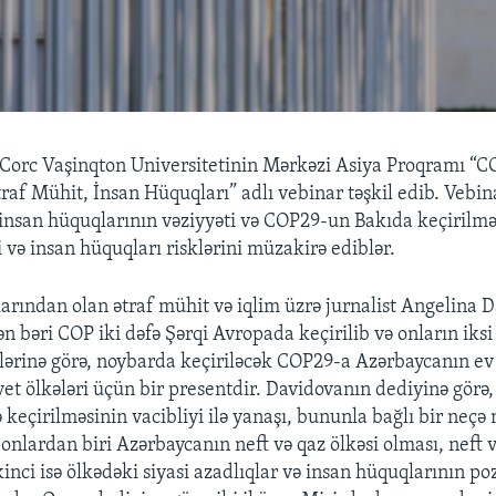
Corc Vaşinqton Universitetinin Mərkəzi Asiya Proqramı “C
af Mühit, İnsan Hüquqları” adlı vebinar təşkil edib. Vebina
nsan hüquqlarının vəziyyəti və COP29-un Bakıda keçirilməs
 və insan hüquqları risklərini müzakirə ediblər.
ılarından olan ətraf mühit və iqlim üzrə jurnalist Angelina 
ən bəri COP iki dəfə Şərqi Avropada keçirilib və onların iksi
lərinə görə, noybarda keçiriləcək COP29-a Azərbaycanın ev 
vet ölkələri üçün bir presentdir. Davidovanın dediyinə görə
 keçirilməsinin vacibliyi ilə yanaşı, bununla bağlı bir neçə
nlardan biri Azərbaycanın neft və qaz ölkəsi olması, neft v
kinci isə ölkədəki siyasi azadlıqlar və insan hüquqlarının po