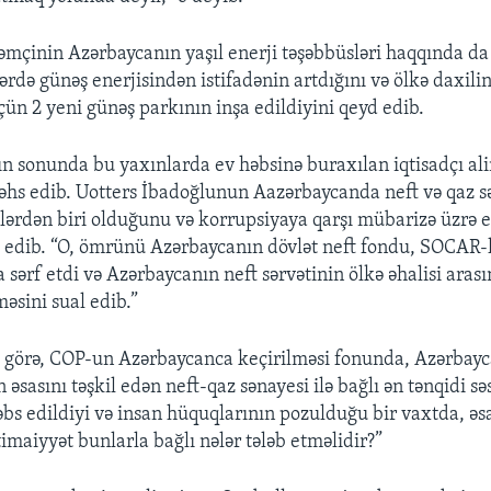
əmçinin Azərbaycanın yaşıl enerji təşəbbüsləri haqqında d
lərdə günəş enerjisindən istifadənin artdığını və ölkə daxili
ün 2 yeni günəş parkının inşa edildiyini qeyd edib.
nın sonunda bu yaxınlarda ev həbsinə buraxılan iqtisadçı a
hs edib. Uotters İbadoğlunun Aazərbaycanda neft və qaz s
tlərdən biri olduğunu və korrupsiyaya qarşı mübarizə üzrə 
edib. “O, ömrünü Azərbaycanın dövlət neft fondu, SOCAR-l
 sərf etdi və Azərbaycanın neft sərvətinin ölkə əhalisi aras
sini sual edib.”
 görə, COP-un Azərbaycanca keçirilməsi fonunda, Azərbay
n əsasını təşkil edən neft-qaz sənayesi ilə bağlı ən tənqidi sə
əbs edildiyi və insan hüquqlarının pozulduğu bir vaxtda, əsa
imaiyyət bunlarla bağlı nələr tələb etməlidir?”