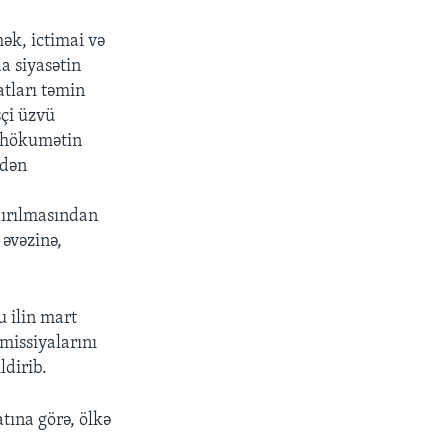
mək, ictimai və
a siyasətin
tları təmin
çi üzvü
ə hökumətin
sdən
dırılmasından
 əvəzinə,
.
u ilin mart
missiyalarını
ldirib.
tına görə, ölkə