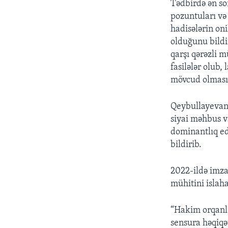
Tədbirdə ən so
pozuntuları və
hadisələrin on
olduğunu bildi
qarşı qərəzli m
fasilələr olub,
mövcud olması ü
Qeybullayevanı
siyai məhbus v
dominantlıq edi
bildirib.
2022-ildə imz
mühitini islah
“Hakim orqanla
sensura həqiqə