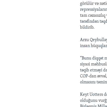
görülür və nət
repressiyaların
tam cəzasızlıq 
tərəfindən təqd
bildirib.
Arzu Qeybulla
insan hüquqlar
“Bunu diqqət 
siyasi məhbusl
təqib etməyi d
COP-dan əvvəl,
olmasını təmin
Keyt Uotters 
olduğunu vurğu
Birləşmiş Mill