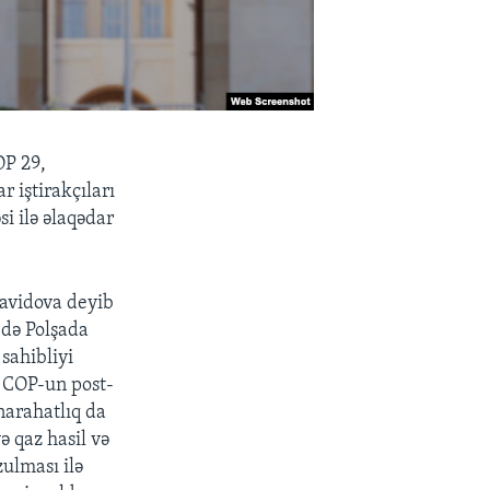
OP 29,
r iştirakçıları
i ilə əlaqədar
Davidova deyib
 də Polşada
sahibliyi
, COP-un post-
 narahatlıq da
ə qaz hasil və
zulması ilə