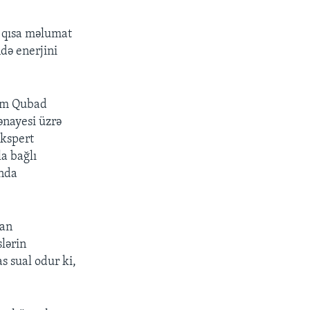
a qısa məlumat
ndə enerjini
lim Qubad
ənayesi üzrə
ekspert
a bağlı
ında
can
slərin
s sual odur ki,