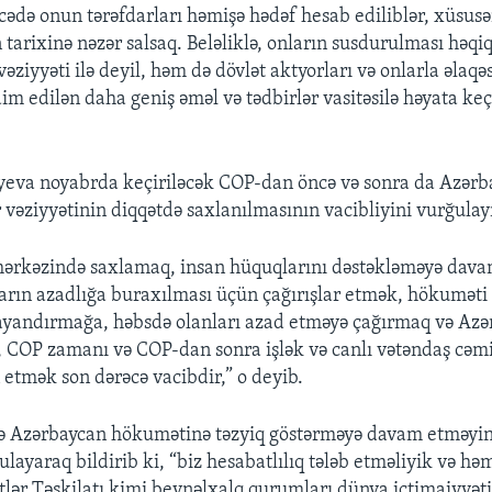
icədə onun tərəfdarları həmişə hədəf hesab ediliblər, xüsus
 tarixinə nəzər salsaq. Beləliklə, onların susdurulması həqi
vəziyyəti ilə deyil, həm də dövlət aktyorları və onlarla əlaqə
im edilən daha geniş əməl və tədbirlər vasitəsilə həyata keçir
yeva noyabrda keçiriləcək COP-dan öncə və sonra da Azər
 vəziyyətinin diqqətdə saxlanılmasının vacibliyini vurğulay
mərkəzində saxlamaq, insan hüquqlarını dəstəkləməyə dav
arın azadlığa buraxılması üçün çağırışlar etmək, hökuməti j
ayandırmağa, həbsdə olanları azad etməyə çağırmaq və Azə
 COP zamanı və COP-dan sonra işlək və canlı vətəndaş cəm
 etmək son dərəcə vacibdir,” o deyib.
də Azərbaycan hökumətinə təzyiq göstərməyə davam etməyin
layaraq bildirib ki, “biz hesabatlılıq tələb etməliyik və hə
ətlər Təşkilatı kimi beynəlxalq qurumları dünya ictimaiyyəti