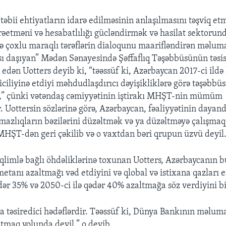
əbii ehtiyatların idarə edilməsinin anlaşılmasını təşviq et
rəetməni və hesabatlılığı gücləndirmək və hasilat sektorund
ə çoxlu maraqlı tərəflərin dialoqunu maarifləndirən məluma
ı daşıyan” Mədən Sənayesində Şəffaflıq Təşəbbüsünün təsis
edən Uotters deyib ki, “təəssüf ki, Azərbaycan 2017-ci ild
iliyinə etdiyi məhdudlaşdırıcı dəyişikliklərə görə təşəbbü
b,” çünki vətəndaş cəmiyyətinin iştirakı MHŞT-nin mümüm
 Uottersin sözlərinə görə, Azərbaycan, fəaliyyətinin dayan
şmazlıqların bəzilərini düzəltmək və ya düzəltməyə çalışmaq
MHŞT-dən geri çəkilib və o vaxtdan bəri qrupun üzvü deyil
qlimlə bağlı öhdəliklərinə toxunan Uotters, Azərbaycanın b
etanı azaltmağı vəd etdiyini və qlobal və istixana qazları e
dər 35% və 2050-ci ilə qədər 40% azaltmağa söz verdiyini bi
a təsiredici hədəflərdir. Təəssüf ki, Dünya Bankının məluma
atmaq yolunda deyil,” o deyib.