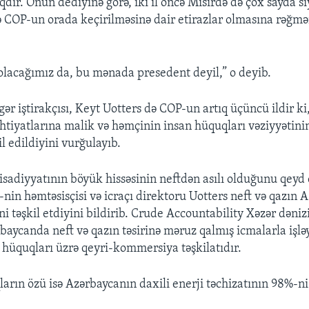
ıqdır. Onun dediyinə görə, iki il öncə Misirdə də çox sayda 
ə COP-un orada keçirilməsinə dair etirazlar olmasına rəğmə
olacağımız da, bu mənada presedent deyil,” o deyib.
gər iştirakçısı, Keyt Uotters də COP-un artıq üçüncü ildir ki
ehtiyatlarına malik və həmçinin insan hüquqları vəziyyətini
il edildiyini vurğulayıb.
isadiyyatının böyük hissəsinin neftdən asılı olduğunu qey
-nin həmtəsisçisi və icraçı direktoru Uotters neft və qazın 
i təşkil etdiyini bildirib. Crude Accountability Xəzər dəniz
aycanda neft və qazın təsirinə məruz qalmış icmalarla işlə
 hüquqları üzrə qeyri-kommersiya təşkilatıdır.
arın özü isə Azərbaycanın daxili enerji təchizatının 98%-ni t