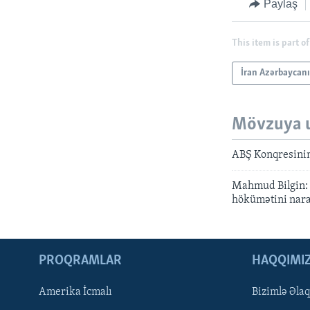
Paylaş
This item is part of
İran Azərbaycan
Mövzuya 
ABŞ Konqresinin
Mahmud Bilgin: M
hökümətini nara
PROQRAMLAR
HAQQIMI
Amerika İcmalı
Bizimlə Əla
LEARNING ENGLISH