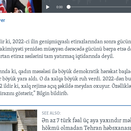
0:00
yer
EMBED
ir ki, 2022-ci ilin genişmiqyaslı etirazlarından sonra gücün
akimiyyəti yenidən müəyyən dərəcədə gücünü bərpa etsə də
tan etiraz səslərini tam yatırmaq iqtidarında deyil.
rında ki, qadın məsələsi ilə böyük demokratik hərəkat başla
r böyük yara aldı. O da xalqa böyük ruh verdi. 2022-dən b
 2 ildir ki, xalq rejimə açıq şəkildə meydan oxuyur. Özəllikl
irazını göstərir,” Bilgin bildirib.
SEE ALSO:
Ən az 7 türk fəal üç aya yaxındır 
hökmü olmadan Tehran həbsxanas