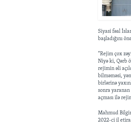
Siyasi fəal İs
başladığını önə
“Rejim çox zəy
Niyə ki, Qərb ö
rejimin əli açı
bilməməsi, yən
birlərinə yaxı
sonra yaranan 
açması ilə reji
Mahmud Bilgin
2022-ci il eti