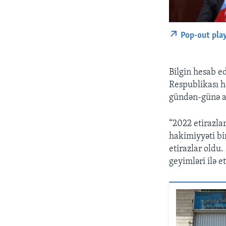
Pop-out pla
Bilgin hesab ed
Respublikası h
gündən-günə ar
“2022 etirazla
hakimiyyəti bi
etirazlar oldu.
geyimləri ilə et