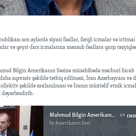
ublikası son aylarda siyasi fəallar, fərqli icmalar və ictimai
lar və qeyri-fars icmalarına mənsub fəallara qarşı təzyiqlə
ahmud Bilgin Amerikanın Səsinə müsahibədə məcburi hicab 
daha aqressiv şəkildə tətbiq edilməsi, İran Azərbaycanı və d
kollektiv şəkildə saxlanılması və İranın müxtəlif etnik icma
i dəyərləndirib.
Mahmud Bilgin Amerikanın Səsinə danışır
EMB
by
Amerikanın Səsi
No media source currently available