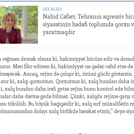
SEE ALSO:
Nahid Cəfəri: Tehranın aqressiv hi
siyasətinin hədəfi toplumda qorxu 
yaratmaqdır
a rəğmən demək olmaz ki, hakimiyyət hücüm edir və demo
durur. Mən fikr edirəm ki, hakimiyyət nə qədər cəhd etsə d
məyəcək. Ancaq, rejim də çalışır ki, özünü güclü göstərsin.
 atır ki, xalqı qorxutsun. Qorxutsun ki, xalq bundan daha ir
i, xalq bundan daha irəli getsə rejim bunu kontrol edə bi
alar daha dərinə gedə bilməz. Çünki, xalqda rejimə qarşı ni
su tökülüb. Bu böyük həqiqətdir ki, xalq sırf müxalifətin r
olmamasından dolayı xalq birlikdə hərəkət etmir,” deyə siyas