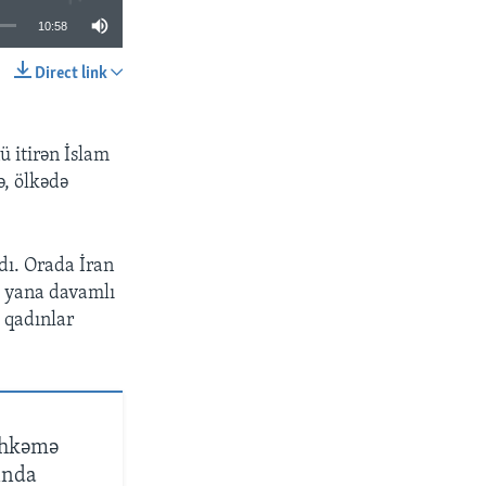
10:58
Direct link
SHARE
ü itirən İslam
, ölkədə
dı. Orada İran
u yana davamlı
ə qadınlar
məhkəmə
ında