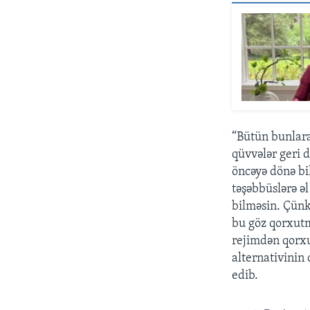
“Bütün bunlar
qüvvələr geri 
öncəyə dönə bil
təşəbbüslərə əl
bilməsin. Çünk
bu göz qorxutm
rejimdən qorxu
alternativinin 
edib.