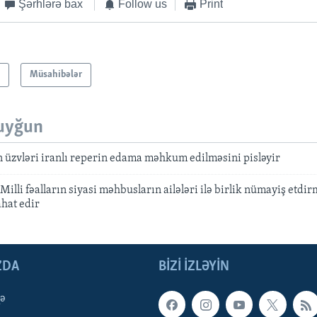
Şərhlərə bax
Follow us
Print
ı
Müsahibələr
uyğun
 üzvləri iranlı reperin edama məhkum edilməsini pisləyir
illi fəalların siyasi məhbusların ailələri ilə birlik nümayiş etdir
hat edir
ZDA
BIZI IZLƏYIN
qə