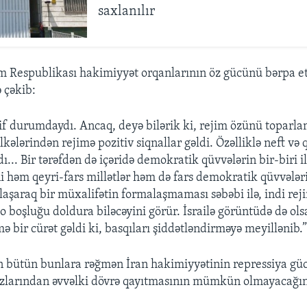
saxlanılır
lam Respublikası hakimiyyət orqanlarının öz gücünü bərpa 
 çəkib:
if durumdaydı. Ancaq, deyə bilərik ki, rejim özünü toparla
lkələrindən rejimə pozitiv siqnallar gəldi. Özəlliklə neft və
ldı... Bir tərəfdən də içəridə demokratik qüvvələrin bir-biri i
i həm qeyri-fars millətlər həm də fars demokratik qüvvələri
nlaşaraq bir müxalifətin formalaşmaması səbəbi ilə, indi re
o boşluğu doldura biləcəyini görür. İsrailə görüntüdə də ols
mə bir cürət gəldi ki, basqıları şiddətləndirməyə meyillənib.
 bütün bunlara rəğmən İran hakimiyyətinin repressiya g
razlarından əvvəlki dövrə qayıtmasının mümkün olmayacağın