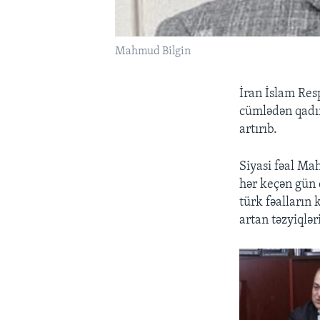
Mahmud Bilgin
İran İslam Resp
cümlədən qadın
artırıb.
Siyasi fəal M
hər keçən gün 
türk fəalların 
artan təzyiqlər