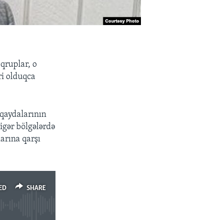
 qruplar, o
ri olduqca
qaydalarının
igər bölgələrdə
larına qarşı
ED
SHARE