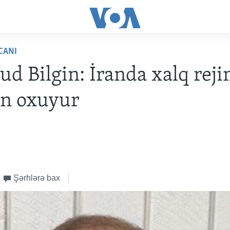
CANI
 Bilgin: İranda xalq rej
n oxuyur
Şərhlərə bax