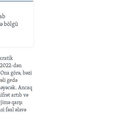
cab
və bölgü
kratik
ə 2022-dən
 Ona görə, bəzi
əli gedə
lməyəcək. Ancaq
frət artıb və
ejimə qarşı
i fəal əlavə