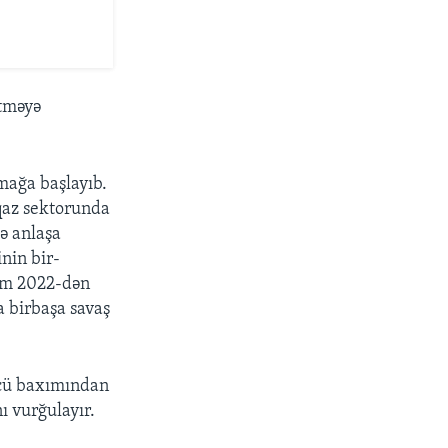
etməyə
mağa başlayıb.
 qaz sektorunda
lə anlaşa
nin bir-
jim 2022-dən
a birbaşa savaş
”
ücü baxımından
ı vurğulayır.