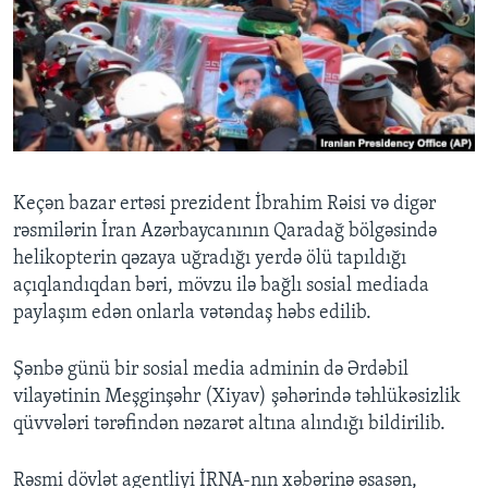
BIZI IZLƏYIN
Dillər
Keçən bazar ertəsi prezident İbrahim Rəisi və digər
rəsmilərin İran Azərbaycanının Qaradağ bölgəsində
helikopterin qəzaya uğradığı yerdə ölü tapıldığı
açıqlandıqdan bəri, mövzu ilə bağlı sosial mediada
paylaşım edən onlarla vətəndaş həbs edilib.
Şənbə günü bir sosial media adminin də Ərdəbil
vilayətinin Meşginşəhr (Xiyav) şəhərində təhlükəsizlik
qüvvələri tərəfindən nəzarət altına alındığı bildirilib.
Rəsmi dövlət agentliyi İRNA-nın xəbərinə əsasən,