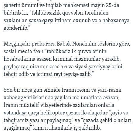
şəhərin ümumi və inqilab məhkəməsi mayın 25-də
bildirib ki, “təhlükəsizlik qüvvələri tərəfindən
saxlanılan şəxsə qarşı ittiham oxunub və o həbxsanaya
göndərilib.”
Meşginşəhr prokuroru Babək Nonəhalın sözlərinə görə,
sosial media fəalı “təhlükəsizlik qüvvələrinin
hesabatlarına əsasən kriminal məzmunlar yaradıb,
paylaşaraq nizamın əsasları və siyasi şəxsiyyəylərini
təhqir edib və ictimai rəyi təşvişə salıb.”
Son bir neçə gün ərzində İranın rəsmi və yarı-rəsmi
xəbər agentliklərində yayılan məlumatlara əsasən,
İranın müxtəlif vilayətlərində saxlanılan onlarla
vətəndaşa qarşı helikopter qəzası ilə əlaqədar “şayiə və
təhqiramiz yazılar paylaşmaq” və “qəzada şəhid olanları
aşağılamaq” kimi ittihamlarla iş qaldırılıb.