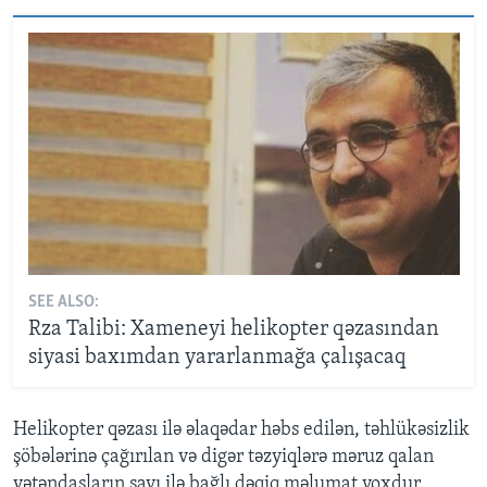
SEE ALSO:
Rza Talibi: Xameneyi helikopter qəzasından
siyasi baxımdan yararlanmağa çalışacaq
Helikopter qəzası ilə əlaqədar həbs edilən, təhlükəsizlik
şöbələrinə çağırılan və digər təzyiqlərə məruz qalan
vətəndaşların sayı ilə bağlı dəqiq məlumat yoxdur.