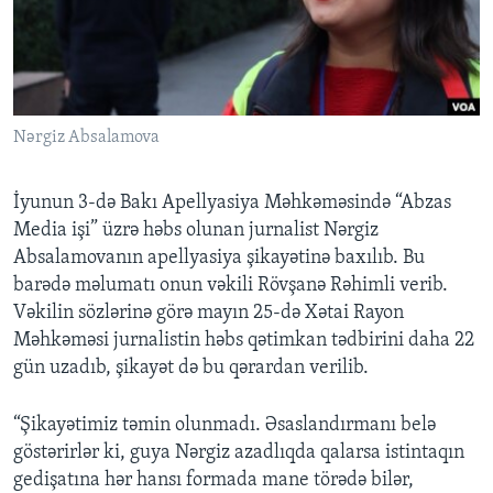
BIZI IZLƏYIN
Nərgiz Absalamova
Dillər
İyunun 3-də Bakı Apellyasiya Məhkəməsində “Abzas
Media işi” üzrə həbs olunan jurnalist Nərgiz
Absalamovanın apellyasiya şikayətinə baxılıb. Bu
barədə məlumatı onun vəkili Rövşanə Rəhimli verib.
Vəkilin sözlərinə görə mayın 25-də Xətai Rayon
Məhkəməsi jurnalistin həbs qətimkan tədbirini daha 22
gün uzadıb, şikayət də bu qərardan verilib.
“Şikayətimiz təmin olunmadı. Əsaslandırmanı belə
göstərirlər ki, guya Nərgiz azadlıqda qalarsa istintaqın
gedişatına hər hansı formada mane törədə bilər,