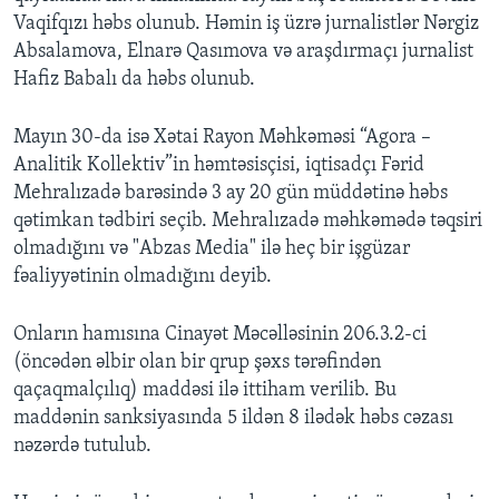
Vaqifqızı həbs olunub. Həmin iş üzrə jurnalistlər Nərgiz
Absalamova, Elnarə Qasımova və araşdırmaçı jurnalist
Hafiz Babalı da həbs olunub.
Mayın 30-da isə Xətai Rayon Məhkəməsi “Agora –
Analitik Kollektiv”in həmtəsisçisi, iqtisadçı Fərid
Mehralızadə barəsində 3 ay 20 gün müddətinə həbs
qətimkan tədbiri seçib. Mehralızadə məhkəmədə təqsiri
olmadığını və "Abzas Media" ilə heç bir işgüzar
fəaliyyətinin olmadığını deyib.
Onların hamısına Cinayət Məcəlləsinin 206.3.2-ci
(öncədən əlbir olan bir qrup şəxs tərəfindən
qaçaqmalçılıq) maddəsi ilə ittiham verilib. Bu
maddənin sanksiyasında 5 ildən 8 ilədək həbs cəzası
nəzərdə tutulub.