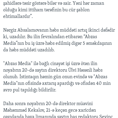
şahidlərə təsir göstərə bilər və sair. Yəni hər zaman
olduğu kimi ittiham tərəfinin bu cür şablon
ehtimallardır”.
Nərgiz Absalamovanın həbs müddəti artıq ikinci dəfədir
ki, uzadılır. Bu ilin fevralından etibarən “Abzas
Media”nın bu iş üzrə həbs edilmiş digər 5 əməkdaşının
da həbs müddəti uzadılıb.
"Abzas Media" ilə bağlı cinayət işi üzrə ötən ilin
noyabrın 20-də saytın direktoru Ülvi Həsənli həbs
olunub. İstintaqın həmin gün onun evində və "Abzas
Media"nın ofisində axtarış apardığı və ofisdən 40 min
avro pul tapıldığı bildirilir.
Daha sonra noyabrın 20-də direktor müavini
Məhəmməd Kekalov, 21-ə keçən gecə xaricdən
qayıdanda hava limanında saytın baş redaktoru Sevinc