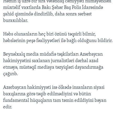
Həmin iş üzrə bir sıra vətəndaş cəmiyyəti nümayəndəsi
müxtəlif vaxtlarda Bakı Şəhər Baş Polis İdarəsində
şahid qismində dindirilib, daha sonra sərbəst
buraxılıblar.
Həbs olunanların heç biri özünü təqsirli bilmir,
həbslərinin peşə fəaliyyətləri ilə bağlı olduğunu bildirir.
Beynəlxalq media müdafiə təşkilatları Azərbaycan
hakimiyyətini saxlanan jurnalistləri dərhal azad
etməyə, müstəqil mediaya təzyiqləri dayandırmağa
çağırıb.
Azərbaycan hakimiyyəti isə ölkədə insanların siyasi
baxışlarına görə təqib edilmədiyini və bütün
fundamental hüquqların tam təmin edildiyini bəyan
edir.