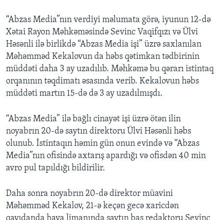
“Abzas Media”nın verdiyi məlumata görə, iyunun 12-də
Xətai Rayon Məhkəməsində Sevinc Vaqifqızı və Ülvi
Həsənli ilə birlikdə “Abzas Media işi” üzrə saxlanılan
Məhəmməd Kekalovun da həbs qətimkan tədbirinin
müddəti daha 3 ay uzadılıb. Məhkəmə bu qərarı istintaq
orqanının təqdimatı əsasında verib. Kekalovun həbs
müddəti martın 15-də də 3 ay uzadılmışdı.
“Abzas Media” ilə bağlı cinayət işi üzrə ötən ilin
noyabrın 20-də saytın direktoru Ülvi Həsənli həbs
olunub. İstintaqın həmin gün onun evində və “Abzas
Media”nın ofisində axtarış apardığı və ofisdən 40 min
avro pul tapıldığı bildirilir.
Daha sonra noyabrın 20-də direktor müavini
Məhəmməd Kekalov, 21-ə keçən gecə xaricdən
qayıdanda hava limanında saytın baş redaktoru Sevinc