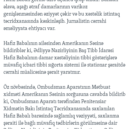
əlavə, aşağı ətraf damarlarının varikoz
genişlənməsindən əziyyət çəkir və bu xəstəlik istintaq
təcridxanasında kəskinləşib. Jurnalistin cərrahi
əməliyyata ehtiyacı var.
Hafiz Babalının ailəsindən Amerikanın Səsinə
bildiriblər ki, Ədliyyə Nazirliyinin Baş Tibb İdarəsi
Hafiz Babalının damar xəstəliyinin tibbi göstərişlərə
müvafiq icbari tibbi sığorta sistemi ilə stationar şəraitdə
cərrahi müalicəsinə şərait yaratmır.
Öz növbəsində, Ombudsman Aparatının Mətbuat
xidməti Amerikanın Səsinin sorğusuna cavabda bildirib
ki, Ombudsman Aparatı tərəfindən Penitensiar
Xidmətin Bakı İstintaq Təcridxanasında saxlanılan
Hafiz Babalı barəsində sağlamlıq vəziyyəti, saxlanma
şəraiti ilə bağlı müvafiq tədbirlərin görülməsinə dair