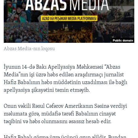
BIZI IZLƏYIN
Dillər
Abzas Media-nın loqosu
İyunun 14-də Bakı Apellyasiya Məhkəməsi “Abzas
Media”nın işi üzrə həbs edilən araşdırmaçı jurnalist
Hafiz Babalının həbs müddətinin uzadılması ilə bağlı
apellyasiya şikayətini təmin etməyib.
Onun vəkili Rəsul Cəfərov Amerikanın Səsinə verdiyi
məlumata görə, müdafiə tərəfi Babalının cinayət
təqibini və həbs olunmasını əsassız hesab edir.
Hafiz Babalı görmə üzrə üçüncü qrup əlildir. Bundan