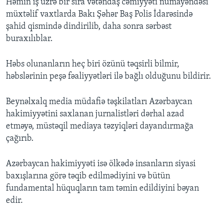
Həmin iş üzrə bir sıra vətəndaş cəmiyyəti nümayəndəsi
müxtəlif vaxtlarda Bakı Şəhər Baş Polis İdarəsində
şahid qismində dindirilib, daha sonra sərbəst
buraxılıblar.
Həbs olunanların heç biri özünü təqsirli bilmir,
həbslərinin peşə fəaliyyətləri ilə bağlı olduğunu bildirir.
Beynəlxalq media müdafiə təşkilatları Azərbaycan
hakimiyyətini saxlanan jurnalistləri dərhal azad
etməyə, müstəqil mediaya təzyiqləri dayandırmağa
çağırıb.
Azərbaycan hakimiyyəti isə ölkədə insanların siyasi
baxışlarına görə təqib edilmədiyini və bütün
fundamental hüquqların tam təmin edildiyini bəyan
edir.