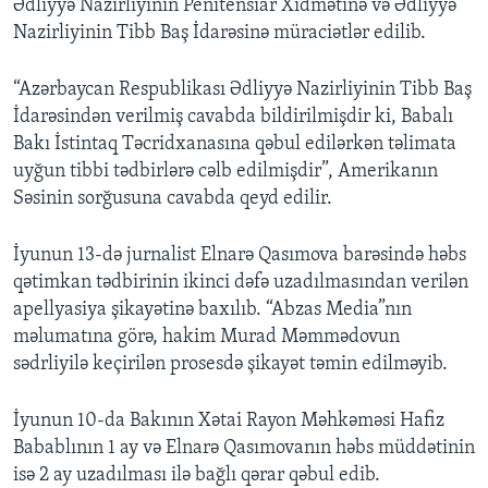
Ədliyyə Nazirliyinin Penitensiar Xidmətinə və Ədliyyə
Nazirliyinin Tibb Baş İdarəsinə müraciətlər edilib.
“Azərbaycan Respublikası Ədliyyə Nazirliyinin Tibb Baş
İdarəsindən verilmiş cavabda bildirilmişdir ki, Babalı
Bakı İstintaq Təcridxanasına qəbul edilərkən təlimata
uyğun tibbi tədbirlərə cəlb edilmişdir”, Amerikanın
Səsinin sorğusuna cavabda qeyd edilir.
İyunun 13-də jurnalist Elnarə Qasımova barəsində həbs
qətimkan tədbirinin ikinci dəfə uzadılmasından verilən
apellyasiya şikayətinə baxılıb. “Abzas Media”nın
məlumatına görə, hakim Murad Məmmədovun
sədrliyilə keçirilən prosesdə şikayət təmin edilməyib.
İyunun 10-da Bakının Xətai Rayon Məhkəməsi Hafiz
Babablının 1 ay və Elnarə Qasımovanın həbs müddətinin
isə 2 ay uzadılması ilə bağlı qərar qəbul edib.