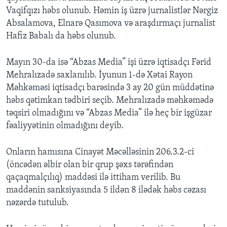
Vaqifqızı həbs olunub. Həmin iş üzrə jurnalistlər Nərgiz
Absalamova, Elnarə Qasımova və araşdırmaçı jurnalist
Hafiz Babalı da həbs olunub.
Mayın 30-da isə “Abzas Media” işi üzrə iqtisadçı Fərid
Mehralızadə saxlanılıb. İyunun 1-də Xətai Rayon
Məhkəməsi iqtisadçı barəsində 3 ay 20 gün müddətinə
həbs qətimkan tədbiri seçib. Mehralızadə məhkəmədə
təqsiri olmadığını və “Abzas Media” ilə heç bir işgüzar
fəaliyyətinin olmadığını deyib.
Onların hamısına Cinayət Məcəlləsinin 206.3.2-ci
(öncədən əlbir olan bir qrup şəxs tərəfindən
qaçaqmalçılıq) maddəsi ilə ittiham verilib. Bu
maddənin sanksiyasında 5 ildən 8 ilədək həbs cəzası
nəzərdə tutulub.