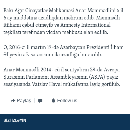
Bakı Ağır Cinayətlər Məhkəməsi Anar Məmmədlini 5 il
6 ay müddətinə azadlıqdan məhrum edib. Məmmədli
itiihamı qəbul etməyib və Amnesty International
təşkilatı tərəfindən vicdan məhbusu elan edilib.
O, 2016-cı il martın 17-də Azərbaycan Prezidenti İlham
Əliyevin əfv sərəncamı ilə azadlığa buraxılıb.
Anar Məmmədli 2014- cü il sentyabrın 29-da Avropa
Şurasının Parlament Assambleyasının (AŞPA) payız
sessiyasında Vatslav Havel mükafatına layiq görülüb.
Paylaş
Follow us
BIZI IZLƏYIN