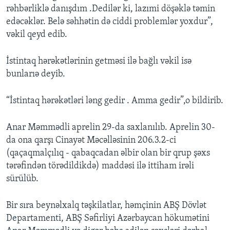
rəhbərliklə danışdım .Dedilər ki, lazımi döşəklə təmin
edəcəklər. Belə səhhətin də ciddi problemlər yoxdur”,
vəkil qeyd edib.
İstintaq hərəkətlərinin getməsi ilə bağlı vəkil isə
bunlarıə deyib.
“İstintaq hərəkətləri ləng gedir . Amma gedir”,o bildirib.
Anar Məmmədli aprelin 29-da saxlanılıb. Aprelin 30-
da ona qarşı Cinayət Məcəlləsinin 206.3.2-ci
(qaçaqmalçılıq - qabaqcadan əlbir olan bir qrup şəxs
tərəfindən törədildikdə) maddəsi ilə ittiham irəli
sürülüb.
Bir sıra beynəlxalq təşkilatlar, həmçinin ABŞ Dövlət
Departamenti, ABŞ Səfirliyi Azərbaycan hökumətini