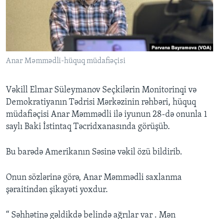
BIZI IZLƏYIN
Anar Məmmədli-hüquq müdafiəçisi
Dillər
Vəkill Elmar Süleymanov Seçkilərin Monitorinqi və
Demokratiyanın Tədrisi Mərkəzinin rəhbəri, hüquq
müdafiəçisi Anar Məmmədli ilə iyunun 28-də onunla 1
saylı Baki İstintaq Təcridxanasında görüşüb.
Bu barədə Amerikanın Səsinə vəkil özü bildirib.
Onun sözlərinə görə, Anar Məmmədli saxlanma
şəraitindən şikayəti yoxdur.
“ Səhhətinə gəldikdə belində ağrılar var . Mən