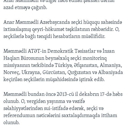
Anar Məmmədli və digər həbs edilən şəxsləri dərhal
azad etməyə çağırıb.
Anar Məmmədli Azərbaycanda seçki hüququ sahəsində
ixtisaslaşmış qeyri-hökumət təşkilatının rəhbəridir. O,
seçkilərlə bağlı tənqidi hesabatların müəllifidir.
Məmmədli ATƏT-in Demokratik Təsisatlar və İnsan
Haqları Bürosunun beynəlxalq seçki monitorinq
missiyasının tərkibində Türkiyə, Əfqanıstan, Almaniya,
Norveç, Ukrayna, Gürcüstan, Qırğızıstan və Albaniyada
keçirilən seçkilərin müşahidəsində iştirak edib.
Məmmədli bundan öncə 2013-cü il dekabrın 17-də həbs
olunub. O, vergidən yayınma və vəzifə
səlahiyyətlərindən sui-istifadə edərək, seçki və
referendumun nəticələrini saxtalaşdırmaqda ittiham
olunub.