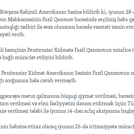
 Rövşanə Rəhimli Amerikanın Səsinə bildirib ki, iyunun 28
on Məhkəməsinin Fazil Qasımov barəsində seçilmiş həbs q
dustaqlığı tədbiri ilə əvəz olunması barədə vəsatəti təmin 
ayəti verib.
i həmçinin Penitensiar Xidmətə Fazil Qasımovun müalicə 
 bağlı müraciət etdiyini bildirib.
 Penitensiar Xidmət Amerikanın Səsinin Fazil Qasımovun s
lı sorğusuna hələ cavab verməyib.
işgəncəyə məruz qalmasına hüquqi qiymət verilməsi, barəsi
xitam verilməsi və elmi fəaliyyətini davam etdirmək üçün T
zə verilməsi tələbi ilə iyunun 14-dən aclıq aksiyasına başla
in həbsinə etiraz olaraq iyunun 25-də ictimaiyyətə müraci