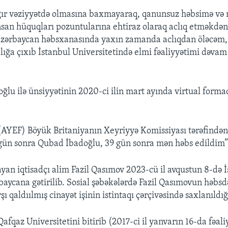
ır vəziyyətdə olmasına baxmayaraq, qanunsuz həbsimə və 
san hüquqları pozuntularına ehtiraz olaraq aclıq etməkdə
zərbaycan həbsxanasında yaxın zamanda aclıqdan öləcəm, 
dlığa çıxıb İstanbul Universitetində elmi fəaliyyətimi dəvam
ğlu ilə ünsiyyətinin 2020-ci ilin mart ayında virtual forma
(AYEF) Böyük Britaniyanın Xeyriyyə Komissiyası tərəfində
gün sonra Qubad İbadoğlu, 39 gün sonra mən həbs edildim”, 
yan iqtisadçı alim Fazil Qasımov 2023-cü il avqustun 8-də 
baycana gətirilib. Sosial şəbəkələrdə Fazil Qasımovun həbs
ı qaldıılmış cinayət işinin istintaqı çərçivəsində saxlanıldığı
afqaz Universitetini bitirib (2017-ci il yanvarın 16-da fəali