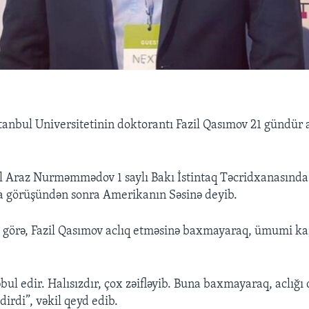
tanbul Universitetinin doktorantı Fazil Qasımov 21 gündür 
l Araz Nurməmmədov 1 saylı Bakı İstintaq Təcridxanasında
a görüşündən sonra Amerikanın Səsinə deyib.
ə görə, Fazil Qasımov aclıq etməsinə baxmayaraq, ümumi 
əbul edir. Halısızdır, çox zəifləyib. Buna baxmayaraq, aclığ
ldirdi”, vəkil qeyd edib.