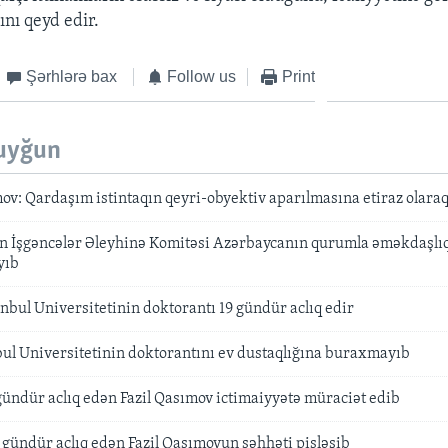
ını qeyd edir.
Şərhlərə bax
Follow us
Print
uyğun
: Qardaşım istintaqın qeyri-obyektiv aparılmasına etiraz olaraq 
n İşgəncələr Əleyhinə Komitəsi Azərbaycanın qurumla əməkdaşlıq
yıb
nbul Universitetinin doktorantı 19 gündür aclıq edir
l Universitetinin doktorantını ev dustaqlığına buraxmayıb
ündür aclıq edən Fazil Qasımov ictimaiyyətə müraciət edib
gündür aclıq edən Fazil Qasımovun səhhəti pisləşib