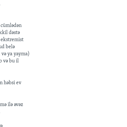
n
o cümlədən
kkil dəstə
i ekstremist
ud belə
a və ya yayma)
 və bu il
n həbsi ev
lmə ilə əvəz
.
rə