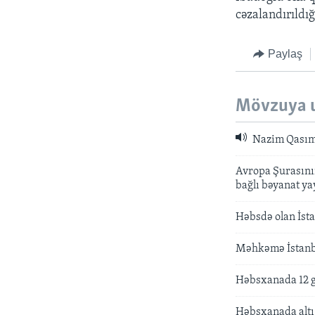
cəzalandırıldığ
Paylaş
Mövzuya 
Nazim Qasımov
Avropa Şurasını
bağlı bəyanat ya
Həbsdə olan İsta
Məhkəmə İstanbu
Həbsxanada 12 g
Həbsxanada altı 