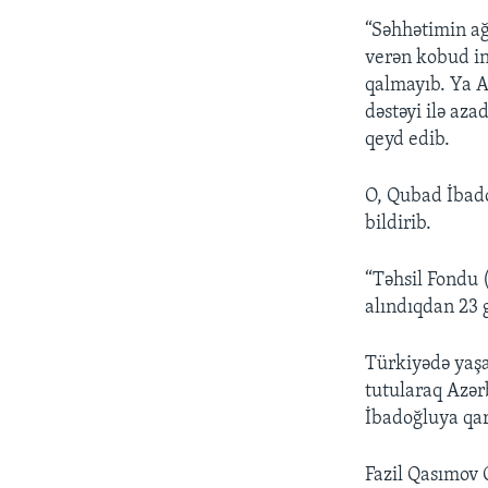
“Səhhətimin ağ
verən kobud in
qalmayıb. Ya A
dəstəyi ilə aza
qeyd edib.
O, Qubad İbado
bildirib.
“Təhsil Fondu 
alındıqdan 23 
Türkiyədə yaşa
tutularaq Azər
İbadoğluya qarş
Fazil Qasımov Q