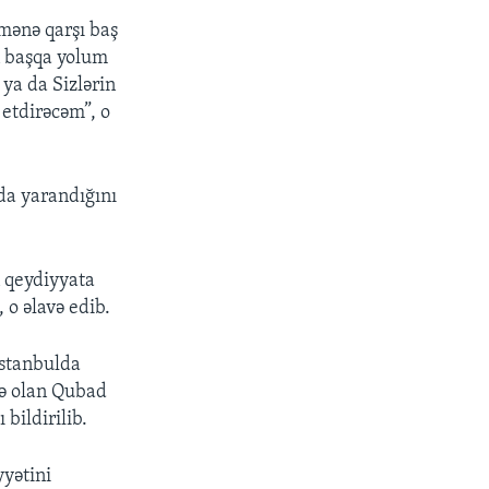
mənə qarşı baş
n başqa yolum
ya da Sizlərin
 etdirəcəm”, o
da yarandığını
n qeydiyyata
o əlavə edib.
İstanbulda
də olan Qubad
 bildirilib.
yyətini