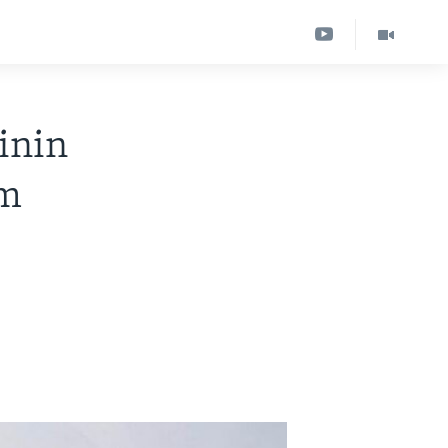
inin
am