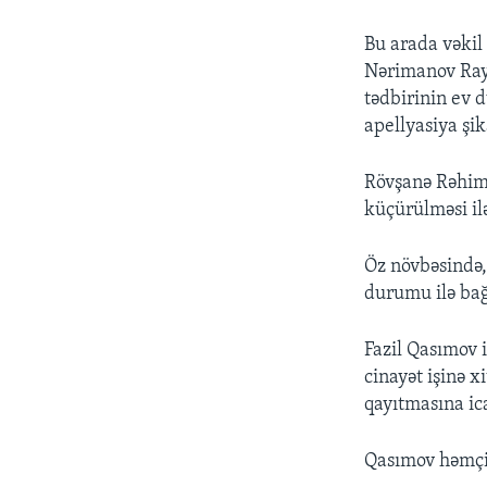
Bu arada vəkil
Nərimanov Ray
tədbirinin ev 
apellyasiya şik
Rövşanə Rəhiml
küçürülməsi ilə
Öz növbəsində,
durumu ilə bağ
Fazil Qasımov 
cinayət işinə 
qayıtmasına ica
Qasımov həmçin