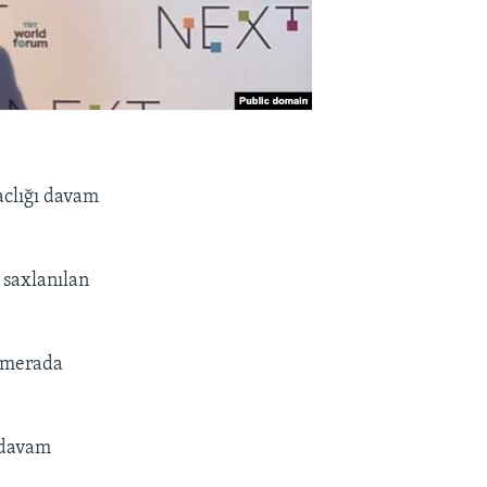
aclığı davam
 saxlanılan
kamerada
ı davam