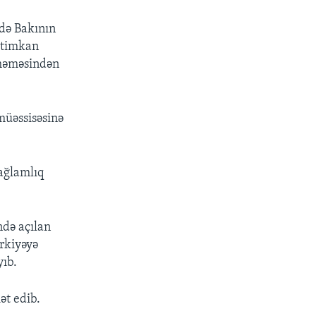
-də Bakının
ətimkan
etməməsindən
müəssisəsinə
ağlamlıq
ndə açılan
ürkiyəyə
yıb.
ət edib.