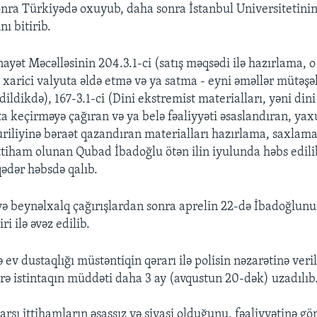
onra Türkiyədə oxuyub, daha sonra İstanbul Universitetini
ı bitirib.
ayət Məcəlləsinin 204.3.1-ci (satış məqsədi ilə hazırlama, 
 xarici valyuta əldə etmə və ya satma - eyni əməllər mütəşə
dildikdə), 167-3.1-ci (Dini ekstremist materialları, yəni din
ta keçirməyə çağıran və ya belə fəaliyyəti əsaslandıran, yax
ruriliyinə bəraət qazandıran materialları hazırlama, saxlam
ittiham olunan Qubad İbadoğlu ötən ilin iyulunda həbs edilib
qədər həbsdə qalıb.
 və beynəlxalq çağırışlardan sonra aprelin 22-də İbadoğlunu
ri ilə əvəz edilib.
 ev dustaqlığı müstəntiqin qərarı ilə polisin nəzarətinə veri
zrə istintaqın müddəti daha 3 ay (avqustun 20-dək) uzadılıb
rşı ittihamların əsassız və siyasi olduğunu, fəaliyyətinə gö