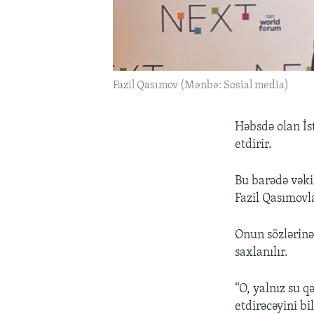
Fazil Qasımov (Mənbə: Sosial media)
Həbsdə olan İs
etdirir.
Bu barədə vəki
Fazil Qasımovl
Onun sözlərin
saxlanılır.
“O, yalnız su q
etdirəcəyini bi