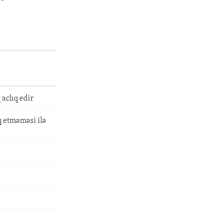
aclıq edir
 etməməsi ilə