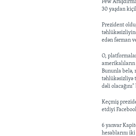
Pew Araşdırma 
30 yaşdan kiçi
Prezident old
təhlükəsizliyi
edən fərman v
O, platformal
amerikalıların
Bununla belə,
təhlükəsizliyə
dəli olacağını
Keçmiş prezide
etdiyi Faceboo
6 yanvar Kapit
hesablarını iki