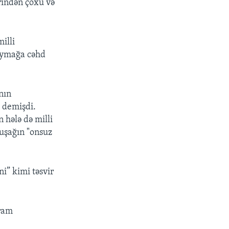
rindən çoxu və
illi
qoymağa cəhd
nın
i demişdi.
hələ də milli
 uşağın "onsuz
i” kimi təsvir
gram