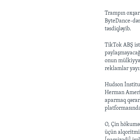
Trampın oxşar 
ByteDance-dən 
təsdiqləyib.
TikTok ABŞ ist
paylaşmayacağı
onun mülkiyyəti
reklamlar yayı
Hudson İnstitu
Herman Amerik
aparmaq qərarla
platformasında
O, Çin hökumət
üçün alqoritmi