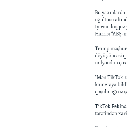
Bu yaxınlarda ç
uğultusu altın
İyirmi doqquz 
Harrisi “ABŞ-ın
Tramp məşhur 
döyüş öncəsi q
milyondan çox 
"Mən TikTok-u 
kameraya bildi
qoşulmağı öz şə
TikTok Pekində
tərəfindən xari