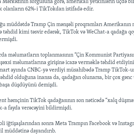
Mərkəzinin sorğusuna görə, amerikalı yetkinlərin üçdə bi
k olanların 62%-i TikTokdan istifadə edir.
uğu müddətdə Tramp Çin mənşəli proqramları Amerikanın m
nə təhdid kimi təsvir edərək, TikTok və WeChat-a qadağa 
ermişdi.
arda məlumatların toplanmasının “Çin Kommunist Partiyası
 şəxsi məlumatlarına girişinə icazə verməklə təhdid etdiyin
 mart ayında CNBC-yə verdiyi müsahibədə Tramp TikTok-un 
 təhdid olduğuna inansa da, qadağan olunarsa, bir çox gənc
" başa düşdüyünü demişdi.
nt həmçinin TikTok qadağasının son nəticədə “xalq düşmən
k-a fayda verəcəyini bildirmişdi.
oli iğtişaşlarından sonra Meta Trampın Facebook və Insta
 il müddətinə dayandırıb.