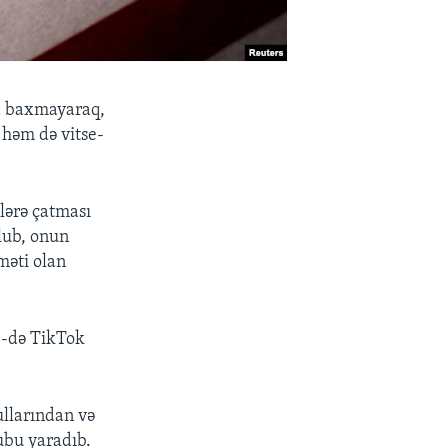
ına baxmayaraq,
həm də vitse-
lərə çatması
lub, onun
məti olan
25-də TikTok
ullarından və
ubu yaradıb.