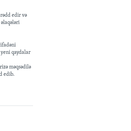
 rədd edir və
əlaqələri
ifadəni
t yeni qaydalar
rizə məqsədilə
d edib.