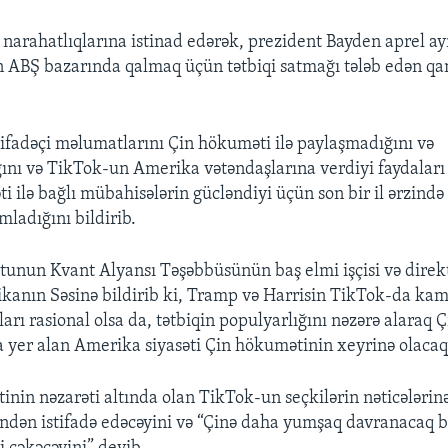
narahatlıqlarına istinad edərək, prezident Bayden aprel ay
ABŞ bazarında qalmaq üçün tətbiqi satmağı tələb edən qan
ifadəçi məlumatlarını Çin hökuməti ilə paylaşmadığını və
nı və TikTok-un Amerika vətəndaşlarına verdiyi faydaları
 ilə bağlı mübahisələrin gücləndiyi üçün son bir il ərzində
mladığını bildirib.
tunun Kvant Alyansı Təşəbbüsünün baş elmi işçisi və direk
anın Səsinə bildirib ki, Tramp və Harrisin TikTok-da ka
rı rasional olsa da, tətbiqin populyarlığını nəzərə alaraq Ç
 yer alan Amerika siyasəti Çin hökumətinin xeyrinə olacaq
inin nəzarəti altında olan TikTok-un seçkilərin nəticələrin
ndən istifadə edəcəyini və “Çinə daha yumşaq davranacaq b