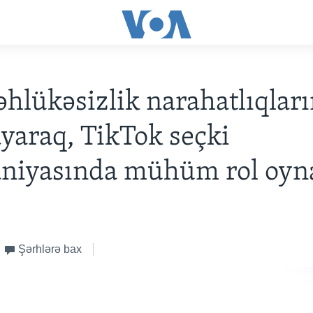
təhlükəsizlik narahatlıqlar
araq, TikTok seçki
niyasında mühüm rol oyn
Şərhlərə bax