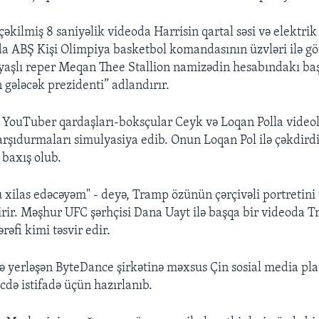
əkilmiş 8 saniyəlik videoda Harrisin qartal səsi və elektrik
da ABŞ Kişi Olimpiya basketbol komandasının üzvləri ilə gör
yaşlı reper Meqan Thee Stallion namizədin hesabındakı ba
 gələcək prezidenti” adlandırır.
YouTuber qardaşları-boksçular Ceyk və Loqan Polla videol
arşıdurmaları simulyasiya edib. Onun Loqan Pol ilə çəkdirdi
baxış olub.
xilas edəcəyəm" - deyə, Tramp özünün çərçivəli portretini
rir. Məşhur UFC şərhçisi Dana Uayt ilə başqa bir videoda 
rəfi kimi təsvir edir.
 yerləşən ByteDance şirkətinə məxsus Çin sosial media pla
cdə istifadə üçün hazırlanıb.