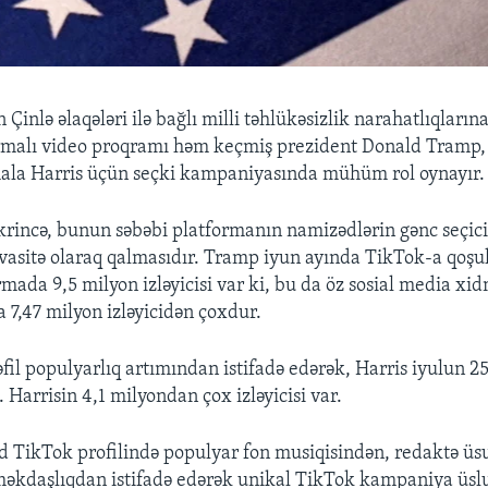
Çinlə əlaqələri ilə bağlı milli təhlükəsizlik narahatlıqlar
rmalı video proqramı həm keçmiş prezident Donald Tramp, 
ala Harris üçün seçki kampaniyasında mühüm rol oynayır.
ikrincə, bunun səbəbi platformanın namizədlərin gənc seçici
 vasitə olaraq qalmasıdır. Tramp iyun ayında TikTok-a qoşu
mada 9,5 milyon izləyicisi var ki, bu da öz sosial media xid
 7,47 milyon izləyicidən çoxdur.
fil populyarlıq artımından istifadə edərək, Harris iyulun 
 Harrisin 4,1 milyondan çox izləyicisi var.
d TikTok profilində populyar fon musiqisindən, redaktə üs
əkdaşlıqdan istifadə edərək unikal TikTok kampaniya üsl