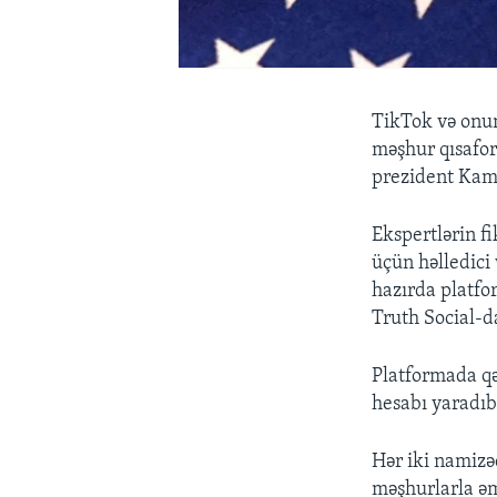
TikTok və onun 
məşhur qısafo
prezident Kam
Ekspertlərin f
üçün həlledici
hazırda platfor
Truth Social-da
Platformada qə
hesabı yaradıb.
Hər iki namizə
məşhurlarla əm