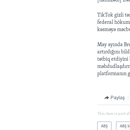
[namizədi] irəl
TikTok gizli tə
federal hökumə
kəsməyə məcbu
May ayında Bro
artırdığını bil
tətbiq etdiyini
məhdudlaşdırma
platformanın g
Paylaş
This item is part of
ABŞ
ABŞ S