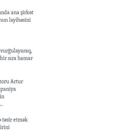
ında ana şirkət
un layihəsini
 vurğulayaraq,
 bir sıra hamar
toru Artur
mpaniya
in
..
ə təsir etmək
irini