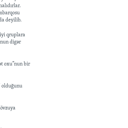
alıdırlar.
 embarqosu
da deyilib.
iyi qruplara
onun digər
ət oxu”nun bir
t” olduğunu
 mövzuya