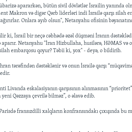
übarizə apararkən, bütün sivil dövlətlər İsrailin yanında olm
ent Makron və digər Qərb liderləri indi İsrailə qarşı silah
ağırırlar. Onlara ayıb olsun", Netanyahu ofisinin bəyanatın
ir ki, İsrail bir neçə cəbhədə əzəl düşməni İranın dəstəkləd
 aparır. Netanyahu "İran Hizbullaha, husilərə, HƏMAS və 
silah embarqosu qoyur? Təbii ki, yox" - deyə, o bildirib.
hran tərəfindən dəstəklənir və onun İsrailə qarşı “müqavim
 edir.
nti Livanda eskalasiyanın qarşısının alınmasının “priorite
n yeni Qəzzaya çevrilə bilməz”, o əlavə edib.
Parisdə fransızdilli xalqların konfransındakı çıxışında bu