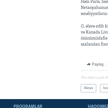
Həm Paris, həm
Netanyahunun b
əməliyyatların 
O, əlavə edib 
və Kanada Liva
özünümüdafiə h
saxlanılan fran
Paylaş
This item is part of
Dünya
İsr
PROQRAMLAR
HAQQIMI