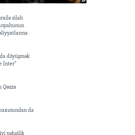
ailə silah
tanyahunun
liyyatlarına
zada döyüşmək
 Inter"
n Qəzza
i baxımından da
yi vəhşilik