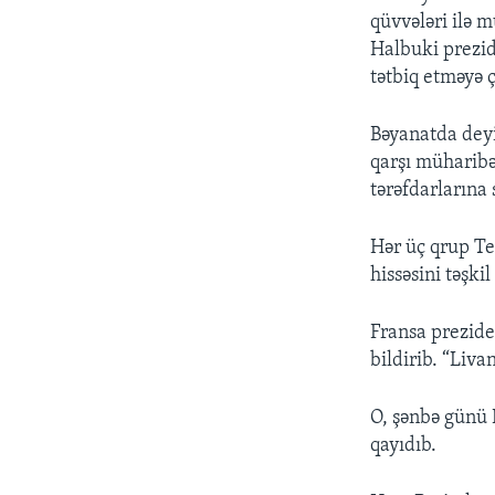
qüvvələri ilə m
Halbuki prezid
tətbiq etməyə ç
Bəyanatda deyil
qarşı müharibə
tərəfdarlarına 
Hər üç qrup Te
hissəsini təşkil
Fransa prezide
bildirib. “Liva
O, şənbə günü 
qayıdıb.