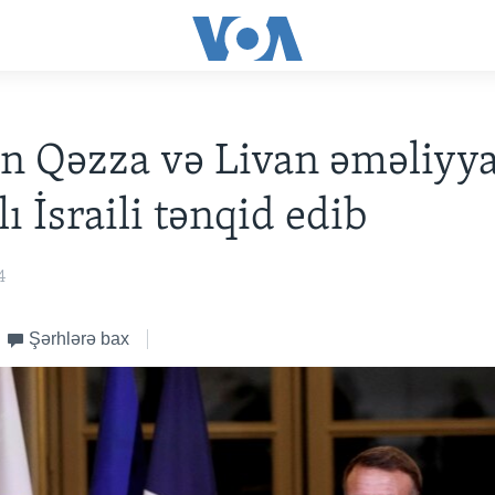
 Qəzza və Livan əməliyya
lı İsraili tənqid edib
4
Şərhlərə bax