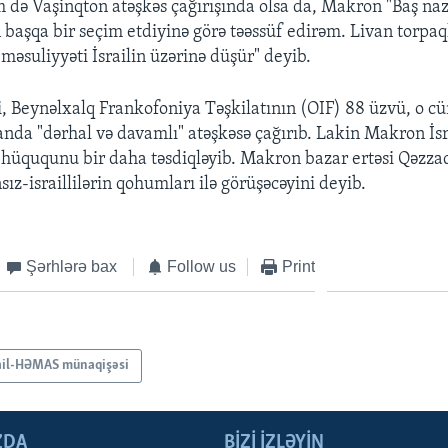
 də Vaşinqton atəşkəs çağırışında olsa da, Makron "Baş naz
aşqa bir seçim etdiyinə görə təəssüf edirəm. Livan torpaq
məsuliyyəti İsrailin üzərinə düşür" deyib.
ki, Beynəlxalq Frankofoniya Təşkilatının (OIF) 88 üzvü, o 
nda "dərhal və davamlı" atəşkəsə çağırıb. Lakin Makron İsr
üququnu bir daha təsdiqləyib. Makron bazar ertəsi Qəzza
sız-israillilərin qohumları ilə görüşəcəyini deyib.
Şərhlərə bax
Follow us
Print
ail-HƏMAS münaqişəsi
ZDA
BIZI IZLƏYIN