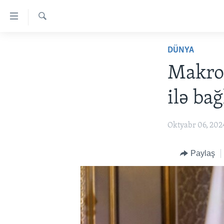
Accessibility
links
Axtar
Skip
ANA SƏHİFƏ
DÜNYA
to
PROQRAMLAR
main
Makron
content
AZƏRBAYCAN
AMERIKA İCMALI
Skip
ilə bağ
DÜNYA
DÜNYAYA BAXIŞ
to
main
ABŞ
FAKTLAR NƏ DEYIR?
UKRAYNA BÖHRANI
Oktyabr 06, 202
Navigation
İRAN AZƏRBAYCANI
İSRAIL-HƏMAS MÜNAQIŞƏSI
ABŞ SEÇKILƏRI 2024
Skip
to
VIDEOLAR
Paylaş
Search
MEDIA AZADLIĞI
BAŞ MƏQALƏ