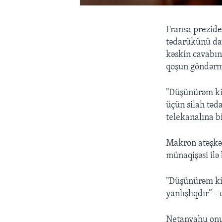
Fransa prezide
tədarükünü day
kəskin cavabın
qoşun göndərmə
"Düşünürəm ki,
üçün silah təd
telekanalına bi
Makron atəşkəs
münaqişəsi ilə 
"Düşünürəm ki,
yanlışlıqdır” -
Netanyahu onun 