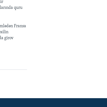
ir
larında quru
cümlədən Fransa
ailin
da girov