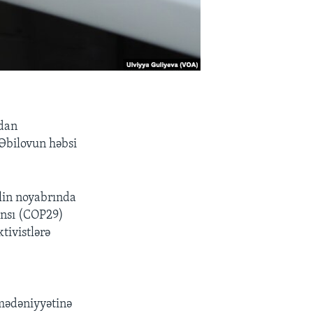
sdan
 Əbilovun həbsi
ilin noyabrında
ransı (COP29)
tivistlərə
 mədəniyyətinə