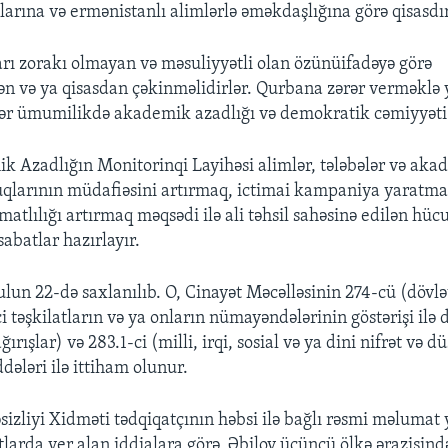
larına və ermənistanlı alimlərlə əməkdaşlığına görə qisasdı
arı zorakı olmayan və məsuliyyətli olan özünüifadəyə görə
 və ya qisasdan çəkinməlidirlər. Qurbana zərər verməklə 
ər ümumilikdə akademik azadlığı və demokratik cəmiyyəti s
 Azadlığın Monitorinqi Layihəsi alimlər, tələbələr və aka
qlarının müdafiəsini artırmaq, ictimai kampaniya yaratma
tlılığı artırmaq məqsədi ilə ali təhsil sahəsinə edilən hüc
sabatlar hazırlayır.
ulun 22-də saxlanılıb. O, Cinayət Məcəlləsinin 274-cü (dövlə
i təşkilatların və ya onların nümayəndələrinin göstərişi ilə 
ırışlar) və 283.1-ci (milli, irqi, sosial və ya dini nifrət və 
ələri ilə ittiham olunur.
sizliyi Xidməti tədqiqatçının həbsi ilə bağlı rəsmi məlumat
ytlarda yer alan iddialara görə, Əbilov üçüncü ölkə ərazisin