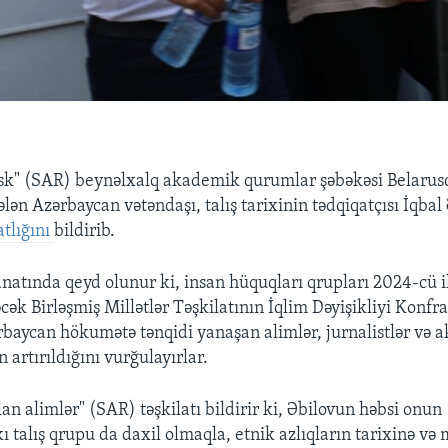
isk" (SAR) beynəlxalq akademik qurumlar şəbəkəsi Belaru
lən Azərbaycan vətəndaşı, talış tarixinin tədqiqatçısı İqbal
tlığını
bildirib.
anatında qeyd olunur ki, insan hüquqları qrupları 2024-cü 
cək Birləşmiş Millətlər Təşkilatının İqlim Dəyişikliyi Konf
rbaycan hökumətə tənqidi yanaşan alimlər, jurnalistlər və ak
n artırıldığını vurğulayırlar.
lan alimlər" (SAR) təşkilatı bildirir ki, Əbilovun həbsi onun
 talış qrupu da daxil olmaqla, etnik azlıqların tarixinə və