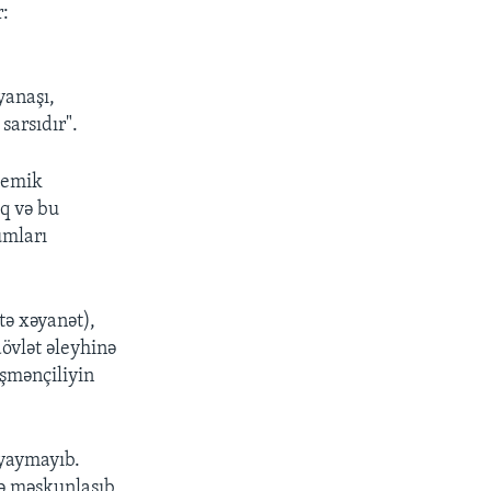
r:
yanaşı,
arsıdır".
demik
q və bu
umları
tə xəyanət),
dövlət əleyhinə
düşmənçiliyin
 yaymayıb.
də məskunlaşıb