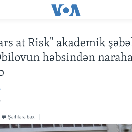
ars at Risk" akademik şəbə
Əbilovun həbsindən naraha
b
a
4
Şərhlərə bax