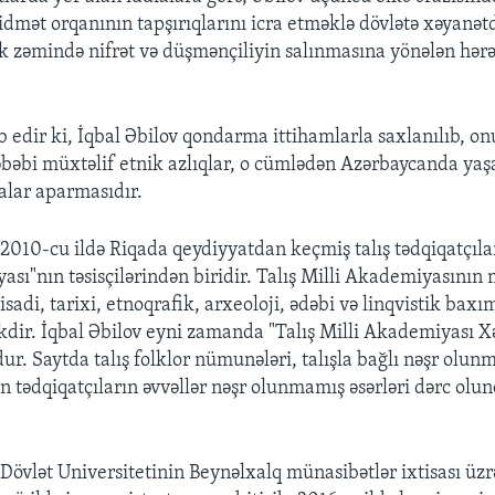
xidmət orqanının tapşırıqlarını icra etməklə dövlətə xəyanə
ik zəmində nifrət və düşmənçiliyin salınmasına yönələn hər
.
b edir ki, İqbal Əbilov qondarma ittihamlarla saxlanılıb, on
bəbi müxtəlif etnik azlıqlar, o cümlədən Azərbaycanda yaşa
alar aparmasıdır.
 2010-cu ildə Riqada qeydiyyatdan keçmiş talış tədqiqatçıla
sı"nın təsisçilərindən biridir. Talış Milli Akademiyasının 
qtisadi, tarixi, etnoqrafik, arxeoloji, ədəbi və linqvistik b
kdir. İqbal Əbilov eyni zamanda "Talış Milli Akademiyası X
r. Saytda talış folklor nümunələri, talışla bağlı nəşr olun
in tədqiqatçıların əvvəllər nəşr olunmamış əsərləri dərc ol
Dövlət Universitetinin Beynəlxalq münasibətlər ixtisası üzr