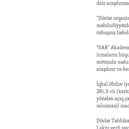
dair araşdırma
"Dövlət orqanl
məhdudiyyətdən
özbaşına həbsl
"SAR" Akademik
icmaların hüqu
mövzuda məluma
araşdırır və he
İqbal Əbilov iy
281.3-cü (xaric
yönələn açıq çağ
salınması) madd
Dövlət Təhlükə
Lakin yerli sa