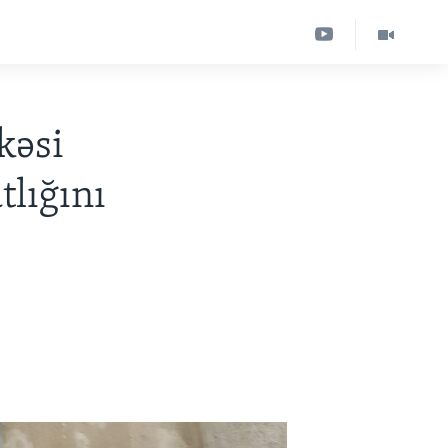
kəsi
tlığını