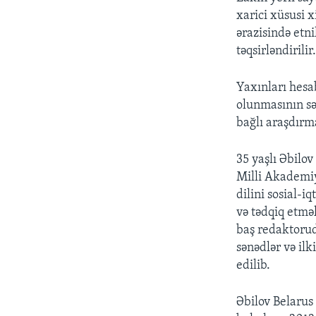
xarici xüsusi 
ərazisində etn
təqsirləndirilir
Yaxınları hesa
olunmasının sə
bağlı araşdırm
35 yaşlı Əbilov
Milli Akademiya
dilini sosial-i
və tədqiq etmə
baş redaktorudu
sənədlər və ilk
edilib.
Əbilov Belarus 