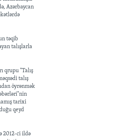
tdə, Azərbaycan
əkətlərdə
un təqib
yan talışlarla
rı qrupu "Talış
məqsədi talış
axımdan öyrənmək
əbərləri"nin
mamış tarixi
unduğu qeyd
ə 2012-ci ildə