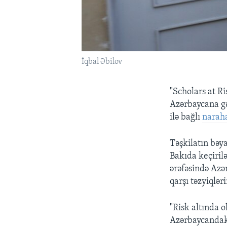
İqbal Əbilov
"Scholars at R
Azərbaycana gə
ilə bağlı
naraha
Təşkilatın bəy
Bakıda keçirilə
ərəfəsində Azə
qarşı təzyiqləri
"Risk altında o
Azərbaycandakı