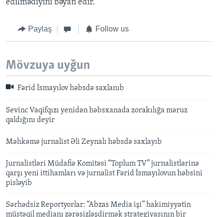
edilmədiyini bəyan edir.
Paylaş
Follow us
Mövzuya uyğun
Fərid İsmayılov həbsdə saxlanıb
Sevinc Vaqifqızı yenidən həbsxanada zorakılığa məruz
qaldığını deyir
Məhkəmə jurnalist Əli Zeynalı həbsdə saxlayıb
Jurnalistləri Müdafiə Komitəsi “Toplum TV” jurnalistlərinə
qarşı yeni ittihamları və jurnalist Fərid İsmayılovun həbsini
pisləyib
Sərhədsiz Reportyorlar: “Abzas Media işi” hakimiyyətin
müstəqil medianı zərəsizləşdirmək strategiyasının bir