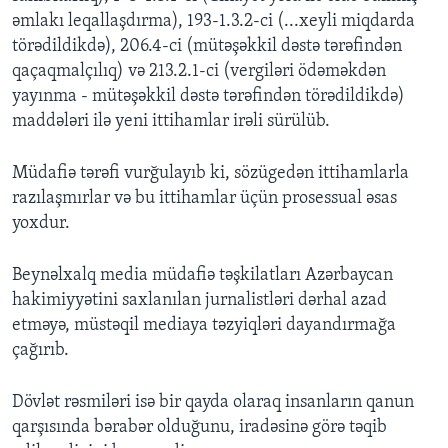
əmlakı leqallaşdırma), 193-1.3.2-ci (...xeyli miqdarda
törədildikdə), 206.4-ci (mütəşəkkil dəstə tərəfindən
qaçaqmalçılıq) və 213.2.1-ci (vergiləri ödəməkdən
yayınma - mütəşəkkil dəstə tərəfindən törədildikdə)
maddələri ilə yeni ittihamlar irəli sürülüb.
Müdafiə tərəfi vurğulayıb ki, sözügedən ittihamlarla
razılaşmırlar və bu ittihamlar üçün prosessual əsas
yoxdur.
Beynəlxalq media müdafiə təşkilatları Azərbaycan
hakimiyyətini saxlanılan jurnalistləri dərhal azad
etməyə, müstəqil mediaya təzyiqləri dayandırmağa
çağırıb.
Dövlət rəsmiləri isə bir qayda olaraq insanların qanun
qarşısında bərabər olduğunu, iradəsinə görə təqib