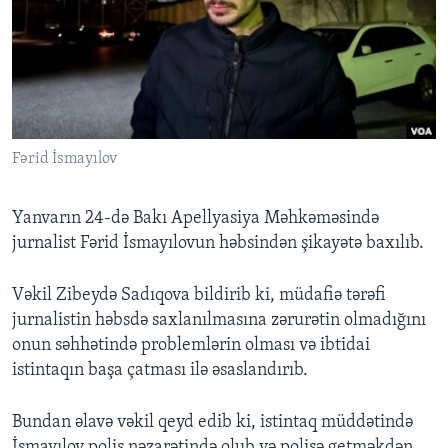
BIZI IZLƏYIN
Dillər
Fərid İsmayılov
Yanvarın 24-də Bakı Apellyasiya Məhkəməsində
jurnalist Fərid İsmayılovun həbsindən şikayətə baxılıb.
Vəkil Zibeydə Sadıqova bildirib ki, müdafiə tərəfi
jurnalistin həbsdə saxlanılmasına zərurətin olmadığını
onun səhhətində problemlərin olması və ibtidai
istintaqın başa çatması ilə əsaslandırıb.
Bundan əlavə vəkil qeyd edib ki, istintaq müddətində
İsmayılov polis nəzarətində olub və polisə getməkdən