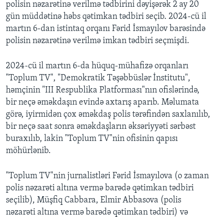
polisin nəzarətinə verilmə tədbirini dəyişərək 2 ay 20
gün müddətinə həbs qətimkan tədbiri seçib. 2024-cü il
martın 6-dan istintaq orqanı Fərid İsmayılov barəsində
polisin nəzarətinə verilmə imkan tədbiri seçmişdi.
2024-cü il martın 6-da hüquq-mühafizə orqanları
"Toplum TV", "Demokratik Təşəbbüslər İnstitutu",
həmçinin "III Respublika Platforması"nın ofislərində,
bir neçə əməkdaşın evində axtarış aparıb. Məlumata
görə, iyirmidən çox əməkdaş polis tərəfindən saxlanılıb,
bir neçə saat sonra əməkdaşların əksəriyyəti sərbəst
buraxılıb, lakin "Toplum TV"nin ofisinin qapısı
möhürlənib.
"Toplum TV"nin jurnalistləri Fərid İsmayılova (o zaman
polis nəzarəti altına vermə barədə qətimkan tədbiri
seçilib), Müşfiq Cabbara, Elmir Abbasova (polis
nəzarəti altına vermə barədə qətimkan tədbiri) və