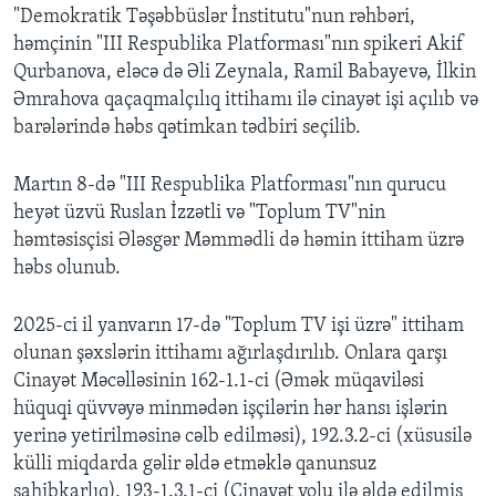
"Demokratik Təşəbbüslər İnstitutu"nun rəhbəri,
həmçinin "III Respublika Platforması"nın spikeri Akif
Qurbanova, eləcə də Əli Zeynala, Ramil Babayevə, İlkin
Əmrahova qaçaqmalçılıq ittihamı ilə cinayət işi açılıb və
barələrində həbs qətimkan tədbiri seçilib.
Martın 8-də "III Respublika Platforması"nın qurucu
heyət üzvü Ruslan İzzətli və "Toplum TV"nin
həmtəsisçisi Ələsgər Məmmədli də həmin ittiham üzrə
həbs olunub.
2025-ci il yanvarın 17-də "Toplum TV işi üzrə" ittiham
olunan şəxslərin ittihamı ağırlaşdırılıb. Onlara qarşı
Cinayət Məcəlləsinin 162-1.1-ci (Əmək müqaviləsi
hüquqi qüvvəyə minmədən işçilərin hər hansı işlərin
yerinə yetirilməsinə cəlb edilməsi), 192.3.2-ci (xüsusilə
külli miqdarda gəlir əldə etməklə qanunsuz
sahibkarlıq), 193-1.3.1-ci (Cinayət yolu ilə əldə edilmiş