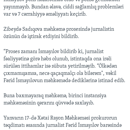
yayınmayıb. Bundan əlavə, ciddi sağlamlıq problemləri
var və 7 cərrahiyyə əməliyyatı keçirib.
Zibeydə Sadıqova məhkəmə prosesində jurnalistin
özünün də iştirak etdiyini bildirib.
“Proses zamanı İsmayılov bildirib ki, jurnalist
fəaliyyətinə görə həbs olunub, istintaqda ona irəli
sürülən ittihamlar isə sübuta yetirilməyib. “Ölkədən
çıxmamışamsa, necə qaçaqmalçı ola bilərəm", vəkil
Fərid İsmayılovun məhkəmədə dediklərinə istinad edib.
Buna baxmayaraq məhkəmə, birinci instansiya
məhkəməsinin qərarını qüvvədə saxlayıb.
Yanvarın 17-də Xətai Rayon Məhkəməsi prokurorun
təqdimatı əsasında jurnalist Fərid İsmayılov barəsində