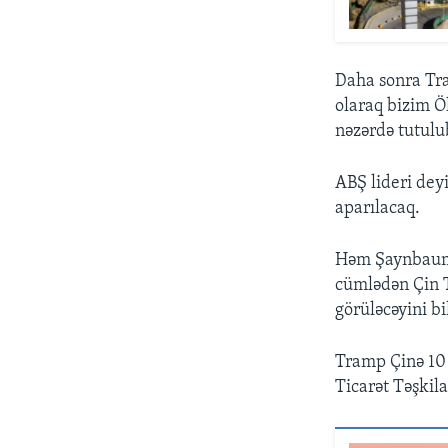
Daha sonra Tra
olaraq bizim Ö
nəzərdə tutulu
ABŞ lideri dey
aparılacaq.
Həm Şaynbaum, 
cümlədən Çin T
görüləcəyini bi
Tramp Çinə 10 f
Ticarət Təşkila