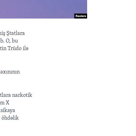
iş Ştatlara
ub. O, bu
in Trüdo ilə
 axınının
tlara narkotik
um X
ksikaya
 öhdəlik