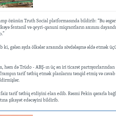
mp özünün Truth Social platformasında bildirib: “Bu əsgərl
lkəyə fentanil və qeyri-qanuni miqrantların axınını dayan
b.”
ib ki, gələn ayda ölkələr arasında sövdələşmə əldə etmək üç
həm də Trüdo - ABŞ-ın üç ən iri ticarət partnyorlarından i
rampın tarif tətbiq etmək planlarını tənqid etmiş və cavab 
ldirmişlər.
aiz tarif tətbiq etdiyini elan edib. Rəsmi Pekin qərarla ba
tına şikayət edəcəyini bildirib.