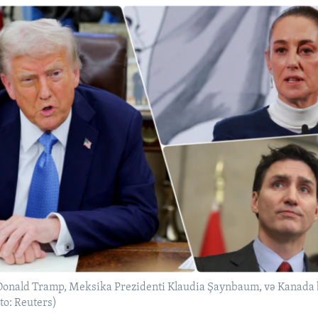
Donald Tramp, Meksika Prezidenti Klaudia Şaynbaum, və Kanada 
to: Reuters)