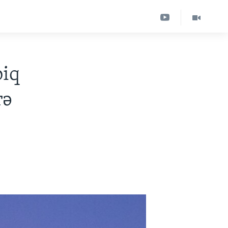
biq
rə