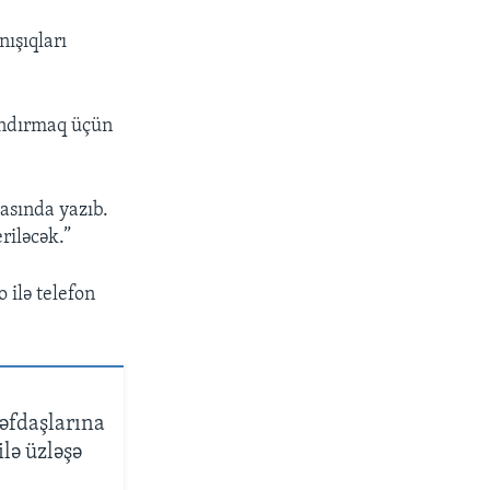
nışıqları
yandırmaq üçün
asında yazıb.
riləcək.”
 ilə telefon
rəfdaşlarına
ilə üzləşə