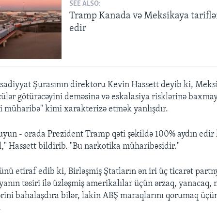
SEE ALSO:
Tramp Kanada və Meksikaya tariflər
edir
tisadiyyat Şurasının direktoru Kevin Hassett deyib ki, Mek
çülər götürəcəyini deməsinə və eskalasiya risklərinə baxma
ari müharibə" kimi xarakterizə etmək yanlışdır.
yun - orada Prezident Tramp qəti şəkildə 100% aydın edir ki
," Hassett bildirib. "Bu narkotika müharibəsidir."
ü etiraf edib ki, Birləşmiş Ştatların ən iri üç ticarət part
siyanın təsiri ilə üzləşmiş amerikalılar üçün ərzaq, yanacaq,
rini bahalaşdıra bilər, lakin ABŞ maraqlarını qorumaq üçü
.