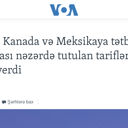
Kanada və Meksikaya tət
sı nəzərdə tutulan tariflə
verdi
Şərhlərə bax