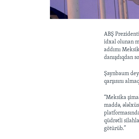
ABŞ Prezidenti
idxal olunan ma
addımı Meksik
danışdıqdan so
Şaynbaum deyib
qarşısını alma
“Meksika şimal
maddə, ələlxü
platformasında
qüdrətli silah
götürüb.”