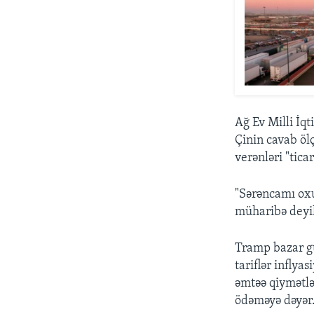
Ağ Ev Milli İq
Çinin cavab öl
verənləri "tic
"Sərəncamı oxu
müharibə deyil
Tramp bazar gün
tariflər inflya
əmtəə qiymətlə
ödəməyə dəyər