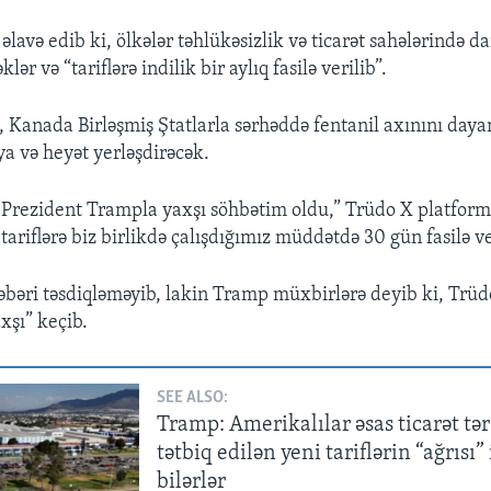
əlavə edib ki, ölkələr təhlükəsizlik və ticarət sahələrində da
ər və “tariflərə indilik bir aylıq fasilə verilib”.
, Kanada Birləşmiş Ştatlarla sərhəddə fentanil axınını da
ya və heyət yerləşdirəcək.
Prezident Trampla yaxşı söhbətim oldu,” Trüdo X platform
tariflərə biz birlikdə çalışdığımız müddətdə 30 gün fasilə ve
əbəri təsdiqləməyib, lakin Tramp müxbirlərə deyib ki, Trüdo
xşı” keçib.
SEE ALSO:
Tramp: Amerikalılar əsas ticarət tə
tətbiq edilən yeni tariflərin “ağrısı” 
bilərlər