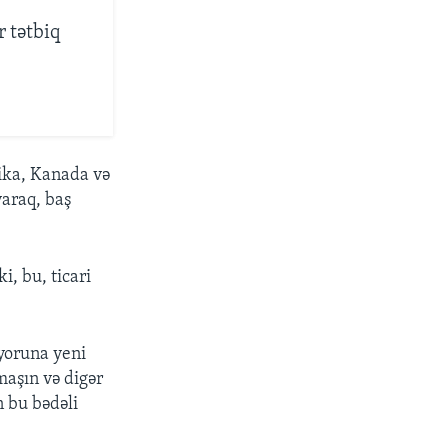
 tətbiq
sika, Kanada və
yaraq, baş
, bu, ticari
nyoruna yeni
 maşın və digər
n bu bədəli