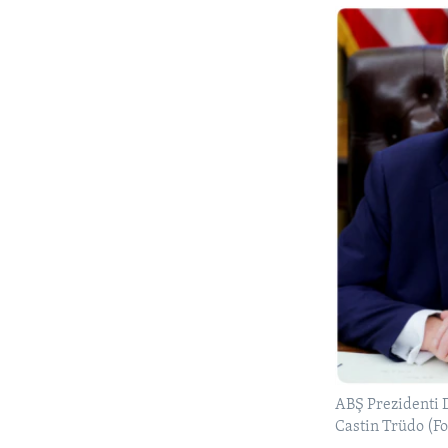
ABŞ Prezidenti 
Castin Trüdo (Fo