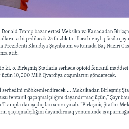
 Donald Tramp bazar ertəsi Meksika və Kanadadan Birləşm
llara tətbiq ediləcək 25 faizlik tariflərə bir aylıq fasilə qoy
a Prezidenti Klaudiya Şaynbaum və Kanada Baş Naziri Cast
nra atıb.
 ki, o, Birləşmiş Ştatlarla sərhədə opioid fentanil maddəsi
q üçün 10,000 Milli Qvardiya qoşunlarını göndərəcək.
 sərhədini möhkəmləndirəcək ... Meksikadan Birləşmiş Şta
susu fentanil qaçaqmalçılığını dayandırmaq üçün,” Şaynba
 Trampla danışqdıqdan sonra yazıb. “Birləşmiş Ştatlar Me
ların qaçaqmalçılığını dayandırmaq yönümündə iş aparmağa