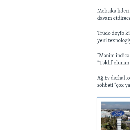
Meksika lideri 
davam etdirəcəkl
Trüdo deyib ki
yeni texnologi
“Mənim indicə 
“Təklif olunan 
Ağ Ev dərhal x
söhbəti “çox ya