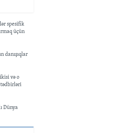
ər spesifik
dırmaq üçün
ün danışıqlar
kisi və o
tədbirləri
ğlı Dünya