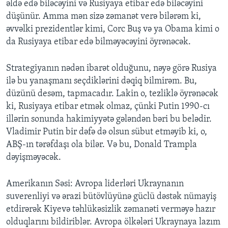
əldə edə biləcəyini və Rusiyaya etibar edə biləcəyini
düşünür. Amma mən sizə zəmanət verə bilərəm ki,
əvvəlki prezidentlər kimi, Corc Buş və ya Obama kimi o
da Rusiyaya etibar edə bilməyəcəyini öyrənəcək.
Strategiyanın nədən ibarət olduğunu, nəyə görə Rusiya
ilə bu yanaşmanı seçdiklərini dəqiq bilmirəm. Bu,
düzünü desəm, tapmacadır. Lakin o, tezliklə öyrənəcək
ki, Rusiyaya etibar etmək olmaz, çünki Putin 1990-cı
illərin sonunda hakimiyyətə gələndən bəri bu belədir.
Vladimir Putin bir dəfə də olsun sübut etməyib ki, o,
ABŞ-ın tərəfdaşı ola bilər. Və bu, Donald Trampla
dəyişməyəcək.
Amerikanın Səsi: Avropa liderləri Ukraynanın
suverenliyi və ərazi bütövlüyünə güclü dəstək nümayiş
etdirərək Kiyevə təhlükəsizlik zəmanəti verməyə hazır
olduqlarını bildiriblər. Avropa ölkələri Ukraynaya lazım