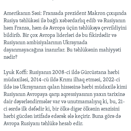
Amerikanın Səsi: Fransada prezident Makron çıxışında
Rusiya təhlükəsi ilə bağlı xəbərdarlıq edib və Rusiyanın
həm Fransa, həm də Avropa üçün təhlükəyə çevrildiyini
bildirib. Bir çox Avropa liderləri də bu fikirdədir və
Rusiyanın ambisiyalarının Ukraynada
dayanmayacağına inanırlar. Bu təhlükənin mahiyyəti
nədir?
Lyuk Koffi: Rusiyanın 2008-ci ildə Gürcüstana hərbi
müdaxiləsi, 2014-cü ildə Krımı ilhaq etməsi, 2022-ci
ildə isə Ukraynanın qalan hissəsinə hərbi müdaxilə kimi
Rusiyanın Avropaya qarşı aqressiyasının yaxın tarixinə
dair dəyərləndirmələr var və unutmamalıyıq ki, bu, 21-
ci əsrdə ilk dəfədir ki, bir ölkə digər ölkənin ərazisini
hərbi gücdən istifadə edərək ələ keçirir. Buna görə də
Avropa Rusiyanı təhlükə hesab edir.