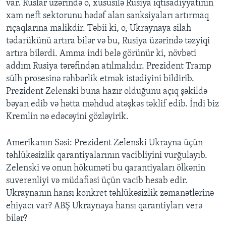
var. Ruslar üzərində o, xüsusilə Rusiya iqtisadiyyatının
xam neft sektorunu hədəf alan sanksiyaları artırmaq
rıçaqlarına malikdir. Təbii ki, o, Ukraynaya silah
tədarükünü artıra bilər və bu, Rusiya üzərində təzyiqi
artıra bilərdi. Amma indi belə görünür ki, növbəti
addım Rusiya tərəfindən atılmalıdır. Prezident Tramp
sülh prosesinə rəhbərlik etmək istədiyini bildirib.
Prezident Zelenski buna hazır olduğunu açıq şəkildə
bəyan edib və hətta məhdud atəşkəs təklif edib. İndi biz
Kremlin nə edəcəyini gözləyirik.
Amerikanın Səsi: Prezident Zelenski Ukrayna üçün
təhlükəsizlik qarantiyalarının vacibliyini vurğulayıb.
Zelenski və onun hökuməti bu qarantiyaları ölkənin
suverenliyi və müdafiəsi üçün vacib hesab edir.
Ukraynanın hansı konkret təhlükəsizlik zəmanətlərinə
ehiyacı var? ABŞ Ukraynaya hansı qarantiyları verə
bilər?