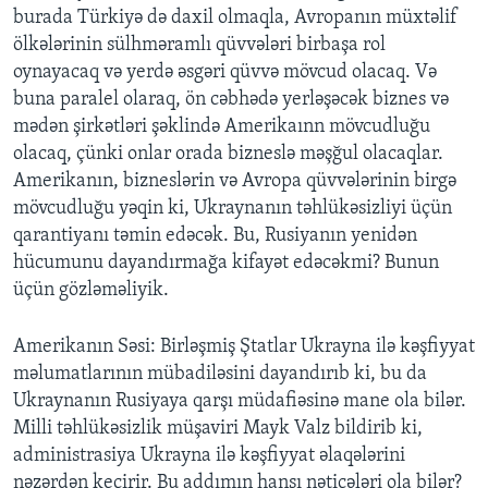
burada Türkiyə də daxil olmaqla, Avropanın müxtəlif
ölkələrinin sülhməramlı qüvvələri birbaşa rol
oynayacaq və yerdə əsgəri qüvvə mövcud olacaq. Və
buna paralel olaraq, ön cəbhədə yerləşəcək biznes və
mədən şirkətləri şəklində Amerikaınn mövcudluğu
olacaq, çünki onlar orada bizneslə məşğul olacaqlar.
Amerikanın, bizneslərin və Avropa qüvvələrinin birgə
mövcudluğu yəqin ki, Ukraynanın təhlükəsizliyi üçün
qarantiyanı təmin edəcək. Bu, Rusiyanın yenidən
hücumunu dayandırmağa kifayət edəcəkmi? Bunun
üçün gözləməliyik.
Amerikanın Səsi: Birləşmiş Ştatlar Ukrayna ilə kəşfiyyat
məlumatlarının mübadiləsini dayandırıb ki, bu da
Ukraynanın Rusiyaya qarşı müdafiəsinə mane ola bilər.
Milli təhlükəsizlik müşaviri Mayk Valz bildirib ki,
administrasiya Ukrayna ilə kəşfiyyat əlaqələrini
nəzərdən keçirir. Bu addımın hansı nəticələri ola bilər?