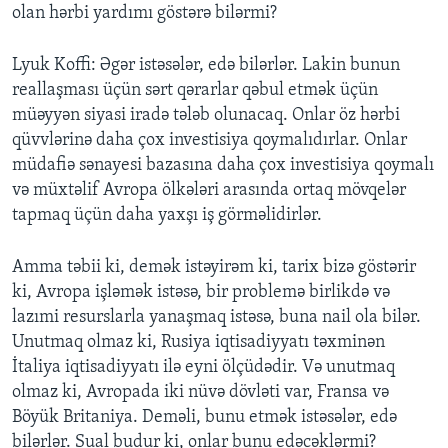
olan hərbi yardımı göstərə bilərmi?
Lyuk Koffi: Əgər istəsələr, edə bilərlər. Lakin bunun
reallaşması üçün sərt qərarlar qəbul etmək üçün
müəyyən siyasi iradə tələb olunacaq. Onlar öz hərbi
qüvvlərinə daha çox investisiya qoymalıdırlar. Onlar
müdafiə sənayesi bazasına daha çox investisiya qoymalı
və müxtəlif Avropa ölkələri arasında ortaq mövqelər
tapmaq üçün daha yaxşı iş görməlidirlər.
Amma təbii ki, demək istəyirəm ki, tarix bizə göstərir
ki, Avropa işləmək istəsə, bir problemə birlikdə və
lazımi resurslarla yanaşmaq istəsə, buna nail ola bilər.
Unutmaq olmaz ki, Rusiya iqtisadiyyatı təxminən
İtaliya iqtisadiyyatı ilə eyni ölçüdədir. Və unutmaq
olmaz ki, Avropada iki nüvə dövləti var, Fransa və
Böyük Britaniya. Deməli, bunu etmək istəsələr, edə
bilərlər. Sual budur ki, onlar bunu edəcəklərmi?