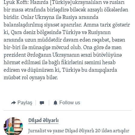
Lyuk Koffi: Hazırda [Türkiyə]ukraynalıları və rusları
bir masa ətrafında birləşdirə biləcək azsaylı ölkələrdən
biridir. Onlar Ukrayna ilə Rusiya arasında
balanslaşdırılmış siyasət aparırlar. Amma tarix göstərir
ki, Qara dəniz bölgəsində Türkiyə və Rusiyanın
arasında uzun müddətdir davam edən rəqabət, bəzən
bir-biri ilə münaqişə mövcud olub. Ona görə də mən
prezident Ərdoğanın Ukraynanın ərazi bütövlüyünə
hörmət edilməsi ilə bağlı fikirlərini səmimi hesab
edirəm və düşünürəm ki, Türkiyə bu danışıqlarda
müsbət rol oynaya bilər.
Paylaş
Follow us
Dilşad Əliyarlı
Jurnalist və yazar Dilşad Əliyarlı 20 ildən artıqdır