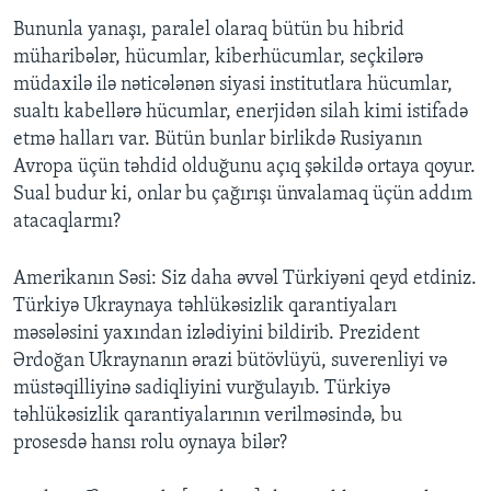
Bununla yanaşı, paralel olaraq bütün bu hibrid
müharibələr, hücumlar, kiberhücumlar, seçkilərə
müdaxilə ilə nəticələnən siyasi institutlara hücumlar,
sualtı kabellərə hücumlar, enerjidən silah kimi istifadə
etmə halları var. Bütün bunlar birlikdə Rusiyanın
Avropa üçün təhdid olduğunu açıq şəkildə ortaya qoyur.
Sual budur ki, onlar bu çağırışı ünvalamaq üçün addım
atacaqlarmı?
Amerikanın Səsi: Siz daha əvvəl Türkiyəni qeyd etdiniz.
Türkiyə Ukraynaya təhlükəsizlik qarantiyaları
məsələsini yaxından izlədiyini bildirib. Prezident
Ərdoğan Ukraynanın ərazi bütövlüyü, suverenliyi və
müstəqilliyinə sadiqliyini vurğulayıb. Türkiyə
təhlükəsizlik qarantiyalarının verilməsində, bu
prosesdə hansı rolu oynaya bilər?