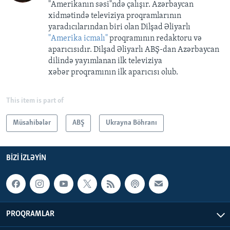
"Amerikanın səsi"ndə çalışır. Azərbaycan
xidmətində televiziya proqramlarının
yaradıcılarından biri olan Dilşad Əliyarlı
"Amerika icmalı"
proqramının redaktoru və
aparıcısıdır. Dilşad Əliyarlı ABŞ-dan Azərbaycan
dilində yayımlanan ilk televiziya
xəbər proqramının ilk aparıcısı olub.
This item is part of
Müsahibələr
ABŞ
Ukrayna Böhranı
BIZI IZLƏYIN
PROQRAMLAR