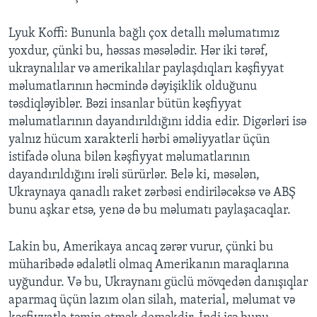
Lyuk Koffi: Bununla bağlı çox detallı məlumatımız
yoxdur, çünki bu, həssas məsələdir. Hər iki tərəf,
ukraynalılar və amerikalılar paylaşdıqları kəşfiyyat
məlumatlarının həcmində dəyişiklik olduğunu
təsdiqləyiblər. Bəzi insanlar bütün kəşfiyyat
məlumatlarının dayandırıldığını iddia edir. Digərləri isə
yalnız hücum xarakterli hərbi əməliyyatlar üçün
istifadə oluna bilən kəşfiyyat məlumatlarının
dayandırıldığını irəli sürürlər. Belə ki, məsələn,
Ukraynaya qanadlı raket zərbəsi endiriləcəksə və ABŞ
bunu aşkar etsə, yenə də bu məlumatı paylaşacaqlar.
Lakin bu, Amerikaya ancaq zərər vurur, çünki bu
müharibədə ədalətli olmaq Amerikanın maraqlarına
uyğundur. Və bu, Ukraynanı güclü mövqedən danışıqlar
aparmaq üçün lazım olan silah, material, məlumat və