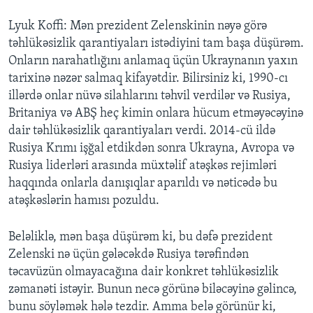
Lyuk Koffi: Mən prezident Zelenskinin nəyə görə
təhlükəsizlik qarantiyaları istədiyini tam başa düşürəm.
Onların narahatlığını anlamaq üçün Ukraynanın yaxın
tarixinə nəzər salmaq kifayətdir. Bilirsiniz ki, 1990-cı
illərdə onlar nüvə silahlarını təhvil verdilər və Rusiya,
Britaniya və ABŞ heç kimin onlara hücum etməyəcəyinə
dair təhlükəsizlik qarantiyaları verdi. 2014-cü ildə
Rusiya Krımı işğal etdikdən sonra Ukrayna, Avropa və
Rusiya liderləri arasında müxtəlif atəşkəs rejimləri
haqqında onlarla danışıqlar aparıldı və nəticədə bu
atəşkəslərin hamısı pozuldu.
Beləliklə, mən başa düşürəm ki, bu dəfə prezident
Zelenski nə üçün gələcəkdə Rusiya tərəfindən
təcavüzün olmayacağına dair konkret təhlükəsizlik
zəmanəti istəyir. Bunun necə görünə biləcəyinə gəlincə,
bunu söyləmək hələ tezdir. Amma belə görünür ki,