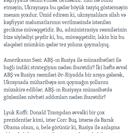
kəşfiyyatla təmin etmək deməkdir. İndi isə bunu
etməyin, Ukraynaya bu qədər böyük təzyiq göstərməyin
mənası yoxdur. Ümid edirəm ki, ukraynalılara silah və
kəşfiyyat məlumatlarının verilməsində istənilən
gecikmə müvəqqətidir. Bu, administrasiya rəsmilərinin
bizə söylədiyi şeydir ki, bu, müvəqqətidir, lakin biz bu
əlaqələri mümkün qədər tez yoluna qoymalıyıq.
Amerikanın Səsi: ABŞ-ın Rusiya ilə münasibətləri ilə
bağlı indiki strategiyası nədən ibarətdir? İki həftə əvvəl
ABŞ və Rusiya rəsmiləri Ər-Riyadda bir araya gələrək,
Ukraynada müharibəyə son qoymağın yollarını
müzakirə ediblər. ABŞ-ın Rusiyaya münasibətdə
gözlənilən növbəti addımları nədən ibarətdir?
Lyuk Koffi: Donald Trampdan əvvəlki bir çox
prezidentlər kimi, istər Corc Buş, istərsə də Barak
Obama olsun, o, belə görünür ki, Rusiya ilə anlaşma