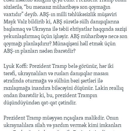
edən məktub aldığını qeyd edib. Prezident Tramp onun
sözlərilə, “bu mənasız müharibəyə son qoymağın
vaxtıdır” deyib. ABŞ-ın milli təhlükəsizlik müşaviri
Mayk Valz bildirib ki, ABŞ sürətlə sülh danışıqlarına
başlamaq və Ukrayna ilə təbii ehtiyatlar haqqında sazişi
yekunlaşdırmaq üçün işlıəyir. ABŞ müharibəyə necə son
qoymağı planlaşdırır? Münaqişəni həll etmək üçün
ABŞ-ın planları nədən ibarətdir?
Lyuk Koffi: Prezident Tramp belə görünür, hər iki
tərəfi, ukraynalıları və rusları danışıqlar masası
ətrafında oturmağa və sülhün bəzi şərtləri ilə
razılaşmağa inandıra biləcəyini düşünür. Lakin reallıq
ondan ibarətdir ki, bu, prezident Trampın
düşündüyündən qat-qat çətindir.
Prezident Tramp müəyyən rıçaqlara malikdir. Onun
ukraynalılara silah və yardım vermək kimi imkanları