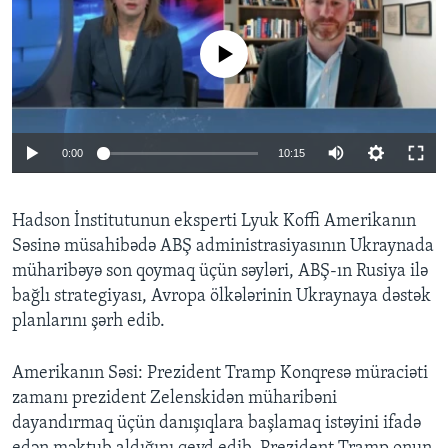
BIZI IZLƏYIN
No media source currently available
Dillər
Auto
0:00
10:15
240p
Hadson İnstitutunun eksperti Lyuk Koffi Amerikanın
360p
Səsinə müsahibədə ABŞ administrasiyasının Ukraynada
480p
Auto
240p
360p
480p
müharibəyə son qoymaq üçün səyləri, ABŞ-ın Rusiya ilə
720p
bağlı strategiyası, Avropa ölkələrinin Ukraynaya dəstək
720p
1080p
planlarını şərh edib.
1080p
Amerikanın Səsi: Prezident Tramp Konqresə müraciəti
zamanı prezident Zelenskidən müharibəni
dayandırmaq üçün danışıqlara başlamaq istəyini ifadə