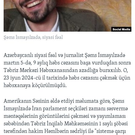
BIZI IZLƏYIN
Şəms İsmayılzadə, siyasi fəal
Dillər
Azərbaycanlı siyasi fəal və jurnalist Şəms İsmayılzadə
martın 5-də, 9 aylıq həbs cəzasını başa vurduqdan sonra
Təbriz Mərkəzi Həbsxanasından azadlığa buraxılıb. O,
23 iyun 2024-cü il tarixində həbs cəzasını çəkmək üçün
həbsxanaya köçürülmüşdü.
Amerikanın Səsinin əldə etdiyi məlumata görə, Şəms
İsmayılzadə İran parlament seçkiləri zamanı səsvermə
məntəqələrinin görüntülərini çəkməsi və yayımlaması
səbəbindən Təbriz İnqilab Məhkəməsinin 1 saylı şöbəsi
tərəfindən hakim Həmlbərin sədrliyi ilə "sistemə qarşı