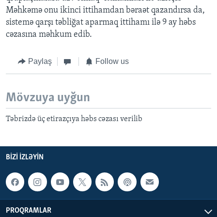
Məhkəmə onu ikinci ittihamdan bəraət qazandırsa da,
sistemə qarşı təbliğat aparmaq ittihamı ilə 9 ay həbs
cəzasına məhkum edib.
Paylaş
Follow us
Mövzuya uyğun
Təbrizdə üç etirazçıya həbs cəzası verilib
BIZI IZLƏYIN
PROQRAMLAR