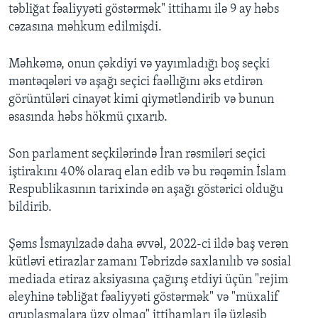
təbliğat fəaliyyəti göstərmək" ittihamı ilə 9 ay həbs
cəzasına məhkum edilmişdi.
Məhkəmə, onun çəkdiyi və yayımladığı boş seçki
məntəqələri və aşağı seçici faəllığını əks etdirən
görüntüləri cinayət kimi qiymətləndirib və bunun
əsasında həbs hökmü çıxarıb.
Son parlament seçkilərində İran rəsmiləri seçici
iştirakını 40% olaraq elan edib və bu rəqəmin İslam
Respublikasının tarixində ən aşağı göstərici olduğu
bildirib.
Şəms İsmayılzadə daha əvvəl, 2022-ci ildə baş verən
kütləvi etirazlar zamanı Təbrizdə saxlanılıb və sosial
mediada etiraz aksiyasına çağırış etdiyi üçün "rejim
əleyhinə təbliğat fəaliyyəti göstərmək" və "müxalif
qruplaşmalara üzv olmaq" ittihamları ilə üzləşib