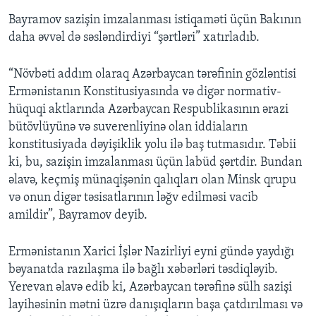
Bayramov sazişin imzalanması istiqaməti üçün Bakının
daha əvvəl də səsləndirdiyi “şərtləri” xatırladıb.
“Növbəti addım olaraq Azərbaycan tərəfinin gözləntisi
Ermənistanın Konstitusiyasında və digər normativ-
hüquqi aktlarında Azərbaycan Respublikasının ərazi
bütövlüyünə və suverenliyinə olan iddiaların
konstitusiyada dəyişiklik yolu ilə baş tutmasıdır. Təbii
ki, bu, sazişin imzalanması üçün labüd şərtdir. Bundan
əlavə, keçmiş münaqişənin qalıqları olan Minsk qrupu
və onun digər təsisatlarının ləğv edilməsi vacib
amildir”, Bayramov deyib.
Ermənistanın Xarici İşlər Nazirliyi eyni gündə yaydığı
bəyanatda razılaşma ilə bağlı xəbərləri təsdiqləyib.
Yerevan əlavə edib ki, Azərbaycan tərəfinə sülh sazişi
layihəsinin mətni üzrə danışıqların başa çatdırılması və