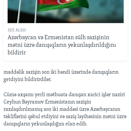
SEE ALSO:
Azərbaycan və Ermənistan sülh sazişinin
mətni üzrə danışıqların yekunlaşdırıldığını
bildirir
maddəlik sazişin son iki bəndi üzərində danışıqların
getdiyini bildirirdilər.
Cümə axşamı yerli mətbuata danışan xarici işlər naziri
Ceyhun Bayramov Ermənistanın sazişin
razılaşdırılmamış son iki maddəsi üzrə Azərbaycanın
təkliflərini qəbul etdiyini və saziş layihəsinin mətni üzrə
danışıqların yekunlaşdığını elan edib.