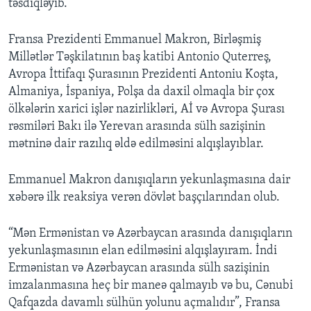
təsdiqləyib.
Fransa Prezidenti Emmanuel Makron, Birləşmiş
Millətlər Təşkilatının baş katibi Antonio Quterreş,
Avropa İttifaqı Şurasının Prezidenti Antoniu Koşta,
Almaniya, İspaniya, Polşa da daxil olmaqla bir çox
ölkələrin xarici işlər nazirlikləri, Aİ və Avropa Şurası
rəsmiləri Bakı ilə Yerevan arasında sülh sazişinin
mətninə dair razılıq əldə edilməsini alqışlayıblar.
Emmanuel Makron danışıqların yekunlaşmasına dair
xəbərə ilk reaksiya verən dövlət başçılarından olub.
“Mən Ermənistan və Azərbaycan arasında danışıqların
yekunlaşmasının elan edilməsini alqışlayıram. İndi
Ermənistan və Azərbaycan arasında sülh sazişinin
imzalanmasına heç bir maneə qalmayıb və bu, Cənubi
Qafqazda davamlı sülhün yolunu açmalıdır”, Fransa