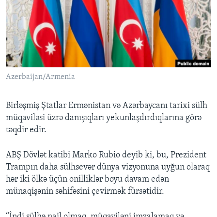
BIZI IZLƏYIN
Dillər
Azerbaijan/Armenia
Birləşmiş Ştatlar Ermənistan və Azərbaycanı tarixi sülh
müqaviləsi üzrə danışıqları yekunlaşdırdıqlarına görə
təqdir edir.
ABŞ Dövlət katibi Marko Rubio deyib ki, bu, Prezident
Trampın daha sülhsevər dünya vizyonuna uyğun olaraq
hər iki ölkə üçün onilliklər boyu davam edən
münaqişənin səhifəsini çevirmək fürsətidir.
“İndi sülhə nail olmaq, müqaviləni imzalamaq və