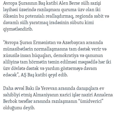
Avropa Şurasının Baş katibi Alen Berse sülh sazişi
layihəsi üzərində razılaşmanı quruma üzv olan iki
ölkənin bu potensialı reallaşdırmaq, regionda sabit və
davamlı sülh yaratmaq iradəsinin sübutu kimi
qiymətləndirib.
“Avropa Şurası Ermənistan və Azərbaycan arasında
münasibətlərin normallaşmasına tam dəstək verir və
xüsusilə insan hüquqları, demokratiya və qanunun
aliliyinə tam hörmətin təmin edilməsi məqsədilə hər iki
üzv dövlətə dəstək və yardım göstərməyə davam
edəcək”, AŞ Baş katibi qeyd edib.
Daha əvvəl Bakı ilə Yerevan arasında danışıqlara ev
sahibliyi etmiş Almaniyanın xarici işlər naziri Annalena
Berbok tərəflər arasında razılaşmanın “ümidverici”
olduğunu deyib.