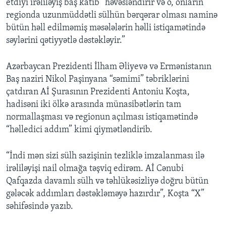
etdiyi irəliləyiş baş katib “həvəsləndirir və o, onların
regionda uzunmüddətli sülhün bərqərar olması naminə
bütün həll edilməmiş məsələlərin həlli istiqamətində
səylərini qətiyyətlə dəstəkləyir.”
Azərbaycan Prezidenti İlham Əliyevə və Ermənistanın
Baş naziri Nikol Paşinyana “səmimi” təbriklərini
çatdıran Aİ Şurasının Prezidenti Antoniu Koşta,
hadisəni iki ölkə arasında münasibətlərin tam
normallaşması və regionun açılması istiqamətində
“həlledici addım” kimi qiymətləndirib.
“İndi mən sizi sülh sazişinin tezliklə imzalanması ilə
irəliləyişi nail olmağa təşviq edirəm. Aİ Cənubi
Qafqazda davamlı sülh və təhlükəsizliyə doğru bütün
gələcək addımları dəstəkləməyə hazırdır”, Koşta “X”
səhifəsində yazıb.