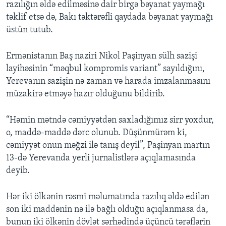
razılığın əldə edilməsinə dair birgə bəyanat yaymağı
təklif etsə də, Bakı təktərəfli qaydada bəyanat yaymağı
üstün tutub.
Ermənistanın Baş naziri Nikol Paşinyan sülh sazişi
layihəsinin “məqbul kompromis variant” sayıldığını,
Yerevanın sazişin nə zaman və harada imzalanmasını
müzakirə etməyə hazır olduğunu bildirib.
“Həmin mətndə cəmiyyətdən saxladığımız sirr yoxdur,
o, maddə-maddə dərc olunub. Düşünmürəm ki,
cəmiyyət onun məğzi ilə tanış deyil”, Paşinyan martın
13-də Yerevanda yerli jurnalistlərə açıqlamasında
deyib.
Hər iki ölkənin rəsmi məlumatında razılıq əldə edilən
son iki maddənin nə ilə bağlı olduğu açıqlanmasa da,
bunun iki ölkənin dövlət sərhədində üçüncü tərəflərin