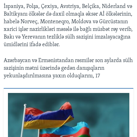
İspaniya, Polşa, Çexiya, Avstriya, Belçika, Niderland və
Baltikyanı ölkələr də daxil olmaqla əksər Aİ ölkələrinin,
habelə Norveç, Monteneqro, Moldova və Gürcüstanın
xarici işlər nazirlikləri məsələ ilə bağlı müsbət rəy verib,
Bakı və Yerevanın tezliklə sülh sazişini imzalayacağına
ümidlərini ifadə ediblər.
Azərbaycan və Ermənistandan rəsmilər son aylarda sülh
sazişinin mətni üzərində gedən danışıqların
yekunlaşdırılmasına yaxın olduqlarını, 17