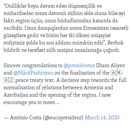
“Onilliklər boyu davam edən düşmənçilik və
müharibədən sonra davamlı sülhün əldə oluna biləcəyi
faktı region üçün, onun hüdudlarından kənarda da
vacibdir. Uzun danışıqlardan sonra Ermənistan cəsarətli
güzəştlərə gedir və bizim hər iki ölkəni müşayiət
etdiyimiz yolda bu son addımı mümkün edir”, Berbok
bildirib və tərəfləri sülh sazişini imzalamağa çağırıb.
Sincere congratulations to
@presidentaz
Ilham Aliyev
and
@NikolPashinyan
on the finalisation of the 🇦🇲-
🇦🇿 peace treaty text. A decisive step towards the full
normalisation of relations between Armenia and
Azerbaijan and the opening of the region. I now
encourage you to move…
— António Costa (@eucopresident)
March 14, 2025