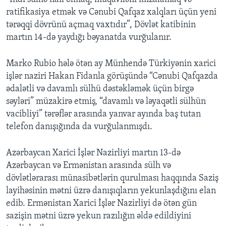
ratifikasiya etmək və Cənubi Qafqaz xalqları üçün yeni
tərəqqi dövrünü açmaq vaxtıdır”, Dövlət katibinin
martın 14-də yaydığı bəyanatda vurğulanır.
Marko Rubio hələ ötən ay Münhendə Türkiyənin xarici
işlər naziri Hakan Fidanla görüşündə “Cənubi Qafqazda
ədalətli və davamlı sülhü dəstəkləmək üçün birgə
səyləri” müzakirə etmiş, “davamlı və ləyaqətli sülhün
vacibliyi” tərəflər arasında yanvar ayında baş tutan
telefon danışığında da vurğulanmışdı.
Azərbaycan Xarici İşlər Nazirliyi martın 13-də
Azərbaycan və Ermənistan arasında sülh və
dövlətlərarası münasibətlərin qurulması haqqında Saziş
layihəsinin mətni üzrə danışıqların yekunlaşdığını elan
edib. Ermənistan Xarici İşlər Nazirliyi də ötən gün
sazişin mətni üzrə yekun razılığın əldə edildiyini