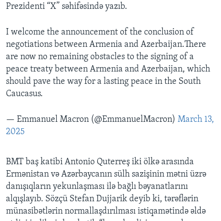
Prezidenti “X” səhifəsində yazıb.
I welcome the announcement of the conclusion of
negotiations between Armenia and Azerbaijan.There
are now no remaining obstacles to the signing of a
peace treaty between Armenia and Azerbaijan, which
should pave the way for a lasting peace in the South
Caucasus.
— Emmanuel Macron (@EmmanuelMacron)
March 13,
2025
BMT baş katibi Antonio Quterreş iki ölkə arasında
Ermənistan və Azərbaycanın sülh sazişinin mətni üzrə
danışıqların yekunlaşması ilə bağlı bəyanatlarını
alqışlayıb. Sözçü Stefan Dujjarik deyib ki, tərəflərin
münasibətlərin normallaşdırılması istiqamətində əldə