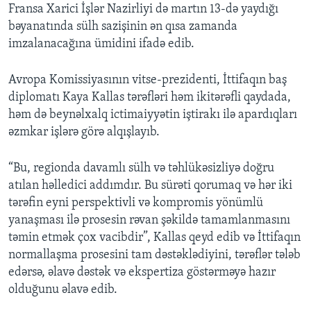
Fransa Xarici İşlər Nazirliyi də martın 13-də yaydığı
bəyanatında sülh sazişinin ən qısa zamanda
imzalanacağına ümidini ifadə edib.
Avropa Komissiyasının vitse-prezidenti, İttifaqın baş
diplomatı Kaya Kallas tərəfləri həm ikitərəfli qaydada,
həm də beynəlxalq ictimaiyyətin iştirakı ilə apardıqları
əzmkar işlərə görə alqışlayıb.
“Bu, regionda davamlı sülh və təhlükəsizliyə doğru
atılan həlledici addımdır. Bu sürəti qorumaq və hər iki
tərəfin eyni perspektivli və kompromis yönümlü
yanaşması ilə prosesin rəvan şəkildə tamamlanmasını
təmin etmək çox vacibdir”, Kallas qeyd edib və İttifaqın
normallaşma prosesini tam dəstəklədiyini, tərəflər tələb
edərsə, əlavə dəstək və ekspertiza göstərməyə hazır
olduğunu əlavə edib.