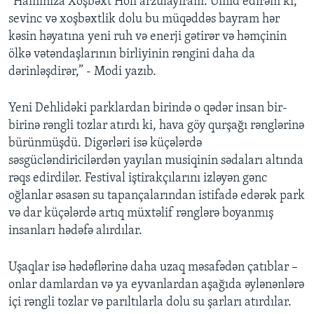
“Hamınıza Xoşbəxt Holi arzulayıram. Ümid edirəm ki,
sevinc və xoşbəxtlik dolu bu müqəddəs bayram hər
kəsin həyatına yeni ruh və enerji gətirər və həmçinin
ölkə vətəndaşlarının birliyinin rəngini daha da
dərinləşdirər,” - Modi yazıb.
Yeni Dehlidəki parklardan birində o qədər insan bir-
birinə rəngli tozlar atırdı ki, hava göy qurşağı rənglərinə
bürünmüşdü. Digərləri isə küçələrdə
səsgücləndiricilərdən yayılan musiqinin sədaları altında
rəqs edirdilər. Festival iştirakçılarını izləyən gənc
oğlanlar əsasən su tapançalarından istifadə edərək park
və dar küçələrdə artıq müxtəlif rənglərə boyanmış
insanları hədəfə alırdılar.
Uşaqlar isə hədəflərinə daha uzaq məsafədən çatıblar –
onlar damlardan və ya eyvanlardan aşağıda əylənənlərə
içi rəngli tozlar və parıltılarla dolu su şarları atırdılar.