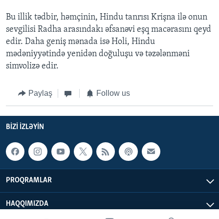
Bu illik tədbir, həmçinin, Hindu tanrısı Krişna ilə onun
sevgilisi Radha arasındakı əfsanəvi eşq macərasını qeyd
edir. Daha geniş mənada isə Holi, Hindu
mədəniyyətində yenidən doğuluşu və təzələnməni
simvolizə edir.
Paylaş
Follow us
BIZI IZLƏYIN
PROQRAMLAR
HAQQIMIZDA