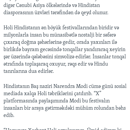
digər Cənubi Asiya ölkələrində və Hindistan
diasporasının üzvləri tərəfindən də qeyd olunur.
Holi Hindistanın ən böyük festivallarından biridir və
milyonlarla insan bu münasibətlə nostalji bir səfərə
çıxaraq doğma şəhərlərinə gedir, orada yaxınları ilə
birlikdə bayram gecəsində tonqallar yandıraraq xeyirin
şər üzərində qələbəsini simvolizə edirlər. İnsanlar tonqal
ətrafında toplaşaraq oxuyur, rəqs edir və Hindu
tanrılarına dua edirlər.
Hindistanın Baş naziri Narendra Modi cümə günü sosial
mediada xalqa Holi təbriklərini çatdırıb. “X”
platformasında paylaşımında Modi bu festivalın
insanları bir araya gətirməkdəki mühüm rolundan bəhs
edib.