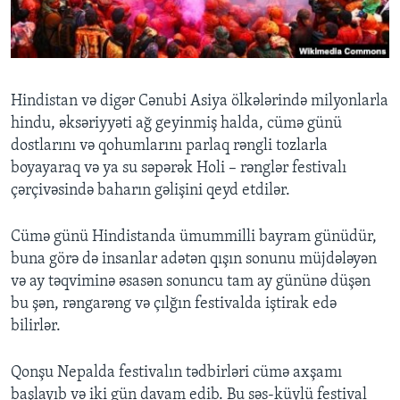
BIZI IZLƏYIN
Hindistan və digər Cənubi Asiya ölkələrində milyonlarla
hindu, əksəriyyəti ağ geyinmiş halda, cümə günü
Dillər
dostlarını və qohumlarını parlaq rəngli tozlarla
boyayaraq və ya su səpərək Holi – rənglər festivalı
çərçivəsində baharın gəlişini qeyd etdilər.
Cümə günü Hindistanda ümummilli bayram günüdür,
buna görə də insanlar adətən qışın sonunu müjdələyən
və ay təqviminə əsasən sonuncu tam ay gününə düşən
bu şən, rəngarəng və çılğın festivalda iştirak edə
bilirlər.
Qonşu Nepalda festivalın tədbirləri cümə axşamı
başlayıb və iki gün davam edib. Bu səs-küylü festival