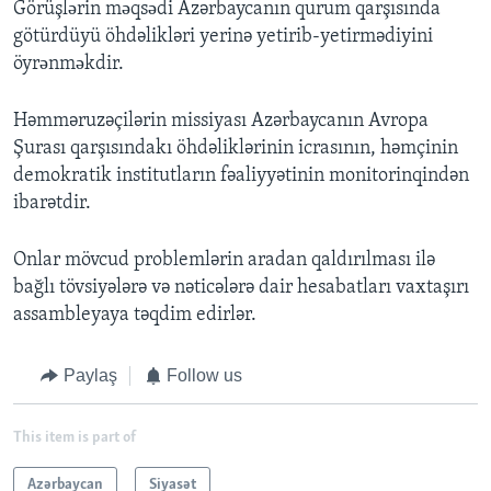
Görüşlәrin mәqsәdi Azərbaycanın qurum qarşısında
götürdüyü öhdəlikləri yerinə yetirib-yetirmədiyini
öyrәnmәkdir.
Həmməruzəçilərin missiyası Azərbaycanın Avropa
Şurası qarşısındakı öhdəliklərinin icrasının, həmçinin
demokratik institutların fəaliyyətinin monitorinqindən
ibarətdir.
Onlar mövcud problemlərin aradan qaldırılması ilə
bağlı tövsiyələrə və nəticələrə dair hesabatları vaxtaşırı
assambleyaya təqdim edirlər.
Paylaş
Follow us
This item is part of
Azərbaycan
Siyasət