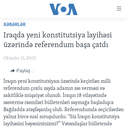
Accessibility
links
Skip
XƏBƏRLƏR
to
ANA SƏHİFƏ
Iraqda yeni konstitutsiya layihəsi
main
PROQRAMLAR
content
üzərində referendum başa çatdı
AZƏRBAYCAN
Skip
AMERIKA İCMALI
to
Oktyabr 15, 2005
DÜNYA
DÜNYAYA BAXIŞ
main
Paylaş
ABŞ
FAKTLAR NƏ DEYIR?
UKRAYNA BÖHRANI
Navigation
Skip
İRAN AZƏRBAYCANI
İraqın yeni konstitutsiyası üzərində keçirilən milli
İSRAIL-HƏMAS MÜNAQIŞƏSI
ABŞ SEÇKILƏRI 2024
to
referendum çoxlu sayda adamın səs verməsi və
VIDEOLAR
Search
sakitliklə müşaiyət olunub. İraqın 18 vilayətində
MEDIA AZADLIĞI
səsvermə rəsmiləri bülletenləri saymağa başladıqca
Bağdadda atəşfəşanlıq olub. Referendumda seçicilərdən
BAŞ MƏQALƏ
yalnız bircə sual soruşulurdu: “Siz İraqın konstitutsiya
layihəsini bəyənirsinizmi?” Vətəndaşlar bülletendə
LEARNING ENGLISH