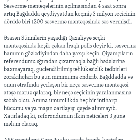
Səsvermə məntəqələrinin açılmasından 4 saat sonra
artıq Bağdadda qeydiyyatdan keçmiş 3 milyon seçicinin
dörddə biri 1200 səsvermə məntəqəsində səs vermişdi.
Əsasən Sünnilərin yaşadığı Qazaliyyə seçki
məntəqəsində keşik çəkən İraqlı polis deyir ki, səsvermə
hamının gözlədiyindən daha yaxşı keçib. Qiyamçıların
referendumu sğıradan çıxarmaqla bağlı hədələrinə
baxmayaraq, gücləndilrilmiş təhlükəsizlik tədbirləri
zorakılıqları bu gün minimuma endirib. Bağddadda və
onun ətrafında yerləşən bir neçə səsvermə məntəqəsi
atəşə məruz qalaraq, bir neçə seçicinin yaralanmasına
səbəb oldu. Amma ümumilikdə heç bir intiharçı
hücumu və ya maşın oartlayışı qeydə alınmayıb.
Xatırladaq ki, referendumun ilkin nəticələri 3 günə
məlum olacaq.