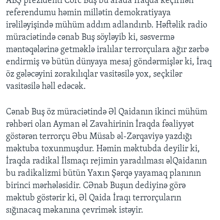
ABŞ prezidenti Corc Buş bu arada İraqda keçirilən
referendumu həmin millətin demokratiyaya
irəliləyişində mühüm addım adlandırıb. Həftəlik radio
müraciətində cənab Buş söyləyib ki, səsvermə
məntəqələrinə getməklə iralılar terrorçulara ağır zərbə
endirmiş və bütün dünyaya mesaj göndərmişlər ki, İraq
öz gələcəyini zorakılıqlar vasitəsilə yox, seçkilər
vasitəsilə həll edəcək.
Cənab Buş öz müraciətində Əl Qaidanın ikinci mühüm
rəhbəri olan Ayman əl Zavahirinin İraqda fəaliyyət
göstərən terrorçu Əbu Müsab əl-Zərqaviyə yazdığı
məktuba toxunmuşdur. Həmin məktubda deyilir ki,
İraqda radikal İlsmaçı rejimin yaradılması əlQaidanın
bu radikalizmi bütün Yaxın Şərqə yayamaq planının
birinci mərhələsidir. CƏnab Buşun dediyinə görə
məktub göstərir ki, Əl Qaida İraqı terrorçuların
sığınacaq məkanına çevrimək istəyir.