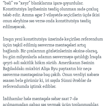
“bəli” və “xeyr” blanklarına işarə qoyurdular.
Konstitutsiya layihəsinin təsdiq olunması sadə çoxluq
BIZI IZLƏYIN
tələb edir. Amma əgər 3 vilayətdə seçicilərin üçdə ikisi
onun əleyhinə səs versə onda konstitutsiya təsdiq
edilməyəcək.
Dillər
İraqın yeni konstitutsiya üzərində keçirilən referendum
üçün təşkil edilmiş səsvermə məntəqələri artıq
bağlanıb. Bir çoxlarının gözlətinlərinin əksinə olaraq,
bu gün milyonlarla adamın səsverməyə qatıldığı İraqda
qeyri-adi sakitlik hökm sürüb. Amerikanın Səsinin
Bağdaddakı müxbiri Alişa Ryu paytaxtın bir neçə
səsvermə məntəqəsinə baş çəkib. Onun verdiyi xəbərə
əsasən belə görünür ki, iri sayda Sünni Ərəblər də
referendumda iştirak ediblər.
İzdihamlar hələ məntəqələ səhər saat 7-də
açılmamışdan qabaq səs vermək üçün toplanmışdılar.