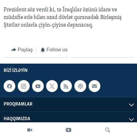
Prezident söz verdi ki, ta İraqlılar özünü idarə və
müdafiə edə bilən azad dövlət quranadək Birləşmiş
Ştatlar onlarla çiyin-çiyinə dayanacaq.
Paylaş
Follow us
BIZI IZLƏYIN
PROQRAMLAR
HAQQIMIZDA