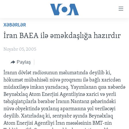
Accessibility
links
Skip
XƏBƏRLƏR
to
ANA SƏHİFƏ
İran BAEA ilə əməkdaşlığa hazırdır
main
PROQRAMLAR
content
Noyabr 05, 2005
AZƏRBAYCAN
Skip
AMERIKA İCMALI
to
DÜNYA
Paylaş
DÜNYAYA BAXIŞ
main
ABŞ
FAKTLAR NƏ DEYIR?
UKRAYNA BÖHRANI
İranın dövlət radiosunun məlumatında deyilib ki,
Navigation
hökumət mübahisəli nüvə proqramı ilə bağlı xaricdən
Skip
İRAN AZƏRBAYCANI
İSRAIL-HƏMAS MÜNAQIŞƏSI
ABŞ SEÇKILƏRI 2024
müdaxiləyə imkan yaradacaq. Yayımlanan qısa xəbərdə
to
VIDEOLAR
Beynəlxlaq Atom Enerjisi Agentliyinə xarici və yerli
Search
təhqiqiatçılarla bərabər İranın Nantanz şəhərindəki
MEDIA AZADLIĞI
nüvə obyektində yoxlanış aparmasına yol veriləcəyi
BAŞ MƏQALƏ
deyilib. Xatırladaq ki, sentyabr ayında Beynəlxlaq
Atom Enerjisi Agentliyi İran məsələsinin BMT-nin
LEARNING ENGLISH